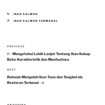
CATEGORIES
IKAN SALMON
TAGS
IKAN SALMON TERMAHAL
Post
Previous
PREVIOUS
navigation
Post
Mengetahui Lebih Lanjut Tentang Ikan Kakap
Batu: Karakteristik dan Manfaatnya
Next
NEXT
Post
Rahasia Mengolah Ikan Tuna dan Tongkol ala
Restoran Terkenal