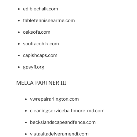
ediblechalk.com
tabletennisnearme.com
oaksofa.com
soultacohtx.com
capishcaps.com
gpsyfl.org
MEDIA PARTNER III
vwrepairarlington.com
cleaningservicebaltimore-md.com
beckslandscapeandfence.com
vistaaltadelveramendi.com