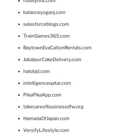
roselynns.com
balanceyoganj.com
salesforceblogs.com
TrainGames365.com
BaytownEvaCationRentals.com
JabalpurCakeDelivery.com
halobjd.com
intelligenceqatar.com
PikaPikaApp.com
takecareofbusinessdfw.org
HamadaOfJapan.com
VersifyLifestyle.com