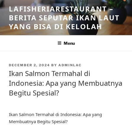
Skip
LAFISHERIARESTAURANT –
to
BERITA SEPUTAR IKAN LAUT
content
YANG BISA DI KELOLAH
Menu
POSTED
DECEMBER 2, 2024
BY
ADMINLAC
ON
Ikan Salmon Termahal di
Indonesia: Apa yang Membuatnya
Begitu Spesial?
Ikan Salmon Termahal di Indonesia: Apa yang
Membuatnya Begitu Spesial?