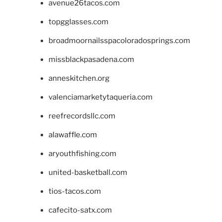
avenue26tacos.com
topgglasses.com
broadmoornailsspacoloradosprings.com
missblackpasadena.com
anneskitchen.org
valenciamarketytaqueria.com
reefrecordsllc.com
alawaffle.com
aryouthfishing.com
united-basketball.com
tios-tacos.com
cafecito-satx.com