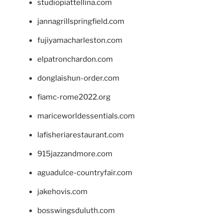
studiopiattellina.com
jannagrillspringfield.com
fujiyamacharleston.com
elpatronchardon.com
donglaishun-order.com
fiamc-rome2022.org
mariceworldessentials.com
lafisheriarestaurant.com
915jazzandmore.com
aguadulce-countryfair.com
jakehovis.com
bosswingsduluth.com