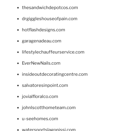
thesandwichdepotcos.com
drgiggleshouseofpain.com
hotflashdesigns.com
garagenadeau.com
lifestylechauffeurservice.com
EverNewNails.com
insideoutdecoratingcentre.com
salvatoresinpoint.com
jovialfloralco.com
johnlscotthometeam.com
u-seehomes.com
watersportslagonissi.com