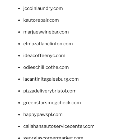
jccoinlaundry.com
kautorepair.com
marjaeswinebar.com
elmazatlanclinton.com
ideacoffeenyc.com
odieschillicothe.com
lacantinitagalesburg.com
pizzadeliverybristol.com
greenstarsmogcheck.com
happypawspl.com
callahansautoservicecenter.com
georgiascornermarket.com