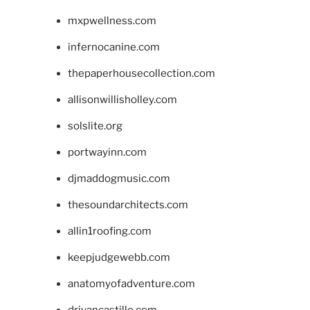
mxpwellness.com
infernocanine.com
thepaperhousecollection.com
allisonwillisholley.com
solslite.org
portwayinn.com
djmaddogmusic.com
thesoundarchitects.com
allin1roofing.com
keepjudgewebb.com
anatomyofadventure.com
drivancastillo.com