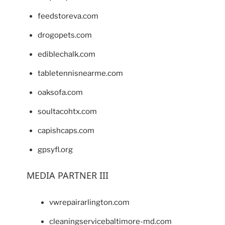
feedstoreva.com
drogopets.com
ediblechalk.com
tabletennisnearme.com
oaksofa.com
soultacohtx.com
capishcaps.com
gpsyfl.org
MEDIA PARTNER III
vwrepairarlington.com
cleaningservicebaltimore-md.com