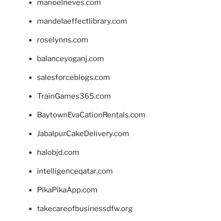
manoelneves.com
mandelaeffectlibrary.com
roselynns.com
balanceyoganj.com
salesforceblogs.com
TrainGames365.com
BaytownEvaCationRentals.com
JabalpurCakeDelivery.com
halobjd.com
intelligenceqatar.com
PikaPikaApp.com
takecareofbusinessdfw.org