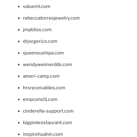
valueml.com
rebeccatorresjewelry.com
jmpbliss.com
drjorgerico.com
queensushipa.com
wendyweimerdds.com
ameri-camp.com
hrsreceivables.com
empconst1.com
cinderella-support.com
bigpinkrestaurant.com
inspirehuahin.com