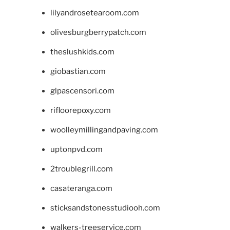
lilyandrosetearoom.com
olivesburgberrypatch.com
theslushkids.com
giobastian.com
glpascensori.com
rifloorepoxy.com
woolleymillingandpaving.com
uptonpvd.com
2troublegrill.com
casateranga.com
sticksandstonesstudiooh.com
walkers-treeservice.com