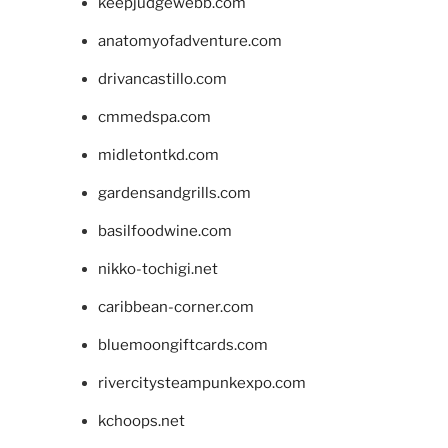
keepjudgewebb.com
anatomyofadventure.com
drivancastillo.com
cmmedspa.com
midletontkd.com
gardensandgrills.com
basilfoodwine.com
nikko-tochigi.net
caribbean-corner.com
bluemoongiftcards.com
rivercitysteampunkexpo.com
kchoops.net