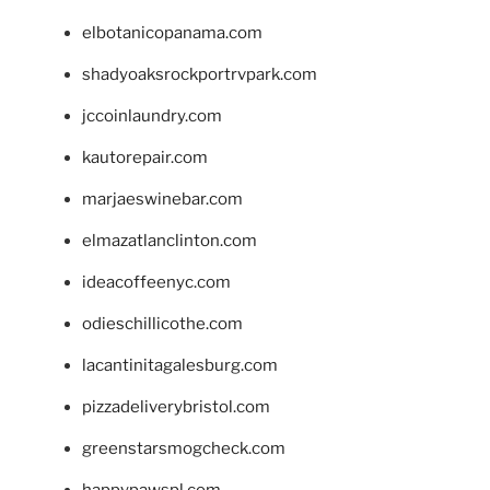
elbotanicopanama.com
shadyoaksrockportrvpark.com
jccoinlaundry.com
kautorepair.com
marjaeswinebar.com
elmazatlanclinton.com
ideacoffeenyc.com
odieschillicothe.com
lacantinitagalesburg.com
pizzadeliverybristol.com
greenstarsmogcheck.com