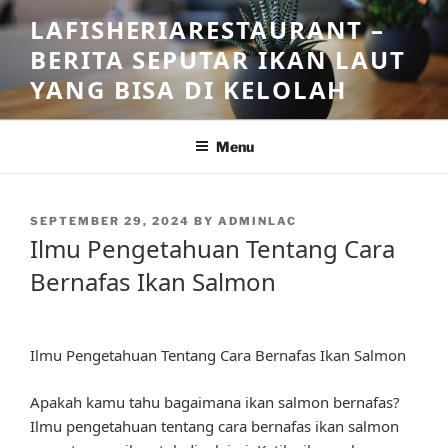
Skip
LAFISHERIARESTAURANT –
to
BERITA SEPUTAR IKAN LAUT
content
YANG BISA DI KELOLAH
Menu
POSTED
SEPTEMBER 29, 2024
BY
ADMINLAC
ON
Ilmu Pengetahuan Tentang Cara
Bernafas Ikan Salmon
Ilmu Pengetahuan Tentang Cara Bernafas Ikan Salmon
Apakah kamu tahu bagaimana ikan salmon bernafas?
Ilmu pengetahuan tentang cara bernafas ikan salmon