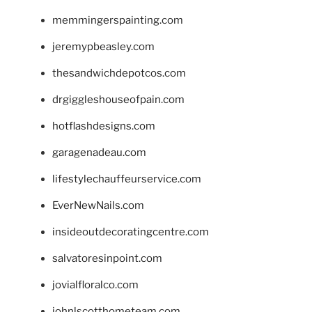
memmingerspainting.com
jeremypbeasley.com
thesandwichdepotcos.com
drgiggleshouseofpain.com
hotflashdesigns.com
garagenadeau.com
lifestylechauffeurservice.com
EverNewNails.com
insideoutdecoratingcentre.com
salvatoresinpoint.com
jovialfloralco.com
johnlscotthometeam.com