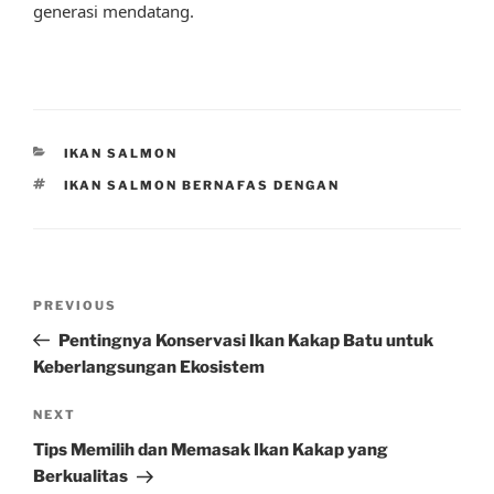
generasi mendatang.
CATEGORIES
IKAN SALMON
TAGS
IKAN SALMON BERNAFAS DENGAN
Post
Previous
PREVIOUS
navigation
Post
Pentingnya Konservasi Ikan Kakap Batu untuk
Keberlangsungan Ekosistem
Next
NEXT
Post
Tips Memilih dan Memasak Ikan Kakap yang
Berkualitas