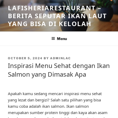
Skip
LAFISHERIARESTAURANT –
to
BERITA SEPUTAR IKAN LAUT
content
YANG BISA DI KELOLAH
Menu
POSTED
OCTOBER 5, 2024
BY
ADMINLAC
ON
Inspirasi Menu Sehat dengan Ikan
Salmon yang Dimasak Apa
Apakah kamu sedang mencari inspirasi menu sehat
yang lezat dan bergizi? Salah satu pilihan yang bisa
kamu coba adalah ikan salmon. Ikan salmon
merupakan sumber protein tinggi dan kaya akan asam