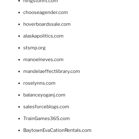
hingstonnt.com
chooseagender.com
hoverboardssale.com
alaskapolitics.com
stsmp.org
manoelneves.com
mandelaeffectlibrary.com
roselynns.com
balanceyoganj.com
salesforceblogs.com
TrainGames365.com
BaytownEvaCationRentals.com