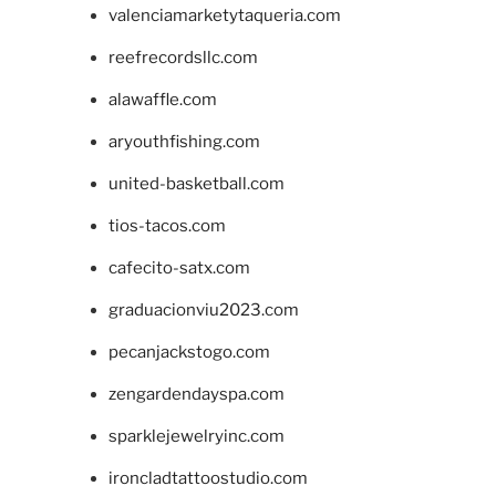
valenciamarketytaqueria.com
reefrecordsllc.com
alawaffle.com
aryouthfishing.com
united-basketball.com
tios-tacos.com
cafecito-satx.com
graduacionviu2023.com
pecanjackstogo.com
zengardendayspa.com
sparklejewelryinc.com
ironcladtattoostudio.com