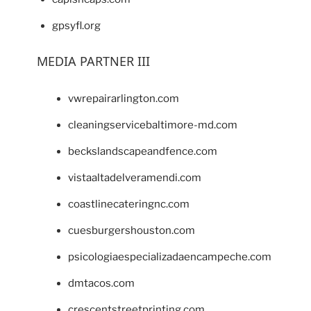
gpsyfl.org
MEDIA PARTNER III
vwrepairarlington.com
cleaningservicebaltimore-md.com
beckslandscapeandfence.com
vistaaltadelveramendi.com
coastlinecateringnc.com
cuesburgershouston.com
psicologiaespecializadaencampeche.com
dmtacos.com
crescentstreetprinting.com