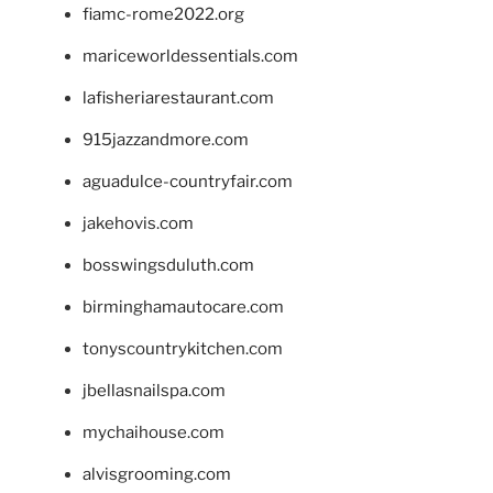
fiamc-rome2022.org
mariceworldessentials.com
lafisheriarestaurant.com
915jazzandmore.com
aguadulce-countryfair.com
jakehovis.com
bosswingsduluth.com
birminghamautocare.com
tonyscountrykitchen.com
jbellasnailspa.com
mychaihouse.com
alvisgrooming.com