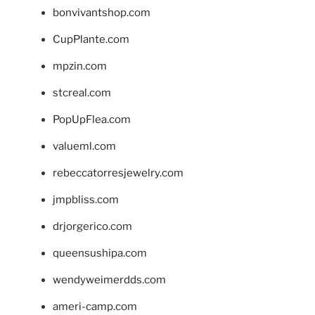
bonvivantshop.com
CupPlante.com
mpzin.com
stcreal.com
PopUpFlea.com
valueml.com
rebeccatorresjewelry.com
jmpbliss.com
drjorgerico.com
queensushipa.com
wendyweimerdds.com
ameri-camp.com