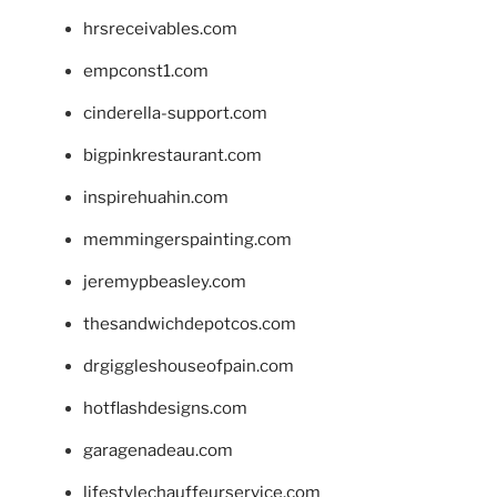
hrsreceivables.com
empconst1.com
cinderella-support.com
bigpinkrestaurant.com
inspirehuahin.com
memmingerspainting.com
jeremypbeasley.com
thesandwichdepotcos.com
drgiggleshouseofpain.com
hotflashdesigns.com
garagenadeau.com
lifestylechauffeurservice.com