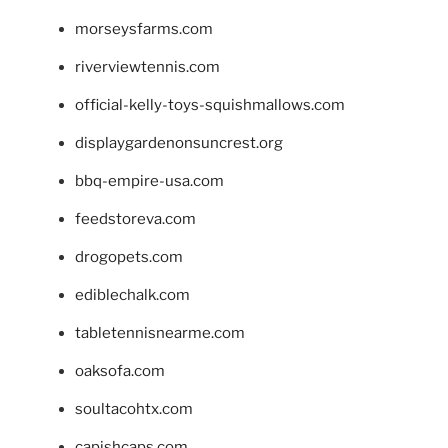
morseysfarms.com
riverviewtennis.com
official-kelly-toys-squishmallows.com
displaygardenonsuncrest.org
bbq-empire-usa.com
feedstoreva.com
drogopets.com
ediblechalk.com
tabletennisnearme.com
oaksofa.com
soultacohtx.com
capishcaps.com