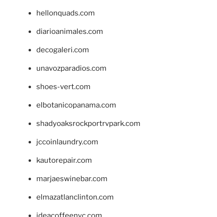
hellonquads.com
diarioanimales.com
decogaleri.com
unavozparadios.com
shoes-vert.com
elbotanicopanama.com
shadyoaksrockportrvpark.com
jccoinlaundry.com
kautorepair.com
marjaeswinebar.com
elmazatlanclinton.com
ideacoffeenyc.com