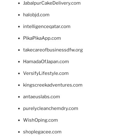
JabalpurCakeDelivery.com
halobjd.com
intelligenceqatar.com
PikaPikaApp.com
takecareofbusinessdfw.org
HamadaOfJapan.com
VersifyLifestyle.com
kingscreekadventures.com
antaeuslabs.com
purelycleanchemdry.com
WishOping.com
shoplegacee.com