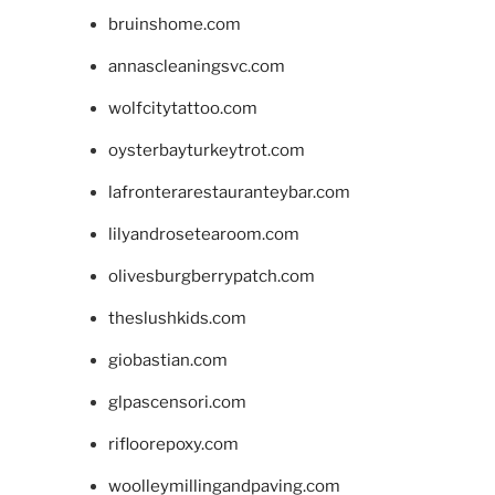
bruinshome.com
annascleaningsvc.com
wolfcitytattoo.com
oysterbayturkeytrot.com
lafronterarestauranteybar.com
lilyandrosetearoom.com
olivesburgberrypatch.com
theslushkids.com
giobastian.com
glpascensori.com
rifloorepoxy.com
woolleymillingandpaving.com