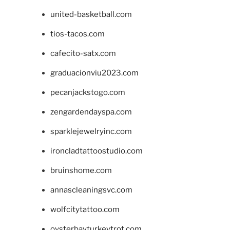
united-basketball.com
tios-tacos.com
cafecito-satx.com
graduacionviu2023.com
pecanjackstogo.com
zengardendayspa.com
sparklejewelryinc.com
ironcladtattoostudio.com
bruinshome.com
annascleaningsvc.com
wolfcitytattoo.com
oysterbayturkeytrot.com