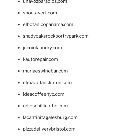
unavozparadios.com
shoes-vert.com
elbotanicopanama.com
shadyoaksrockportrvpark.com
jccoinlaundry.com
kautorepair.com
marjaeswinebar.com
elmazatlanclinton.com
ideacoffeenyc.com
odieschillicothe.com
lacantinitagalesburg.com
pizzadeliverybristol.com