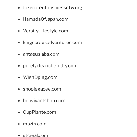
takecareofbusinessdfw.org
HamadaOfJapan.com
VersifyLifestyle.com
kingscreekadventures.com
antaeuslabs.com
purelycleanchemdry.com
WishOping.com
shoplegacee.com
bonvivantshop.com
CupPlante.com
mpzin.com
stcreal.com