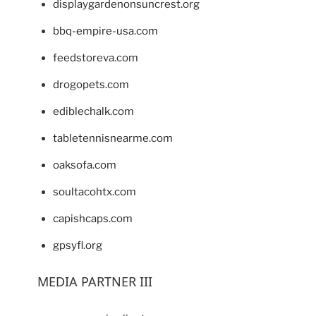
displaygardenonsuncrest.org
bbq-empire-usa.com
feedstoreva.com
drogopets.com
ediblechalk.com
tabletennisnearme.com
oaksofa.com
soultacohtx.com
capishcaps.com
gpsyfl.org
MEDIA PARTNER III