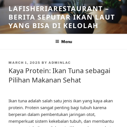
Skip
LAFISHERIARESTAURANT –
to
BERITA SEPUTAR IKAN LAUT
content
YANG BISA DI KELOLAH
Menu
POSTED
MARCH 1, 2025
BY
ADMINLAC
ON
Kaya Protein: Ikan Tuna sebagai
Pilihan Makanan Sehat
Ikan tuna adalah salah satu jenis ikan yang kaya akan
protein. Protein sangat penting bagi tubuh karena
berperan dalam pembentukan jaringan otot,
memperkuat sistem kekebalan tubuh, dan membantu