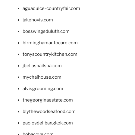
aguadulce-countryfair.com
jakehovis.com
bosswingsduluth.com
birminghamautocare.com
tonyscountrykitchen.com
jbellasnailspa.com
mychaihouse.com
alvisgrooming.com
thegeorginaestate.com
blythewoodseafood.com
paolosdelibangkok.com
bobacove.com