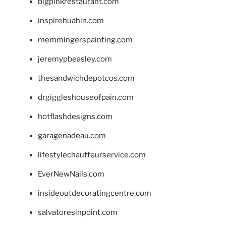
bigpinkrestaurant.com
inspirehuahin.com
memmingerspainting.com
jeremypbeasley.com
thesandwichdepotcos.com
drgiggleshouseofpain.com
hotflashdesigns.com
garagenadeau.com
lifestylechauffeurservice.com
EverNewNails.com
insideoutdecoratingcentre.com
salvatoresinpoint.com