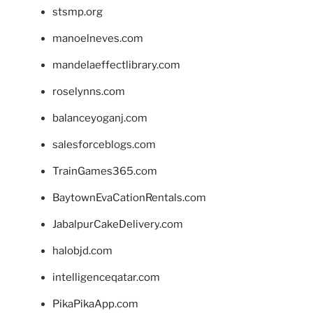
stsmp.org
manoelneves.com
mandelaeffectlibrary.com
roselynns.com
balanceyoganj.com
salesforceblogs.com
TrainGames365.com
BaytownEvaCationRentals.com
JabalpurCakeDelivery.com
halobjd.com
intelligenceqatar.com
PikaPikaApp.com