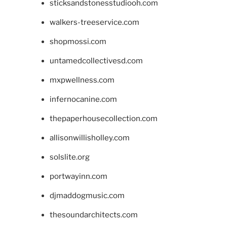
sticksandstonesstudiooh.com
walkers-treeservice.com
shopmossi.com
untamedcollectivesd.com
mxpwellness.com
infernocanine.com
thepaperhousecollection.com
allisonwillisholley.com
solslite.org
portwayinn.com
djmaddogmusic.com
thesoundarchitects.com