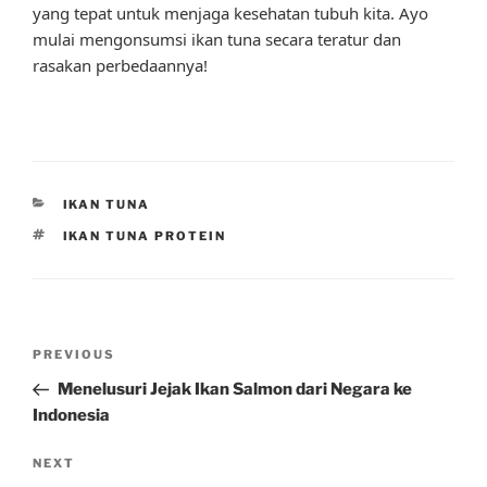
yang tepat untuk menjaga kesehatan tubuh kita. Ayo
mulai mengonsumsi ikan tuna secara teratur dan
rasakan perbedaannya!
CATEGORIES
IKAN TUNA
TAGS
IKAN TUNA PROTEIN
Post
Previous
PREVIOUS
navigation
Post
Menelusuri Jejak Ikan Salmon dari Negara ke
Indonesia
Next
NEXT