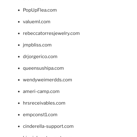
PopUpFlea.com
valueml.com
rebeccatorresjewelry.com
jmpbliss.com
drjorgerico.com
queensushipa.com
wendyweimerdds.com
ameri-camp.com
hrsreceivables.com
empconst1.com
cinderella-support.com