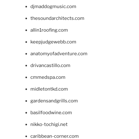
djmaddogmusic.com
thesoundarchitects.com
allin1roofing.com
keepjudgewebb.com
anatomyofadventure.com
drivancastillo.com
cmmedspa.com
midletontkd.com
gardensandgrills.com
basilfoodwine.com
nikko-tochigi.net
caribbean-corner.com