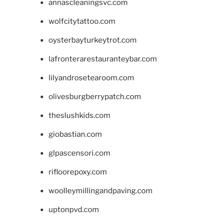
annascleaningsvc.com
wolfcitytattoo.com
oysterbayturkeytrot.com
lafronterarestauranteybar.com
lilyandrosetearoom.com
olivesburgberrypatch.com
theslushkids.com
giobastian.com
glpascensori.com
rifloorepoxy.com
woolleymillingandpaving.com
uptonpvd.com