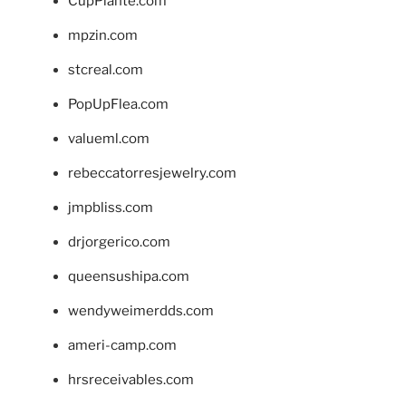
CupPlante.com
mpzin.com
stcreal.com
PopUpFlea.com
valueml.com
rebeccatorresjewelry.com
jmpbliss.com
drjorgerico.com
queensushipa.com
wendyweimerdds.com
ameri-camp.com
hrsreceivables.com