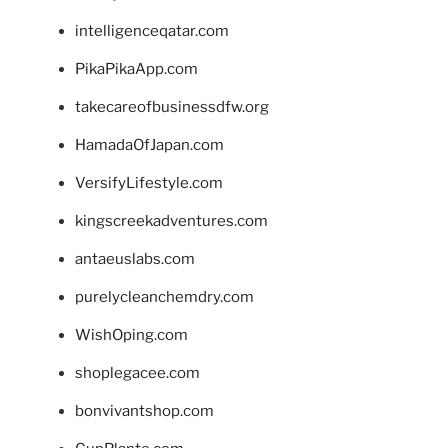
intelligenceqatar.com
PikaPikaApp.com
takecareofbusinessdfw.org
HamadaOfJapan.com
VersifyLifestyle.com
kingscreekadventures.com
antaeuslabs.com
purelycleanchemdry.com
WishOping.com
shoplegacee.com
bonvivantshop.com