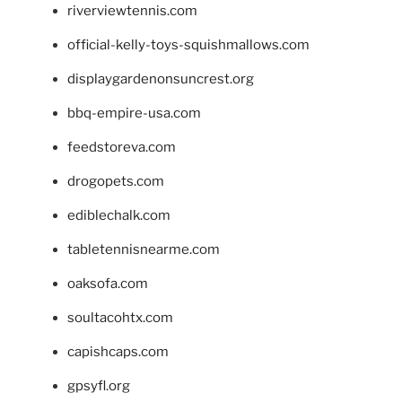
riverviewtennis.com
official-kelly-toys-squishmallows.com
displaygardenonsuncrest.org
bbq-empire-usa.com
feedstoreva.com
drogopets.com
ediblechalk.com
tabletennisnearme.com
oaksofa.com
soultacohtx.com
capishcaps.com
gpsyfl.org