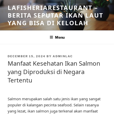
Skip
LAFISHERIARESTAURANT –
to
BERITA SEPUTAR IKAN LAUT
content
YANG BISA DI KELOLAH
Menu
POSTED
DECEMBER 15, 2024
BY
ADMINLAC
ON
Manfaat Kesehatan Ikan Salmon
yang Diproduksi di Negara
Tertentu
Salmon merupakan salah satu jenis ikan yang sangat
populer di kalangan pecinta seafood. Selain rasanya
yang lezat, ikan salmon juga terkenal akan manfaat