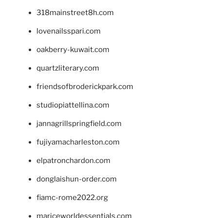
318mainstreet8h.com
lovenailsspari.com
oakberry-kuwait.com
quartzliterary.com
friendsofbroderickpark.com
studiopiattellina.com
jannagrillspringfield.com
fujiyamacharleston.com
elpatronchardon.com
donglaishun-order.com
fiamc-rome2022.org
mariceworldessentials.com