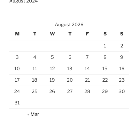
August 2024
August 2026
M
T
W
T
F
S
S
1
2
3
4
5
6
7
8
9
10
11
12
13
14
15
16
17
18
19
20
21
22
23
24
25
26
27
28
29
30
31
« Mar