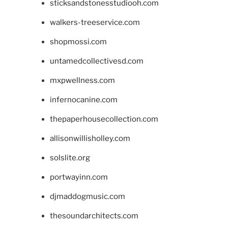
sticksandstonesstudiooh.com
walkers-treeservice.com
shopmossi.com
untamedcollectivesd.com
mxpwellness.com
infernocanine.com
thepaperhousecollection.com
allisonwillisholley.com
solslite.org
portwayinn.com
djmaddogmusic.com
thesoundarchitects.com