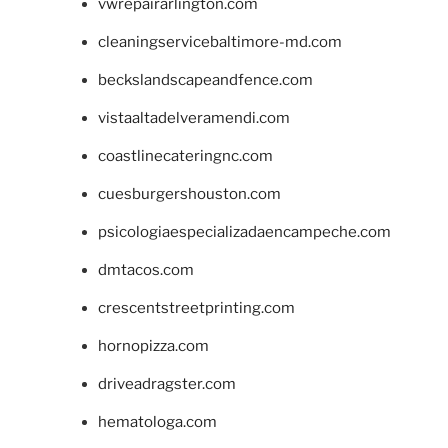
vwrepairarlington.com
cleaningservicebaltimore-md.com
beckslandscapeandfence.com
vistaaltadelveramendi.com
coastlinecateringnc.com
cuesburgershouston.com
psicologiaespecializadaencampeche.com
dmtacos.com
crescentstreetprinting.com
hornopizza.com
driveadragster.com
hematologa.com