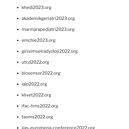
khedi2023.org
akademikgeriatri2023.org
marmarapediatri2023.org
emchie2023.org
girisimselradyoloji2022.org
utcd2022.org
biosensor2022.org
ialp2022.org
klivet2022.org
ifac-hms2022.org
taoms2022.org
iias-euromena-conference2022.org