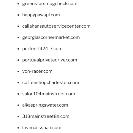
greenstarsmogcheck.com
happypawspl.com
callahansautoservicecenter.com
georgiascornermarket.com
perfectfit24-7.com
portugalprivatedriver.com
von-racer.com
coffeeshopcharleston.com
salon104mainstreet.com
alkaspringswater.com
318mainstreet8h.com
lovenailsspari.com