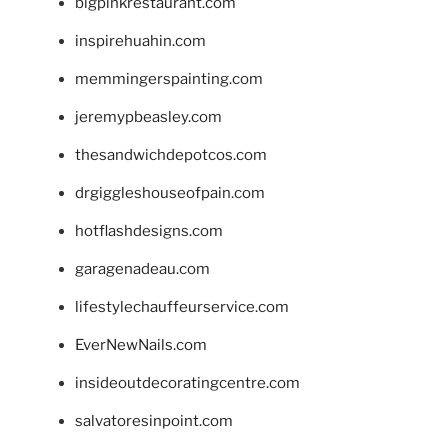
bigpinkrestaurant.com
inspirehuahin.com
memmingerspainting.com
jeremypbeasley.com
thesandwichdepotcos.com
drgiggleshouseofpain.com
hotflashdesigns.com
garagenadeau.com
lifestylechauffeurservice.com
EverNewNails.com
insideoutdecoratingcentre.com
salvatoresinpoint.com