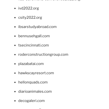
ivd2022.org
csity2022.org
ibsarstudyabroad.com
bennusehgall.com
tsecincinnati.com
roderconstructiongroup.com
plazabatai.com
hawkscayresort.com
hellonquads.com
diarioanimales.com
decogaleri.com