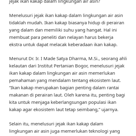
jejak ikan kakap dalam lingkungan air asin?
Menelusuri jejak ikan kakap dalam lingkungan air asin
tidaklah mudah. Ikan kakap biasanya hidup di perairan
yang dalam dan memiliki suhu yang hangat. Hal ini
membuat para peneliti dan nelayan harus bekerja
ekstra untuk dapat melacak keberadaan ikan kakap.
Menurut Dr. Ir. I Made Satya Dharma, M.Si., seorang ahli
kelautan dari Institut Pertanian Bogor, menelusuri jejak
ikan kakap dalam lingkungan air asin memerlukan
pemahaman yang mendalam tentang ekosistem laut.
“Ikan kakap merupakan bagian penting dalam rantai
makanan di perairan laut. Oleh karena itu, penting bagi
kita untuk menjaga keberlangsungan populasi ikan
kakap agar ekosistem laut tetap seimbang,” ujarnya.
Selain itu, menelusuri jejak ikan kakap dalam
lingkungan air asin juga memerlukan teknologi yang