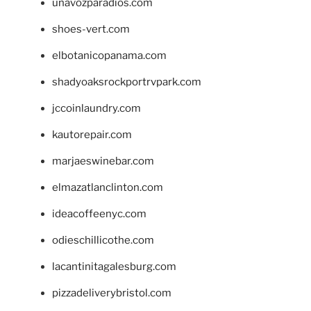
unavozparadios.com
shoes-vert.com
elbotanicopanama.com
shadyoaksrockportrvpark.com
jccoinlaundry.com
kautorepair.com
marjaeswinebar.com
elmazatlanclinton.com
ideacoffeenyc.com
odieschillicothe.com
lacantinitagalesburg.com
pizzadeliverybristol.com