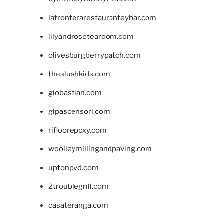
lafronterarestauranteybar.com
lilyandrosetearoom.com
olivesburgberrypatch.com
theslushkids.com
giobastian.com
glpascensori.com
rifloorepoxy.com
woolleymillingandpaving.com
uptonpvd.com
2troublegrill.com
casateranga.com