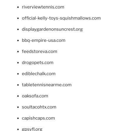
riverviewtennis.com
official-kelly-toys-squishmallows.com
displaygardenonsuncrest.org
bbq-empire-usa.com
feedstoreva.com
drogopets.com
ediblechalk.com
tabletennisnearme.com
oaksofa.com
soultacohtx.com
capishcaps.com
gpsyfl.org