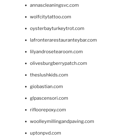
annascleaningsvc.com
wolfcitytattoo.com
oysterbayturkeytrot.com
lafronterarestauranteybar.com
lilyandrosetearoom.com
olivesburgberrypatch.com
theslushkids.com
giobastian.com
glpascensori.com
rifloorepoxy.com
woolleymillingandpaving.com
uptonpvd.com