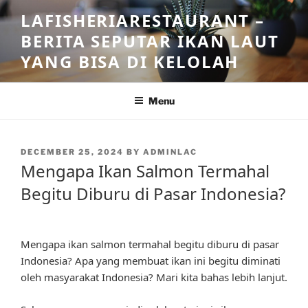
Skip
LAFISHERIARESTAURANT –
to
BERITA SEPUTAR IKAN LAUT
content
YANG BISA DI KELOLAH
Menu
POSTED
DECEMBER 25, 2024
BY
ADMINLAC
ON
Mengapa Ikan Salmon Termahal
Begitu Diburu di Pasar Indonesia?
Mengapa ikan salmon termahal begitu diburu di pasar
Indonesia? Apa yang membuat ikan ini begitu diminati
oleh masyarakat Indonesia? Mari kita bahas lebih lanjut.