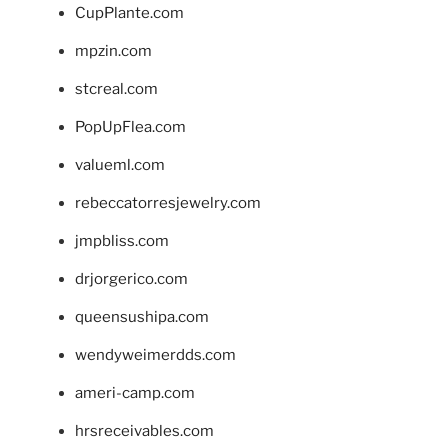
CupPlante.com
mpzin.com
stcreal.com
PopUpFlea.com
valueml.com
rebeccatorresjewelry.com
jmpbliss.com
drjorgerico.com
queensushipa.com
wendyweimerdds.com
ameri-camp.com
hrsreceivables.com