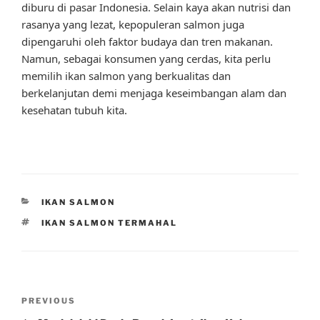
diburu di pasar Indonesia. Selain kaya akan nutrisi dan
rasanya yang lezat, kepopuleran salmon juga
dipengaruhi oleh faktor budaya dan tren makanan.
Namun, sebagai konsumen yang cerdas, kita perlu
memilih ikan salmon yang berkualitas dan
berkelanjutan demi menjaga keseimbangan alam dan
kesehatan tubuh kita.
CATEGORIES
IKAN SALMON
TAGS
IKAN SALMON TERMAHAL
Post
Previous
PREVIOUS
navigation
Post