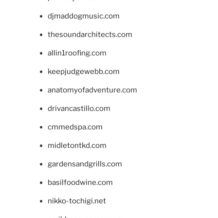
djmaddogmusic.com
thesoundarchitects.com
allin1roofing.com
keepjudgewebb.com
anatomyofadventure.com
drivancastillo.com
cmmedspa.com
midletontkd.com
gardensandgrills.com
basilfoodwine.com
nikko-tochigi.net