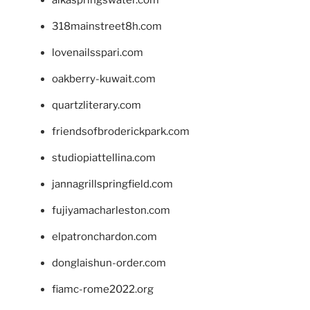
alkaspringswater.com
318mainstreet8h.com
lovenailsspari.com
oakberry-kuwait.com
quartzliterary.com
friendsofbroderickpark.com
studiopiattellina.com
jannagrillspringfield.com
fujiyamacharleston.com
elpatronchardon.com
donglaishun-order.com
fiamc-rome2022.org