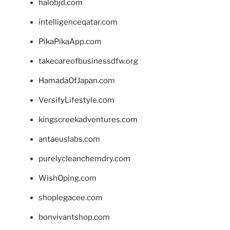
halobjd.com
intelligenceqatar.com
PikaPikaApp.com
takecareofbusinessdfw.org
HamadaOfJapan.com
VersifyLifestyle.com
kingscreekadventures.com
antaeuslabs.com
purelycleanchemdry.com
WishOping.com
shoplegacee.com
bonvivantshop.com