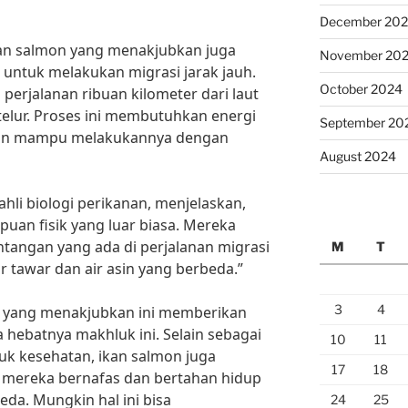
December 20
ikan salmon yang menakjubkan juga
November 20
untuk melakukan migrasi jarak jauh.
October 2024
perjalanan ribuan kilometer dari laut
elur. Proses ini membutuhkan energi
September 20
mon mampu melakukannya dengan
August 2024
ahli biologi perikanan, menjelaskan,
uan fisik yang luar biasa. Mereka
ntangan yang ada di perjalanan migrasi
M
T
 tawar dan air asin yang berbeda.”
3
4
n yang menakjubkan ini memberikan
 hebatnya makhluk ini. Selain sebagai
10
11
uk kesehatan, ikan salmon juga
17
18
a mereka bernafas dan bertahan hidup
da. Mungkin hal ini bisa
24
25