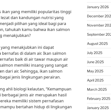
January 2026
 ikan yang memiliki popularitas tinggi
December 20
g lezat dan kandungan nutrisi yang
njadi pilihan yang ideal bagi para
November 20
un, tahukah kamu bahwa ikan salmon
September 20
ang menakjubkan?
August 2025
 yang menakjubkan ini dapat
July 2025
bernafas di dalam air. Ikan salmon
nafas baik di air tawar maupun air
June 2025
n salmon memiliki insang yang sangat
n dari air. Sehingga, ikan salmon
May 2025
agai jenis lingkungan perairan.
April 2025
ang ahli biologi kelautan, “Kemampuan
March 2025
 berbagai jenis air merupakan hasil
February 2025
 Mereka memiliki sistem pernafasan
a mampu bertahan hidup di lingkungan
January 2025