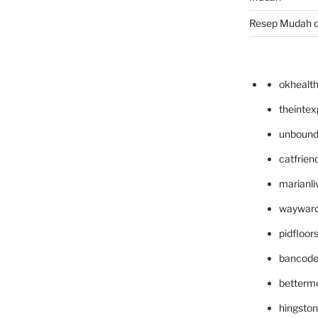
Resep Mudah 
okhealt
theinte
unbound
catfrien
marianli
wayward
pidfloo
bancode
betterm
hingsto