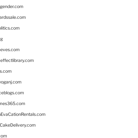
gender.com
ardssale.com
litics.com
rg
neves.com
ffectlibrary.com
ns.com
yoganj.com
rceblogs.com
ames365.com
EvaCationRentals.com
rCakeDelivery.com
.com