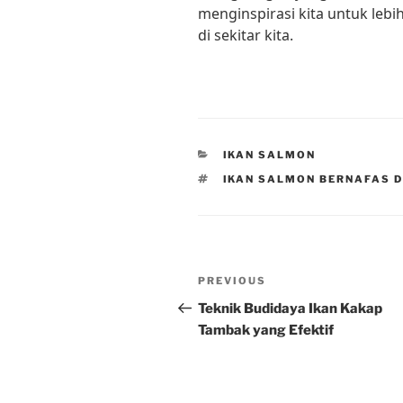
menginspirasi kita untuk leb
di sekitar kita.
CATEGORIES
IKAN SALMON
TAGS
IKAN SALMON BERNAFAS 
Post
Previous
PREVIOUS
navigation
Post
Teknik Budidaya Ikan Kakap
Tambak yang Efektif