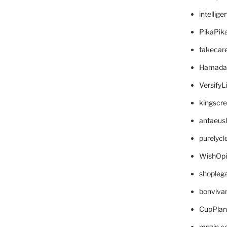
intellig
PikaPik
takecar
Hamada
VersifyL
kingscr
antaeus
purelyc
WishOp
shopleg
bonviva
CupPlan
mpzin.c