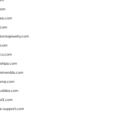
com
ea.com
.com
torresjewelry.com
s.com
ico.com
shipa.com
eimerdds.com
camp.com
ivables.com
st1.com
la-support.com