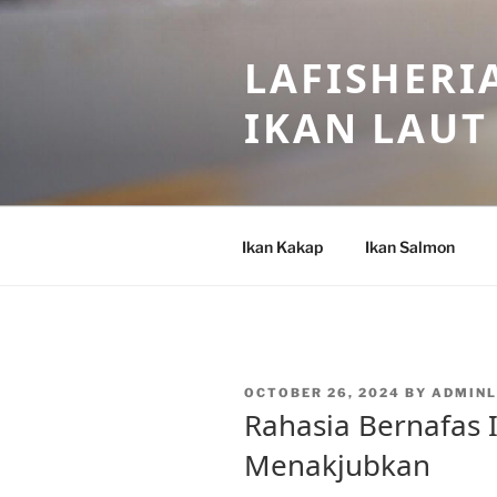
Skip
to
LAFISHERI
content
IKAN LAUT
Ikan Kakap
Ikan Salmon
POSTED
OCTOBER 26, 2024
BY
ADMIN
ON
Rahasia Bernafas 
Menakjubkan