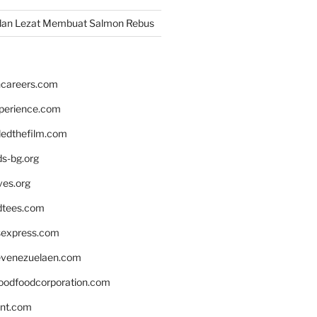
dan Lezat Membuat Salmon Rebus
hcareers.com
xperience.com
edthefilm.com
ds-bg.org
ves.org
tees.com
rsexpress.com
venezuelaen.com
oodfoodcorporation.com
nnt.com