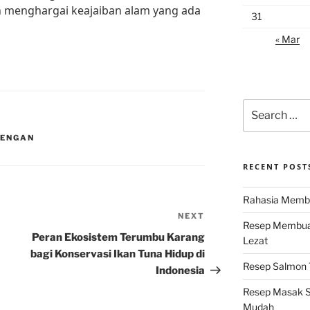
ih menghargai keajaiban alam yang ada
31
« Mar
Search
for:
DENGAN
RECENT POST
Rahasia Membu
NEXT
Next
Resep Membuat
Post
Peran Ekosistem Terumbu Karang
Lezat
bagi Konservasi Ikan Tuna Hidup di
Resep Salmon T
Indonesia
Resep Masak S
Mudah