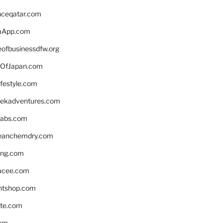
enceqatar.com
aApp.com
eofbusinessdfw.org
OfJapan.com
ifestyle.com
eekadventures.com
labs.com
leanchemdry.com
ing.com
acee.com
ntshop.com
te.com
om