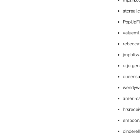
stcreal.
PopUpFl
valueml
rebecca
jmpblis
drjorger
queensu
wendyw
ameri-
hrsrece
empcon
cinderel