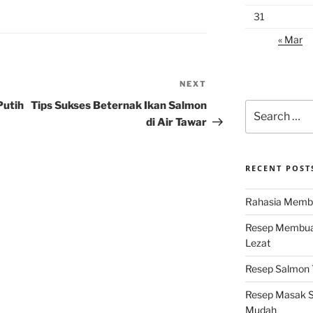
31
« Mar
NEXT
Next
Post
Putih
Tips Sukses Beternak Ikan Salmon
Search
for:
di Air Tawar
RECENT POST
Rahasia Membu
Resep Membuat
Lezat
Resep Salmon T
Resep Masak S
Mudah