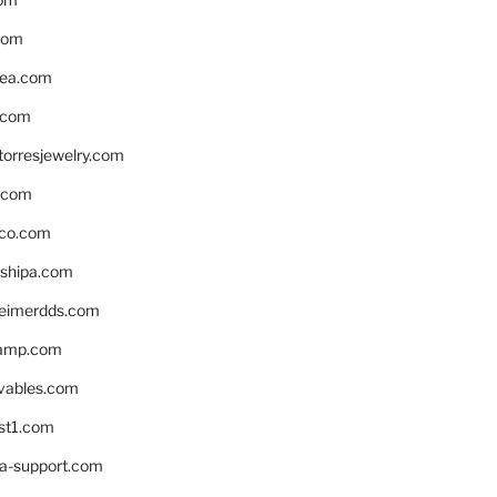
com
ea.com
.com
torresjewelry.com
s.com
ico.com
shipa.com
eimerdds.com
camp.com
ivables.com
st1.com
la-support.com