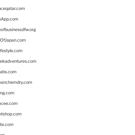
enceqatar.com
aApp.com
eofbusinessdfw.org
OfJapan.com
ifestyle.com
eekadventures.com
labs.com
leanchemdry.com
ing.com
acee.com
ntshop.com
te.com
om