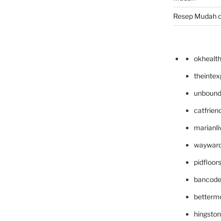
Resep Mudah 
okhealt
theinte
unbound
catfrien
marianli
wayward
pidfloo
bancode
betterm
hingsto