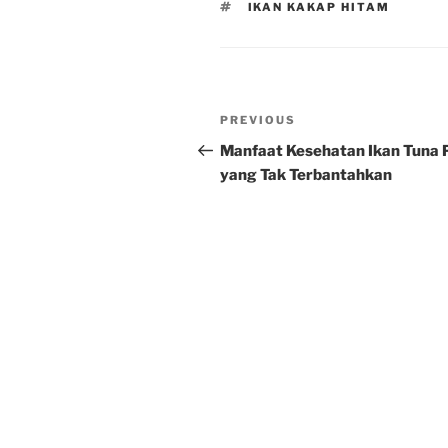
TAGS
IKAN KAKAP HITAM
Post
Previous
PREVIOUS
navigation
Post
Manfaat Kesehatan Ikan Tuna 
yang Tak Terbantahkan