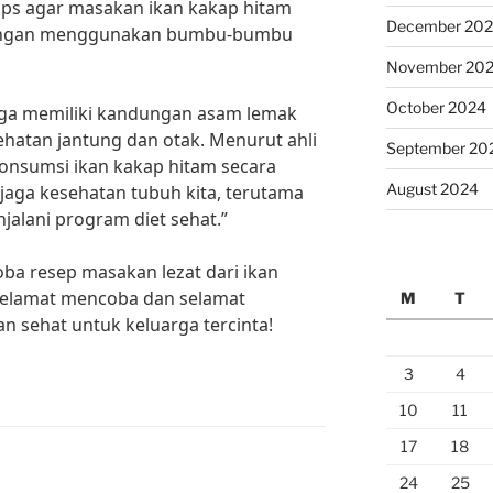
ips agar masakan ikan kakap hitam
December 20
 dengan menggunakan bumbu-bumbu
November 20
October 2024
 juga memiliki kandungan asam lemak
hatan jantung dan otak. Menurut ahli
September 20
konsumsi ikan kakap hitam secara
August 2024
aga kesehatan tubuh kita, terutama
alani program diet sehat.”
oba resep masakan lezat dari ikan
 Selamat mencoba dan selamat
M
T
an sehat untuk keluarga tercinta!
3
4
10
11
17
18
24
25