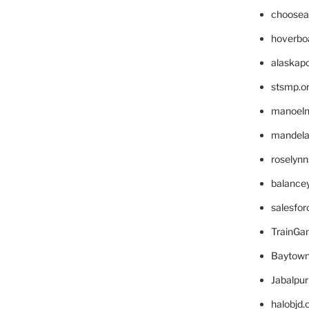
choosea
hoverbo
alaskapo
stsmp.o
manoel
mandelae
roselyn
balance
salesfo
TrainG
Baytown
Jabalpu
halobjd