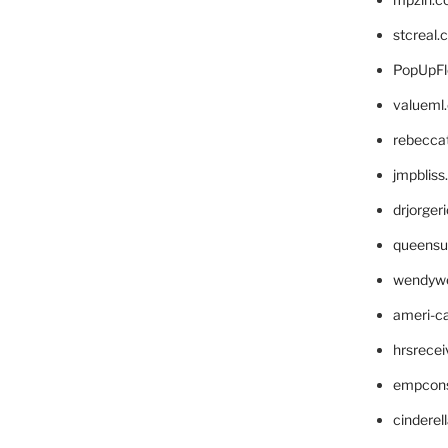
stcreal.
PopUpFl
valueml
rebecca
jmpblis
drjorger
queensu
wendyw
ameri-
hrsrece
empcon
cinderel