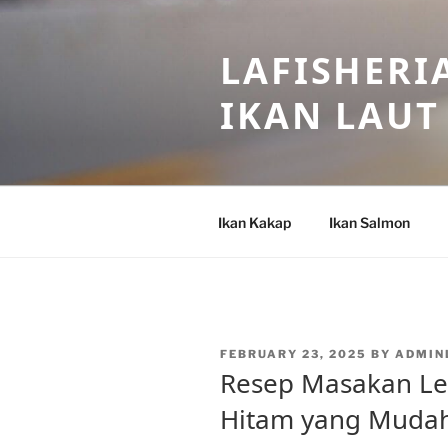
Skip
to
LAFISHERI
content
IKAN LAUT
Ikan Kakap
Ikan Salmon
POSTED
FEBRUARY 23, 2025
BY
ADMIN
ON
Resep Masakan Lez
Hitam yang Mudah