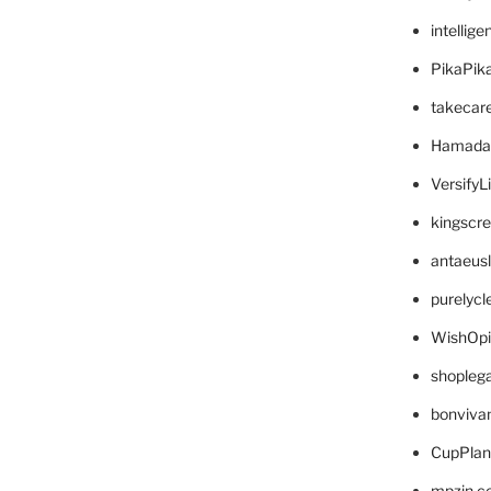
intellig
PikaPik
takecar
Hamada
VersifyL
kingscr
antaeus
purelyc
WishOp
shopleg
bonviva
CupPlan
mpzin.c