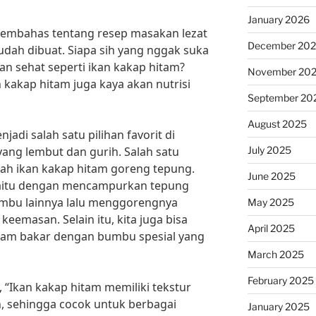
January 2026
n membahas tentang resep masakan lezat
December 20
udah dibuat. Siapa sih yang nggak suka
n sehat seperti ikan kakap hitam?
November 20
n kakap hitam juga kaya akan nutrisi
September 20
August 2025
di salah satu pilihan favorit di
July 2025
yang lembut dan gurih. Salah satu
alah ikan kakap hitam goreng tepung.
June 2025
aitu dengan mencampurkan tepung
umbu lainnya lalu menggorengnya
May 2025
emasan. Selain itu, kita juga bisa
April 2025
tam bakar dengan bumbu spesial yang
March 2025
February 2025
 “Ikan kakap hitam memiliki tekstur
, sehingga cocok untuk berbagai
January 2025