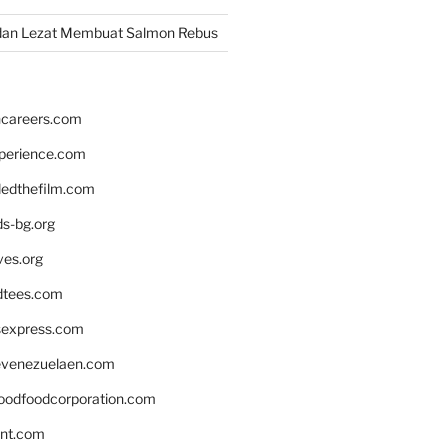
dan Lezat Membuat Salmon Rebus
hcareers.com
xperience.com
edthefilm.com
ds-bg.org
ves.org
tees.com
rsexpress.com
venezuelaen.com
oodfoodcorporation.com
nnt.com