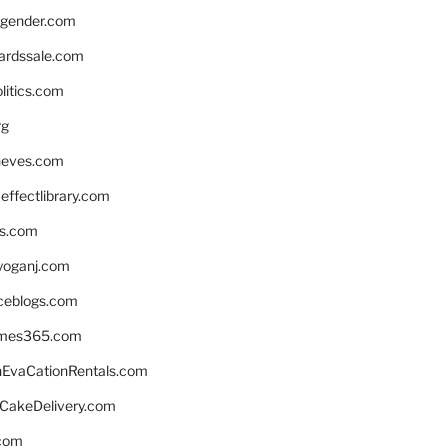
gender.com
ardssale.com
litics.com
rg
neves.com
ffectlibrary.com
ns.com
yoganj.com
rceblogs.com
ames365.com
EvaCationRentals.com
rCakeDelivery.com
.com