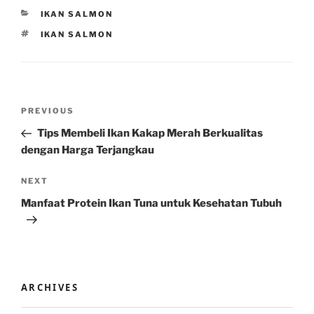
CATEGORIES
IKAN SALMON
TAGS
IKAN SALMON
Post
Previous
PREVIOUS
navigation
Post
Tips Membeli Ikan Kakap Merah Berkualitas
dengan Harga Terjangkau
Next
NEXT
Post
Manfaat Protein Ikan Tuna untuk Kesehatan Tubuh
ARCHIVES