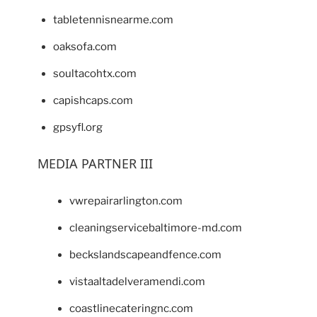
tabletennisnearme.com
oaksofa.com
soultacohtx.com
capishcaps.com
gpsyfl.org
MEDIA PARTNER III
vwrepairarlington.com
cleaningservicebaltimore-md.com
beckslandscapeandfence.com
vistaaltadelveramendi.com
coastlinecateringnc.com