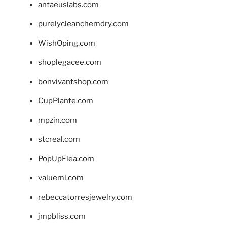
antaeuslabs.com
purelycleanchemdry.com
WishOping.com
shoplegacee.com
bonvivantshop.com
CupPlante.com
mpzin.com
stcreal.com
PopUpFlea.com
valueml.com
rebeccatorresjewelry.com
jmpbliss.com