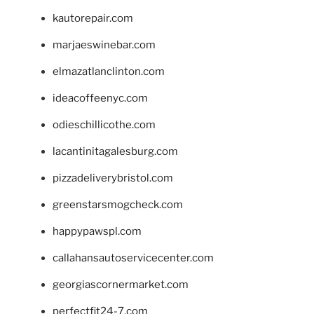
kautorepair.com
marjaeswinebar.com
elmazatlanclinton.com
ideacoffeenyc.com
odieschillicothe.com
lacantinitagalesburg.com
pizzadeliverybristol.com
greenstarsmogcheck.com
happypawspl.com
callahansautoservicecenter.com
georgiascornermarket.com
perfectfit24-7.com