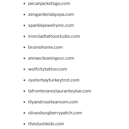
pecanjackstogo.com
zengardendayspa.com
sparklejewelryinc.com
ironcladtattoostudio.com
bruinshome.com
annascleaningsvc.com
wolfcitytattoo.com
oysterbayturkeytrot.com
lafronterarestauranteybar.com
lilyandrosetearoom.com
olivesburgberrypatch.com
theslushkids.com