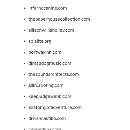
infernocanine.com
thepaperhousecollection.com
allisonwillisholley.com
solslite.org
portwayinn.com
djmaddogmusic.com
thesoundarchitects.com
allin1roofing.com
keepjudgewebb.com
anatomyofadventure.com
drivancastillo.com
cmmedspa.com