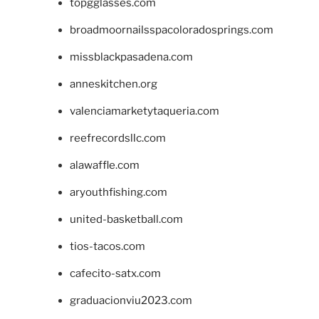
topgglasses.com
broadmoornailsspacoloradosprings.com
missblackpasadena.com
anneskitchen.org
valenciamarketytaqueria.com
reefrecordsllc.com
alawaffle.com
aryouthfishing.com
united-basketball.com
tios-tacos.com
cafecito-satx.com
graduacionviu2023.com