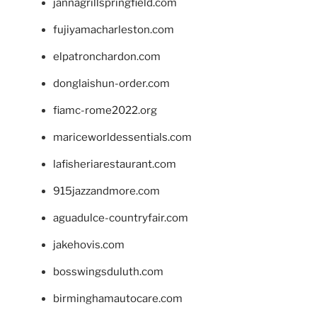
jannagrillspringfield.com
fujiyamacharleston.com
elpatronchardon.com
donglaishun-order.com
fiamc-rome2022.org
mariceworldessentials.com
lafisheriarestaurant.com
915jazzandmore.com
aguadulce-countryfair.com
jakehovis.com
bosswingsduluth.com
birminghamautocare.com