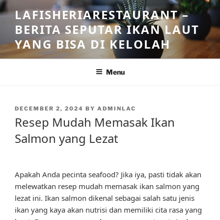
Skip
LAFISHERIARESTAURANT –
to
BERITA SEPUTAR IKAN LAUT
content
YANG BISA DI KELOLAH
Menu
POSTED
DECEMBER 2, 2024
BY
ADMINLAC
ON
Resep Mudah Memasak Ikan
Salmon yang Lezat
Apakah Anda pecinta seafood? Jika iya, pasti tidak akan
melewatkan resep mudah memasak ikan salmon yang
lezat ini. Ikan salmon dikenal sebagai salah satu jenis
ikan yang kaya akan nutrisi dan memiliki cita rasa yang