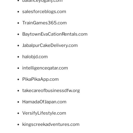
balanceyoganj.com
salesforceblogs.com
TrainGames365.com
BaytownEvaCationRentals.com
JabalpurCakeDelivery.com
halobjd.com
intelligenceqatar.com
PikaPikaApp.com
takecareofbusinessdfw.org
HamadaOfJapan.com
VersifyLifestyle.com
kingscreekadventures.com