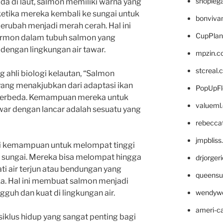
shopleg
da di laut, salmon memiliki warna yang
etika mereka kembali ke sungai untuk
bonviva
erubah menjadi merah cerah. Hal ini
CupPlan
ormon dalam tubuh salmon yang
engan lingkungan air tawar.
mpzin.c
stcreal.
g ahli biologi kelautan, “Salmon
ang menakjubkan dari adaptasi ikan
PopUpFl
 berbeda. Kemampuan mereka untuk
valueml
tawar dengan lancar adalah sesuatu yang
rebecca
jmpblis
iki kemampuan untuk melompat tinggi
m sungai. Mereka bisa melompat hingga
drjorger
ti air terjun atau bendungan yang
queensu
a. Hal ini membuat salmon menjadi
wendyw
gguh dan kuat di lingkungan air.
ameri-
 siklus hidup yang sangat penting bagi