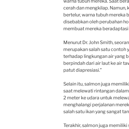
warna tubuh mereka. Saat bera
cerah dan mengkilap. Namun, k
bertelur, warna tubuh mereka b
disebabkan oleh perubahan h
membuat mereka beradaptasi d
Menurut Dr. John Smith, seoran
merupakan salah satu contoh y
terhadap lingkungan air yang
berpindah dari air laut ke air 
patut diapresiasi.”
Selain itu, salmon juga memil
saat melewati rintangan dala
2 meter ke udara untuk melewa
menghalangi perjalanan merek
salah satu ikan yang sangat tan
Terakhir, salmon juga memiliki