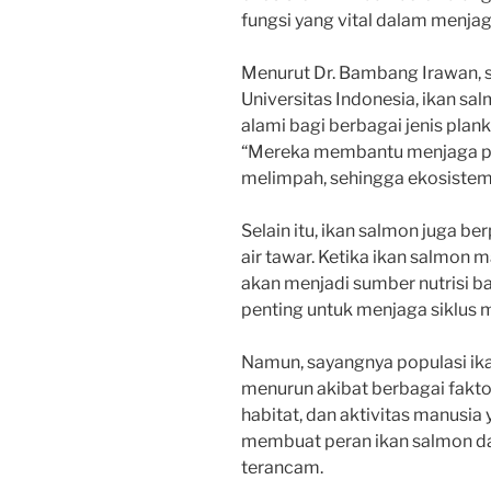
fungsi yang vital dalam menja
Menurut Dr. Bambang Irawan, s
Universitas Indonesia, ikan sa
alami bagi berbagai jenis plank
“Mereka membantu menjaga popu
melimpah, sehingga ekosistem t
Selain itu, ikan salmon juga be
air tawar. Ketika ikan salmon 
akan menjadi sumber nutrisi bag
penting untuk menjaga siklus 
Namun, sayangnya populasi ik
menurun akibat berbagai fakto
habitat, dan aktivitas manusia 
membuat peran ikan salmon da
terancam.