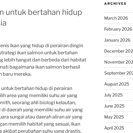
ARCHIVES
on untuk bertahan hidup
March 2026
ia
February 2026
January 2026
nis ikan yang hidup di perairan dingin
December 20
trategi ikan salmon untuk bertahan
ng lebih hangat dan berbeda dari habitat
November 20
mati bagaimana ikan salmon berhasil
September 20
n baru mereka.
August 2025
n untuk bertahan hidup di perairan
July 2025
ih area yang memiliki suhu air yang
mith, seorang ahli biologi kelautan,
June 2025
i daerah yang memiliki suhu air yang
muara sungai atau daerah aliran air yang
May 2025
an memilih habitat yang sesuai, ikan
April 2025
 akibat perubahan suhu yang drastis.