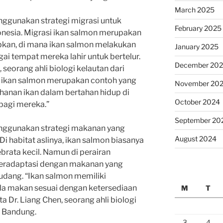
March 2025
enggunakan strategi migrasi untuk
February 2025
donesia. Migrasi ikan salmon merupakan
kan, di mana ikan salmon melakukan
January 2025
ngai tempat mereka lahir untuk bertelur.
December 20
seorang ahli biologi kelautan dari
si ikan salmon merupakan contoh yang
November 20
ahanan ikan dalam bertahan hidup di
October 2024
 bagi mereka.”
September 20
menggunakan strategi makanan yang
August 2024
Di habitat aslinya, ikan salmon biasanya
rata kecil. Namun di perairan
 beradaptasi dengan makanan yang
n udang. “Ikan salmon memiliki
a makan sesuai dengan ketersediaan
M
T
a Dr. Liang Chen, seorang ahli biologi
i Bandung.
3
4