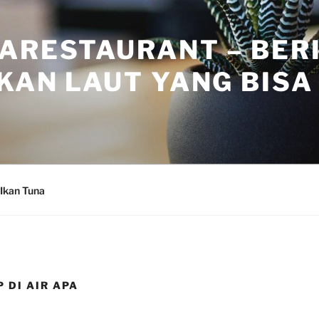
ARESTAURANT – BER
KAN LAUT YANG BISA 
Ikan Tuna
 DI AIR APA