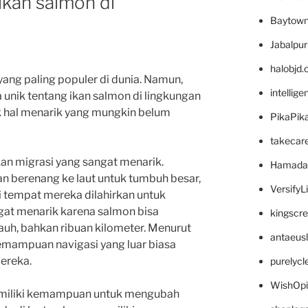
ikan salmon di
Baytown
Jabalpu
halobjd
yang paling populer di dunia. Namun,
intellig
unik tentang ikan salmon di lingkungan
yak hal menarik yang mungkin belum
PikaPik
takecar
an migrasi yang sangat menarik.
Hamada
an berenang ke laut untuk tumbuh besar,
VersifyL
i tempat mereka dilahirkan untuk
angat menarik karena salmon bisa
kingscr
uh, bahkan ribuan kilometer. Menurut
antaeus
kemampuan navigasi yang luar biasa
mereka.
purelyc
WishOp
 memiliki kemampuan untuk mengubah