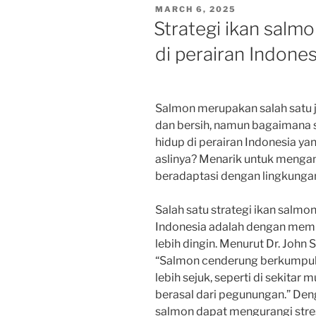
POSTED
MARCH 6, 2025
ON
Strategi ikan salm
di perairan Indones
Salmon merupakan salah satu je
dan bersih, namun bagaimana s
hidup di perairan Indonesia ya
aslinya? Menarik untuk menga
beradaptasi dengan lingkunga
Salah satu strategi ikan salmo
Indonesia adalah dengan memil
lebih dingin. Menurut Dr. John S
“Salmon cenderung berkumpul d
lebih sejuk, seperti di sekitar 
berasal dari pegunungan.” Deng
salmon dapat mengurangi stres