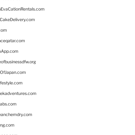
EvaCationRentals.com
rCakeDelivery.com
.com
enceqatar.com
aApp.com
eofbusinessdfw.org
OfJapan.com
ifestyle.com
eekadventures.com
labs.com
leanchemdry.com
ing.com