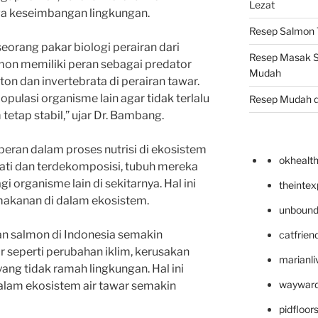
Lezat
ga keseimbangan lingkungan.
Resep Salmon T
eorang pakar biologi perairan dari
Resep Masak S
lmon memiliki peran sebagai predator
Mudah
ton dan invertebrata di perairan tawar.
lasi organisme lain agar tidak terlalu
Resep Mudah 
etap stabil,” ujar Dr. Bambang.
rperan dalam proses nutrisi di ekosistem
okhealt
mati dan terdekomposisi, tubuh mereka
i organisme lain di sekitarnya. Hal ini
theinte
makanan di dalam ekosistem.
unbound
an salmon di Indonesia semakin
catfrien
r seperti perubahan iklim, kerusakan
marianli
yang tidak ramah lingkungan. Hal ini
wayward
lam ekosistem air tawar semakin
pidfloo