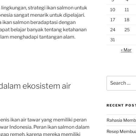
ingkungan, strategi ikan salmon untuk
10
11
onesia sangat menarik untuk dipelajari.
17
18
ikan salmon beradaptasi dengan
dapat belajar banyak tentang ketahanan
24
25
alam menghadapi tantangan alam.
31
« Mar
Search
dalam ekosistem air
for:
RECENT POS
nis ikan air tawar yang memiliki peran
Rahasia Membu
awar Indonesia. Peran ikan salmon dalam
Resep Membuat
nggap remeh, karena mereka memiliki