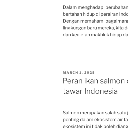
Dalam menghadapi perubahan l
bertahan hidup di perairan Ind
Dengan memahami bagaimana 
lingkungan baru mereka, kita 
dan keuletan makhluk hidup d
POSTED
MARCH 1, 2025
ON
Peran ikan salmon 
tawar Indonesia
Salmon merupakan salah satu je
penting dalam ekosistem air t
ekosistem ini tidak boleh dia