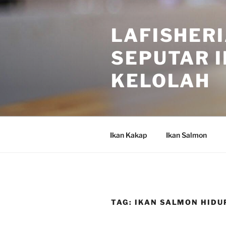
Skip
to
LAFISHERI
content
SEPUTAR I
KELOLAH
Ikan Kakap
Ikan Salmon
TAG:
IKAN SALMON HIDUP