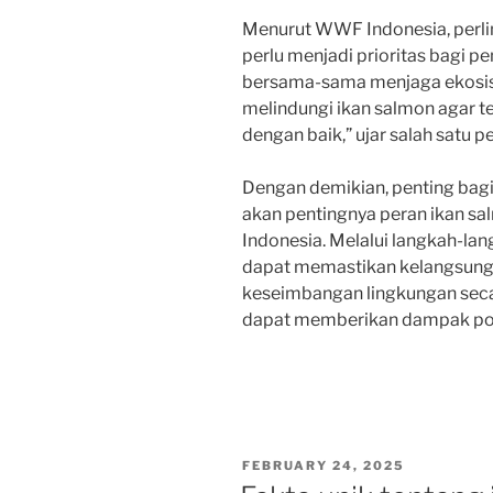
Menurut WWF Indonesia, perli
perlu menjadi prioritas bagi p
bersama-sama menjaga ekosist
melindungi ikan salmon agar 
dengan baik,” ujar salah satu 
Dengan demikian, penting bag
akan pentingnya peran ikan sa
Indonesia. Melalui langkah-lan
dapat memastikan kelangsung
keseimbangan lingkungan seca
dapat memberikan dampak posit
POSTED
FEBRUARY 24, 2025
ON