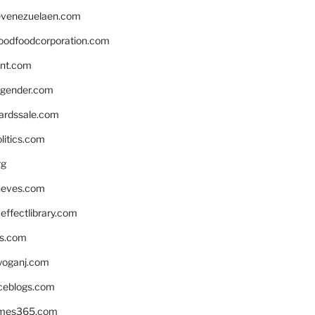
venezuelaen.com
oodfoodcorporation.com
nnt.com
gender.com
ardssale.com
litics.com
rg
neves.com
ffectlibrary.com
ns.com
yoganj.com
rceblogs.com
ames365.com