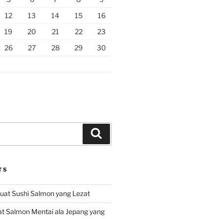
12
13
14
15
16
19
20
21
22
23
26
27
28
29
30
Search
TS
at Sushi Salmon yang Lezat
 Salmon Mentai ala Jepang yang