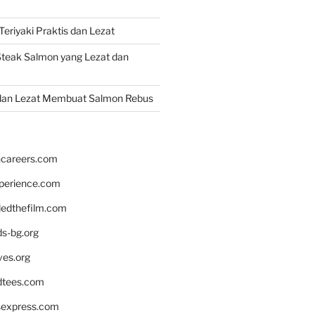
eriyaki Praktis dan Lezat
teak Salmon yang Lezat dan
dan Lezat Membuat Salmon Rebus
hcareers.com
xperience.com
edthefilm.com
ds-bg.org
ves.org
tees.com
rsexpress.com