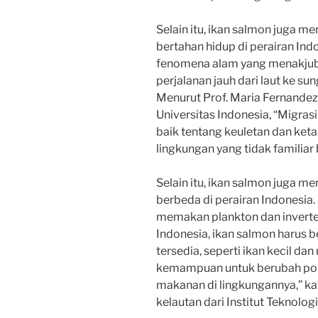
Selain itu, ikan salmon juga m
bertahan hidup di perairan In
fenomena alam yang menakjub
perjalanan jauh dari laut ke su
Menurut Prof. Maria Fernandez, 
Universitas Indonesia, “Migra
baik tentang keuletan dan ket
lingkungan yang tidak familiar
Selain itu, ikan salmon juga 
berbeda di perairan Indonesia. 
memakan plankton dan inverteb
Indonesia, ikan salmon harus
tersedia, seperti ikan kecil da
kemampuan untuk berubah pol
makanan di lingkungannya,” kat
kelautan dari Institut Teknolog