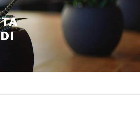
ITA
DI