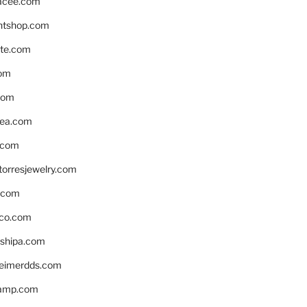
acee.com
ntshop.com
te.com
om
com
ea.com
.com
torresjewelry.com
s.com
ico.com
shipa.com
eimerdds.com
camp.com