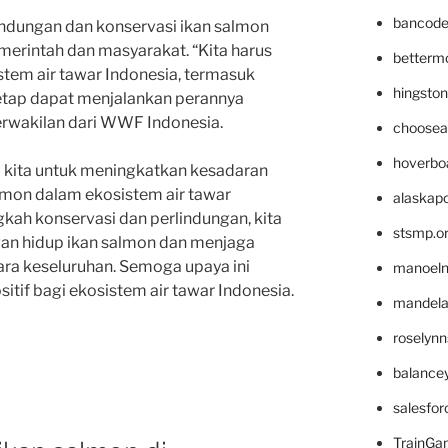
bancode
ndungan dan konservasi ikan salmon
emerintah dan masyarakat. “Kita harus
betterm
em air tawar Indonesia, termasuk
hingsto
tetap dapat menjalankan perannya
perwakilan dari WWF Indonesia.
choosea
hoverbo
i kita untuk meningkatkan kesadaran
lmon dalam ekosistem air tawar
alaskapo
gkah konservasi dan perlindungan, kita
stsmp.o
an hidup ikan salmon dan menjaga
ra keseluruhan. Semoga upaya ini
manoel
if bagi ekosistem air tawar Indonesia.
mandelae
roselyn
balance
salesfo
TrainG