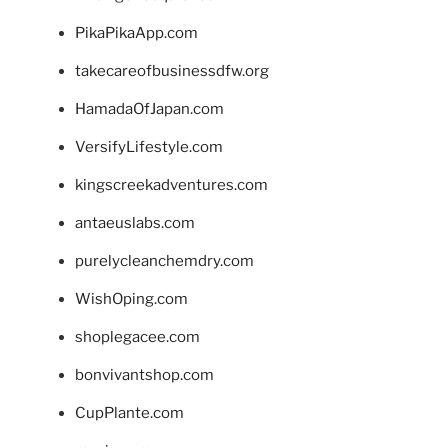
PikaPikaApp.com
takecareofbusinessdfw.org
HamadaOfJapan.com
VersifyLifestyle.com
kingscreekadventures.com
antaeuslabs.com
purelycleanchemdry.com
WishOping.com
shoplegacee.com
bonvivantshop.com
CupPlante.com