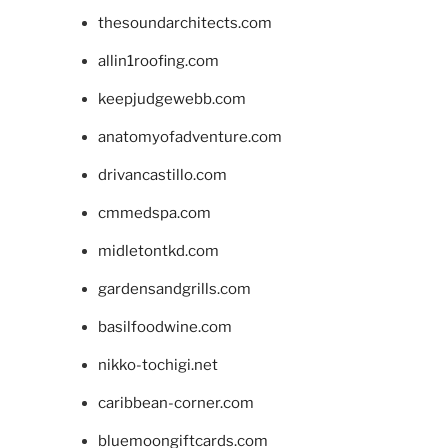
thesoundarchitects.com
allin1roofing.com
keepjudgewebb.com
anatomyofadventure.com
drivancastillo.com
cmmedspa.com
midletontkd.com
gardensandgrills.com
basilfoodwine.com
nikko-tochigi.net
caribbean-corner.com
bluemoongiftcards.com