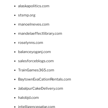
alaskapolitics.com
stsmp.org
manoelneves.com
mandelaeffectlibrary.com
roselynns.com
balanceyoganj.com
salesforceblogs.com
TrainGames365.com
BaytownEvaCationRentals.com
JabalpurCakeDelivery.com
halobjd.com
intelligenceqatar.com