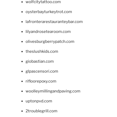
wolfcitytattoo.com
oysterbayturkeytrot.com
lafronterarestauranteybar.com
lilyandrosetearoom.com
olivesburgberrypatch.com
theslushkids.com
giobastian.com
glpascensori.com
rifloorepoxy.com
woolleymillingandpaving.com
uptonpvd.com
2troublegrill.com