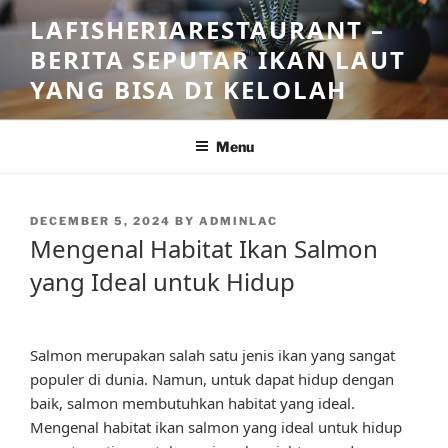
Skip
LAFISHERIARESTAURANT –
to
BERITA SEPUTAR IKAN LAUT
content
YANG BISA DI KELOLAH
Menu
POSTED
DECEMBER 5, 2024
BY
ADMINLAC
ON
Mengenal Habitat Ikan Salmon
yang Ideal untuk Hidup
Salmon merupakan salah satu jenis ikan yang sangat
populer di dunia. Namun, untuk dapat hidup dengan
baik, salmon membutuhkan habitat yang ideal.
Mengenal habitat ikan salmon yang ideal untuk hidup