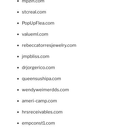
mpzin.com
stcreal.com
PopUpFlea.com
valueml.com
rebeccatorresjewelry.com
jmpbliss.com
drjorgerico.com
queensushipa.com
wendyweimerdds.com
ameri-camp.com
hrsreceivables.com
empconst1.com