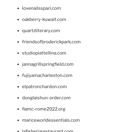
lovenailsspari.com
oakberry-kuwait.com
quartzliterary.com
friendsofbroderickpark.com
studiopiattellina.com
jannagrillspringfield.com
fujiyamacharleston.com
elpatronchardon.com
donglaishun-order.com
fiamc-rome2022.org
mariceworldessentials.com
lafisheriarestaurant.com