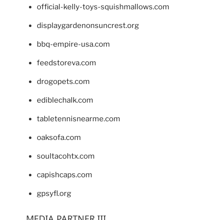
official-kelly-toys-squishmallows.com
displaygardenonsuncrest.org
bbq-empire-usa.com
feedstoreva.com
drogopets.com
ediblechalk.com
tabletennisnearme.com
oaksofa.com
soultacohtx.com
capishcaps.com
gpsyfl.org
MEDIA PARTNER III