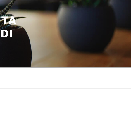
ITA
DI