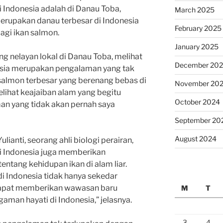
i Indonesia adalah di Danau Toba,
March 2025
erupakan danau terbesar di Indonesia
February 2025
agi ikan salmon.
January 2025
g nelayan lokal di Danau Toba, melihat
December 20
nesia merupakan pengalaman yang tak
 salmon terbesar yang berenang bebas di
November 20
lihat keajaiban alam yang begitu
October 2024
an yang tidak akan pernah saya
September 20
August 2024
ulianti, seorang ahli biologi perairan,
di Indonesia juga memberikan
ntang kehidupan ikan di alam liar.
di Indonesia tidak hanya sekedar
dapat memberikan wawasan baru
M
T
man hayati di Indonesia,” jelasnya.
3
4