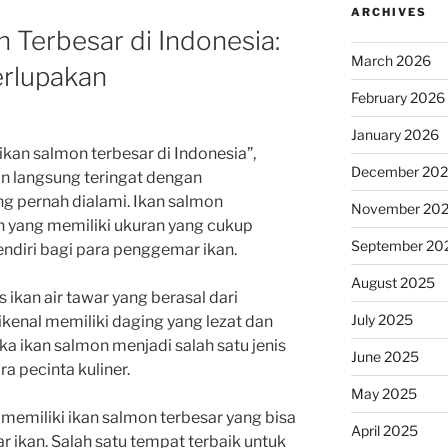
ARCHIVES
n Terbesar di Indonesia:
March 2026
rlupakan
February 2026
January 2026
kan salmon terbesar di Indonesia”,
December 20
an langsung teringat dengan
g pernah dialami. Ikan salmon
November 20
an yang memiliki ukuran yang cukup
September 20
endiri bagi para penggemar ikan.
August 2025
 ikan air tawar yang berasal dari
July 2025
dikenal memiliki daging yang lezat dan
jika ikan salmon menjadi salah satu jenis
June 2025
ra pecinta kuliner.
May 2025
a memiliki ikan salmon terbesar yang bisa
April 2025
 ikan. Salah satu tempat terbaik untuk