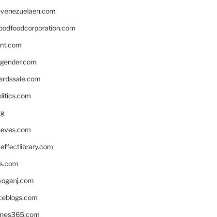
venezuelaen.com
oodfoodcorporation.com
nnt.com
gender.com
ardssale.com
litics.com
rg
neves.com
ffectlibrary.com
ns.com
yoganj.com
rceblogs.com
ames365.com