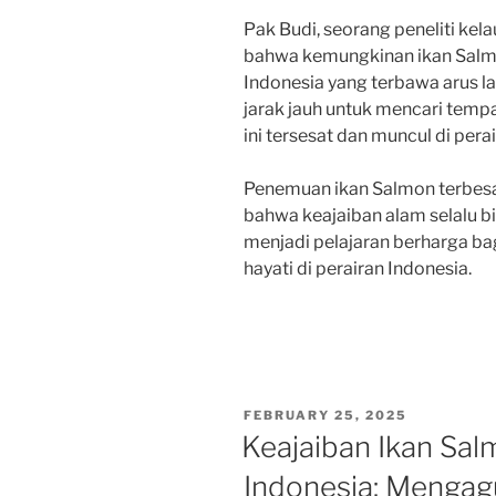
Pak Budi, seorang peneliti kel
bahwa kemungkinan ikan Salmon 
Indonesia yang terbawa arus l
jarak jauh untuk mencari tempa
ini tersesat dan muncul di pera
Penemuan ikan Salmon terbesa
bahwa keajaiban alam selalu b
menjadi pelajaran berharga b
hayati di perairan Indonesia.
POSTED
FEBRUARY 25, 2025
ON
Keajaiban Ikan Sal
Indonesia: Menga