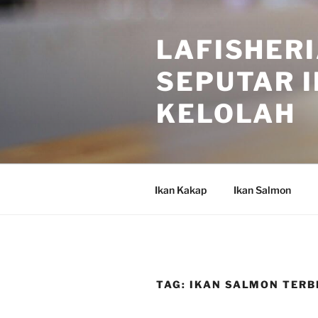
Skip
to
LAFISHERI
content
SEPUTAR I
KELOLAH
Ikan Kakap
Ikan Salmon
TAG:
IKAN SALMON TERB