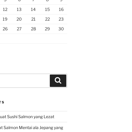
12
13
14
15
16
19
20
21
22
23
26
27
28
29
30
Search
TS
at Sushi Salmon yang Lezat
 Salmon Mentai ala Jepang yang