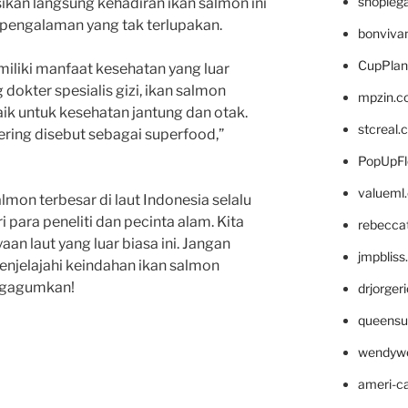
shopleg
ikan langsung kehadiran ikan salmon ini
i pengalaman yang tak terlupakan.
bonviva
CupPlan
emiliki manfaat kesehatan yang luar
g dokter spesialis gizi, ikan salmon
mpzin.c
 untuk kesehatan jantung dan otak.
stcreal.
sering disebut sebagai superfood,”
PopUpFl
valueml
almon terbesar di laut Indonesia selalu
ara peneliti dan pecinta alam. Kita
rebecca
an laut yang luar biasa ini. Jangan
jmpblis
njelajahi keindahan ikan salmon
engagumkan!
drjorger
queensu
wendyw
ameri-