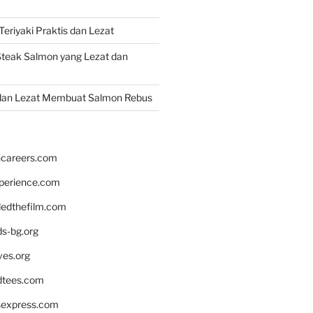
eriyaki Praktis dan Lezat
teak Salmon yang Lezat dan
dan Lezat Membuat Salmon Rebus
hcareers.com
xperience.com
edthefilm.com
ds-bg.org
ves.org
tees.com
rsexpress.com