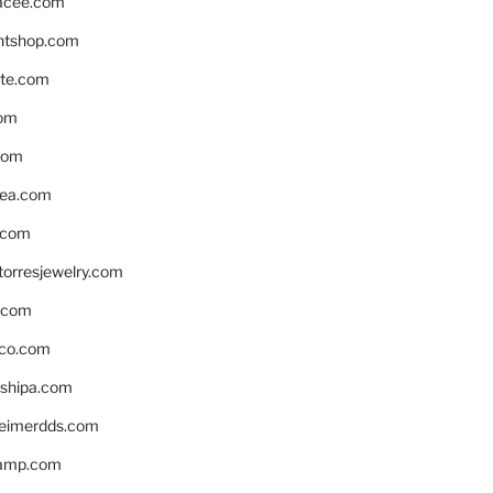
acee.com
ntshop.com
te.com
om
com
ea.com
.com
torresjewelry.com
s.com
ico.com
shipa.com
eimerdds.com
camp.com