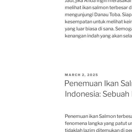
Jadi, jika Anda ingin merasak
melihat ikan salmon terbesar d
mengunjungi Danau Toba. Siap
kesempatan untuk melihat kei
yang luar biasa di sana. Semo
kenangan indah yang akan selal
POSTED
MARCH 2, 2025
ON
Penemuan Ikan Sal
Indonesia: Sebua
Penemuan ikan Salmon terbes
fenomena langka yang patut unt
tidaklah lazim ditemukan di p