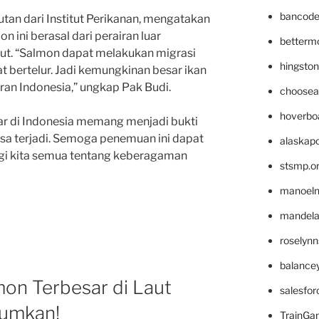
bancode
autan dari Institut Perikanan, mengatakan
ini berasal dari perairan luar
betterm
aut. “Salmon dapat melakukan migrasi
hingsto
t bertelur. Jadi kemungkinan besar ikan
iran Indonesia,” ungkap Pak Budi.
choosea
hoverbo
r di Indonesia memang menjadi bukti
isa terjadi. Semoga penemuan ini dapat
alaskapo
agi kita semua tentang keberagaman
stsmp.o
manoel
mandelae
roselyn
balance
mon Terbesar di Laut
salesfo
gumkan!
TrainG