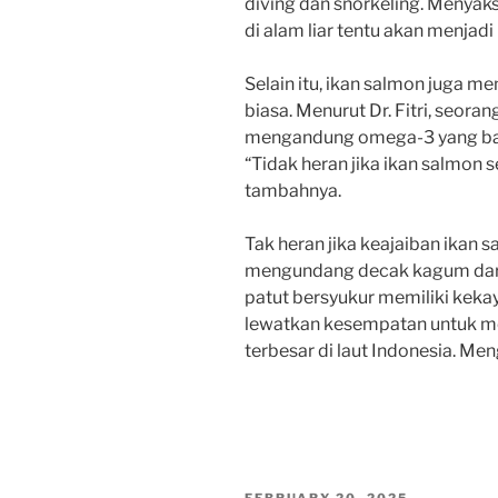
diving dan snorkeling. Menyaks
di alam liar tentu akan menjad
Selain itu, ikan salmon juga m
biasa. Menurut Dr. Fitri, seoran
mengandung omega-3 yang baik
“Tidak heran jika ikan salmon 
tambahnya.
Tak heran jika keajaiban ikan s
mengundang decak kagum dari p
patut bersyukur memiliki kekaya
lewatkan kesempatan untuk me
terbesar di laut Indonesia. M
POSTED