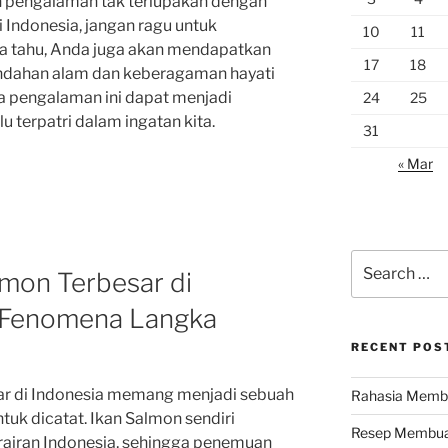
an pengalaman tak terlupakan dengan
i Indonesia, jangan ragu untuk
10
11
a tahu, Anda juga akan mendapatkan
17
18
ndahan alam dan keberagaman hayati
ga pengalaman ini dapat menjadi
24
25
u terpatri dalam ingatan kita.
31
« Mar
Search
mon Terbesar di
for:
h Fenomena Langka
RECENT POS
ar di Indonesia memang menjadi sebuah
Rahasia Membu
uk dicatat. Ikan Salmon sendiri
Resep Membuat
erairan Indonesia, sehingga penemuan