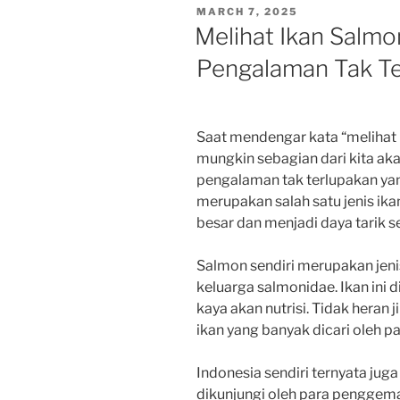
POSTED
MARCH 7, 2025
ON
Melihat Ikan Salmo
Pengalaman Tak Te
Saat mendengar kata “melihat i
mungkin sebagian dari kita ak
pengalaman tak terlupakan yan
merupakan salah satu jenis ik
besar dan menjadi daya tarik s
Salmon sendiri merupakan jenis
keluarga salmonidae. Ikan ini 
kaya akan nutrisi. Tidak heran 
ikan yang banyak dicari oleh pa
Indonesia sendiri ternyata jug
dikunjungi oleh para penggemar