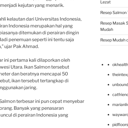
Lezat
 menjadi kejutan yang menarik.
Resep Salmon T
i kelautan dari Universitas Indonesia,
Resep Masak S
iran Indonesia merupakan hal yang
Mudah
 biasanya ditemukan di perairan dingin
Jadi penemuan seperti ini tentu saja
Resep Mudah 
,” ujar Pak Ahmad.
 ini pertama kali dilaporkan oleh
okhealt
wesi Utara. Ikan Salmon tersebut
meter dan beratnya mencapai 50
theinte
ebut, ikan tersebut tertangkap di
unbound
nggunakan jaring.
catfrien
Salmon terbesar ini pun cepat menyebar
marianli
 orang. Banyak yang penasaran
wayward
ncul di perairan Indonesia yang
pidfloo