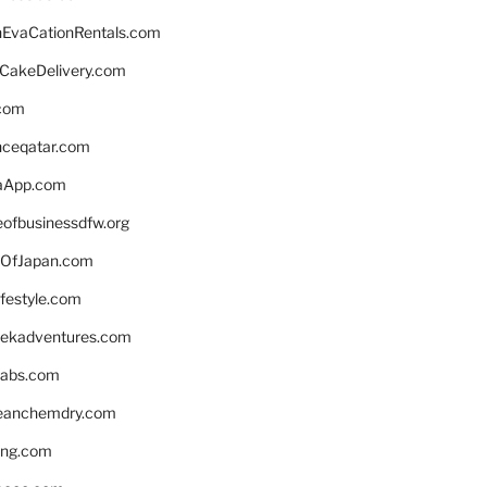
EvaCationRentals.com
rCakeDelivery.com
.com
enceqatar.com
aApp.com
eofbusinessdfw.org
OfJapan.com
ifestyle.com
eekadventures.com
labs.com
leanchemdry.com
ing.com