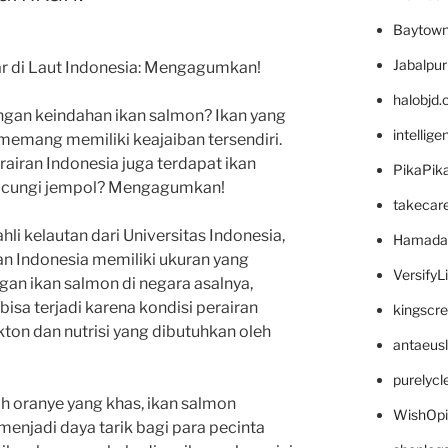
Baytown
Jabalpu
ar di Laut Indonesia: Mengagumkan!
halobjd
ngan keindahan ikan salmon? Ikan yang
intellig
i memang memiliki keajaiban tersendiri.
airan Indonesia juga terdapat ikan
PikaPik
iacungi jempol? Mengagumkan!
takecar
li kelautan dari Universitas Indonesia,
Hamada
an Indonesia memiliki ukuran yang
VersifyL
an ikan salmon di negara asalnya,
 bisa terjadi karena kondisi perairan
kingscr
ton dan nutrisi yang dibutuhkan oleh
antaeus
purelyc
 oranye yang khas, ikan salmon
WishOp
 menjadi daya tarik bagi para pecinta