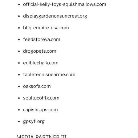
official-kelly-toys-squishmallows.com
displaygardenonsuncrest.org
bbq-empire-usa.com
feedstoreva.com
drogopets.com
ediblechalk.com
tabletennisnearme.com
oaksofa.com
soultacohtx.com
capishcaps.com
gpsyfl.org
MEDIA PARTNER III