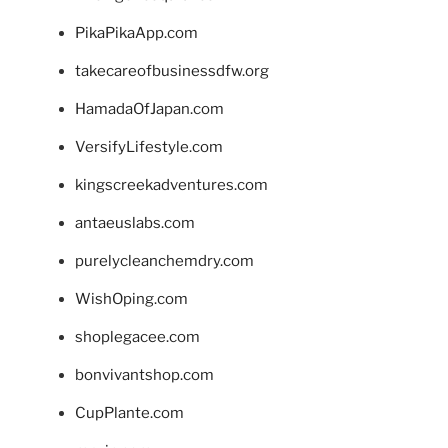
PikaPikaApp.com
takecareofbusinessdfw.org
HamadaOfJapan.com
VersifyLifestyle.com
kingscreekadventures.com
antaeuslabs.com
purelycleanchemdry.com
WishOping.com
shoplegacee.com
bonvivantshop.com
CupPlante.com