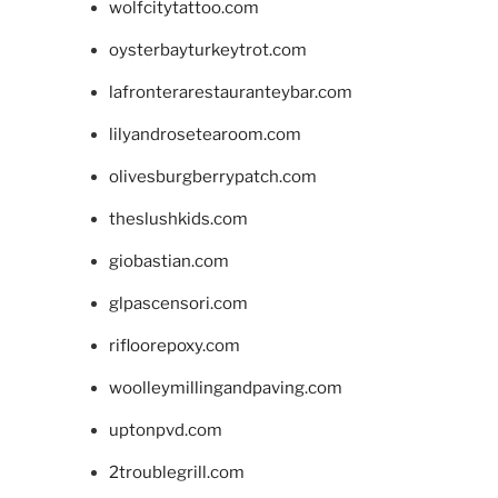
wolfcitytattoo.com
oysterbayturkeytrot.com
lafronterarestauranteybar.com
lilyandrosetearoom.com
olivesburgberrypatch.com
theslushkids.com
giobastian.com
glpascensori.com
rifloorepoxy.com
woolleymillingandpaving.com
uptonpvd.com
2troublegrill.com