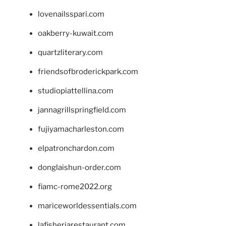
lovenailsspari.com
oakberry-kuwait.com
quartzliterary.com
friendsofbroderickpark.com
studiopiattellina.com
jannagrillspringfield.com
fujiyamacharleston.com
elpatronchardon.com
donglaishun-order.com
fiamc-rome2022.org
mariceworldessentials.com
lafisheriarestaurant.com