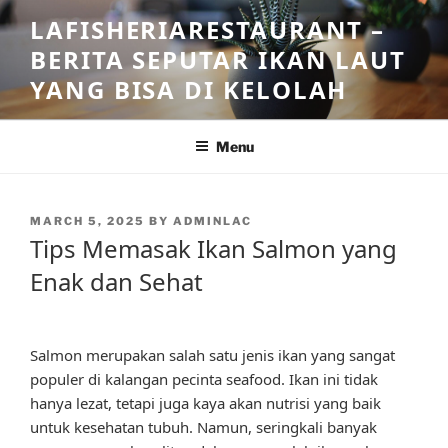
Skip
LAFISHERIARESTAURANT –
to
BERITA SEPUTAR IKAN LAUT
content
YANG BISA DI KELOLAH
Menu
POSTED
MARCH 5, 2025
BY
ADMINLAC
ON
Tips Memasak Ikan Salmon yang
Enak dan Sehat
Salmon merupakan salah satu jenis ikan yang sangat
populer di kalangan pecinta seafood. Ikan ini tidak
hanya lezat, tetapi juga kaya akan nutrisi yang baik
untuk kesehatan tubuh. Namun, seringkali banyak