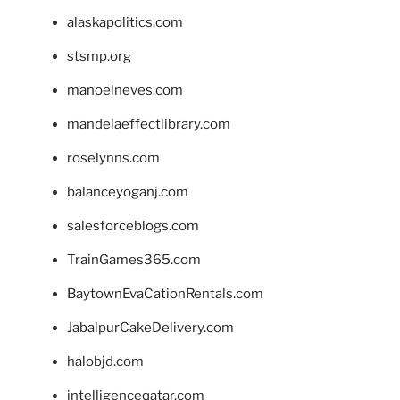
alaskapolitics.com
stsmp.org
manoelneves.com
mandelaeffectlibrary.com
roselynns.com
balanceyoganj.com
salesforceblogs.com
TrainGames365.com
BaytownEvaCationRentals.com
JabalpurCakeDelivery.com
halobjd.com
intelligenceqatar.com