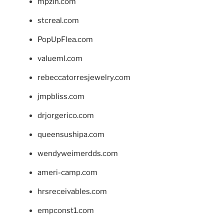
mpzin.com
stcreal.com
PopUpFlea.com
valueml.com
rebeccatorresjewelry.com
jmpbliss.com
drjorgerico.com
queensushipa.com
wendyweimerdds.com
ameri-camp.com
hrsreceivables.com
empconst1.com