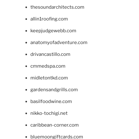
thesoundarchitects.com
allin1roofing.com
keepjudgewebb.com
anatomyofadventure.com
drivancastillo.com
cmmedspa.com
midletontkd.com
gardensandgrills.com
basilfoodwine.com
nikko-tochigi.net
caribbean-corner.com
bluemoongiftcards.com