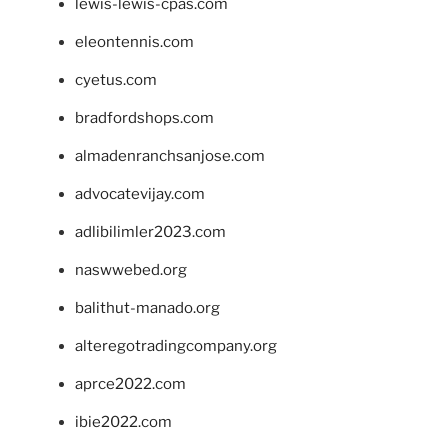
lewis-lewis-cpas.com
eleontennis.com
cyetus.com
bradfordshops.com
almadenranchsanjose.com
advocatevijay.com
adlibilimler2023.com
naswwebed.org
balithut-manado.org
alteregotradingcompany.org
aprce2022.com
ibie2022.com