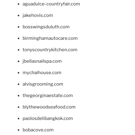
aguadulce-countryfair.com
jakehovis.com
bosswingsduluth.com
birminghamautocare.com
tonyscountrykitchen.com
jbellasnailspa.com
mychaihouse.com
alvisgrooming.com
thegeorginaestate.com
blythewoodseafood.com
paolosdelibangkok.com
bobacove.com