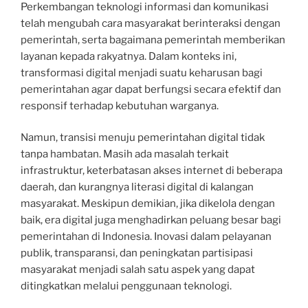
Perkembangan teknologi informasi dan komunikasi
telah mengubah cara masyarakat berinteraksi dengan
pemerintah, serta bagaimana pemerintah memberikan
layanan kepada rakyatnya. Dalam konteks ini,
transformasi digital menjadi suatu keharusan bagi
pemerintahan agar dapat berfungsi secara efektif dan
responsif terhadap kebutuhan warganya.
Namun, transisi menuju pemerintahan digital tidak
tanpa hambatan. Masih ada masalah terkait
infrastruktur, keterbatasan akses internet di beberapa
daerah, dan kurangnya literasi digital di kalangan
masyarakat. Meskipun demikian, jika dikelola dengan
baik, era digital juga menghadirkan peluang besar bagi
pemerintahan di Indonesia. Inovasi dalam pelayanan
publik, transparansi, dan peningkatan partisipasi
masyarakat menjadi salah satu aspek yang dapat
ditingkatkan melalui penggunaan teknologi.