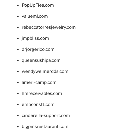
PopUpFlea.com
valueml.com
rebeccatorresjewelry.com
jmpbliss.com
drjorgerico.com
queensushipa.com
wendyweimerdds.com
ameri-camp.com
hrsreceivables.com
empconst1.com
cinderella-support.com
bigpinkrestaurant.com