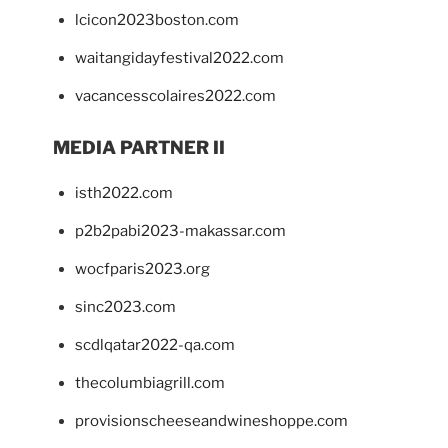
lcicon2023boston.com
waitangidayfestival2022.com
vacancesscolaires2022.com
MEDIA PARTNER II
isth2022.com
p2b2pabi2023-makassar.com
wocfparis2023.org
sinc2023.com
scdlqatar2022-qa.com
thecolumbiagrill.com
provisionscheeseandwineshoppe.com