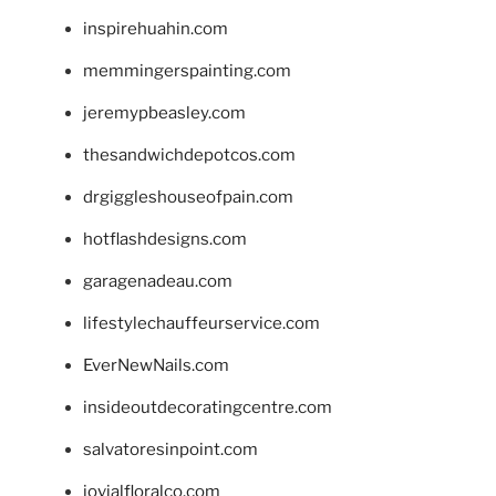
inspirehuahin.com
memmingerspainting.com
jeremypbeasley.com
thesandwichdepotcos.com
drgiggleshouseofpain.com
hotflashdesigns.com
garagenadeau.com
lifestylechauffeurservice.com
EverNewNails.com
insideoutdecoratingcentre.com
salvatoresinpoint.com
jovialfloralco.com