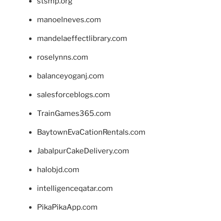
stsmp.org
manoelneves.com
mandelaeffectlibrary.com
roselynns.com
balanceyoganj.com
salesforceblogs.com
TrainGames365.com
BaytownEvaCationRentals.com
JabalpurCakeDelivery.com
halobjd.com
intelligenceqatar.com
PikaPikaApp.com