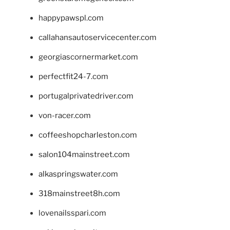
happypawspl.com
callahansautoservicecenter.com
georgiascornermarket.com
perfectfit24-7.com
portugalprivatedriver.com
von-racer.com
coffeeshopcharleston.com
salon104mainstreet.com
alkaspringswater.com
318mainstreet8h.com
lovenailsspari.com