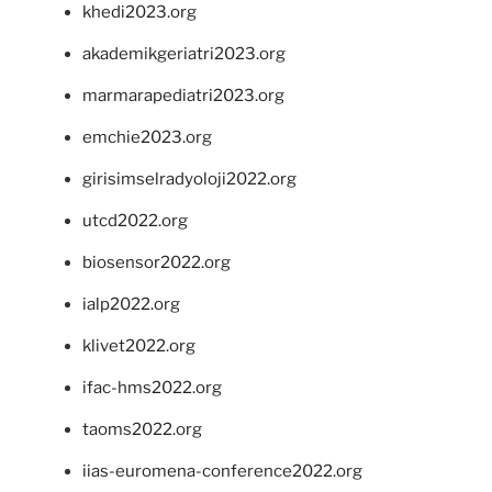
khedi2023.org
akademikgeriatri2023.org
marmarapediatri2023.org
emchie2023.org
girisimselradyoloji2022.org
utcd2022.org
biosensor2022.org
ialp2022.org
klivet2022.org
ifac-hms2022.org
taoms2022.org
iias-euromena-conference2022.org