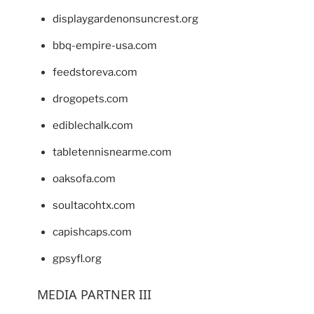
displaygardenonsuncrest.org
bbq-empire-usa.com
feedstoreva.com
drogopets.com
ediblechalk.com
tabletennisnearme.com
oaksofa.com
soultacohtx.com
capishcaps.com
gpsyfl.org
MEDIA PARTNER III