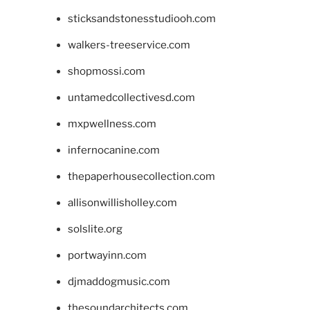
sticksandstonesstudiooh.com
walkers-treeservice.com
shopmossi.com
untamedcollectivesd.com
mxpwellness.com
infernocanine.com
thepaperhousecollection.com
allisonwillisholley.com
solslite.org
portwayinn.com
djmaddogmusic.com
thesoundarchitects.com