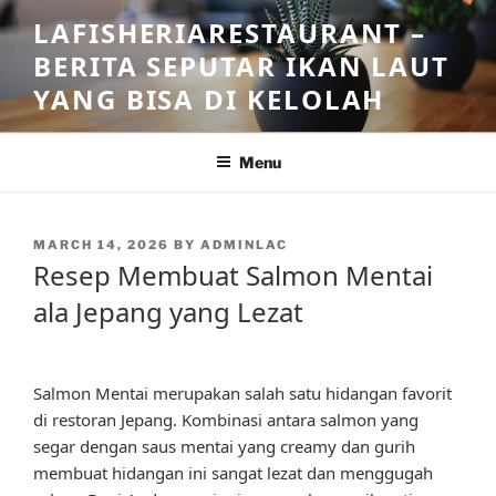
Skip
LAFISHERIARESTAURANT –
to
BERITA SEPUTAR IKAN LAUT
content
YANG BISA DI KELOLAH
Menu
POSTED
MARCH 14, 2026
BY
ADMINLAC
ON
Resep Membuat Salmon Mentai
ala Jepang yang Lezat
Salmon Mentai merupakan salah satu hidangan favorit
di restoran Jepang. Kombinasi antara salmon yang
segar dengan saus mentai yang creamy dan gurih
membuat hidangan ini sangat lezat dan menggugah