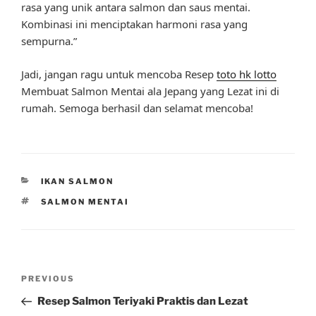
rasa yang unik antara salmon dan saus mentai.
Kombinasi ini menciptakan harmoni rasa yang
sempurna.”
Jadi, jangan ragu untuk mencoba Resep
toto hk lotto
Membuat Salmon Mentai ala Jepang yang Lezat ini di
rumah. Semoga berhasil dan selamat mencoba!
CATEGORIES
IKAN SALMON
TAGS
SALMON MENTAI
Post
Previous
PREVIOUS
navigation
Post
Resep Salmon Teriyaki Praktis dan Lezat