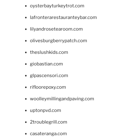
oysterbayturkeytrot.com
lafronterarestauranteybar.com
lilyandrosetearoom.com
olivesburgberrypatch.com
theslushkids.com
giobastian.com
glpascensori.com
rifloorepoxy.com
woolleymillingandpaving.com
uptonpvd.com
2troublegrill.com
casateranga.com