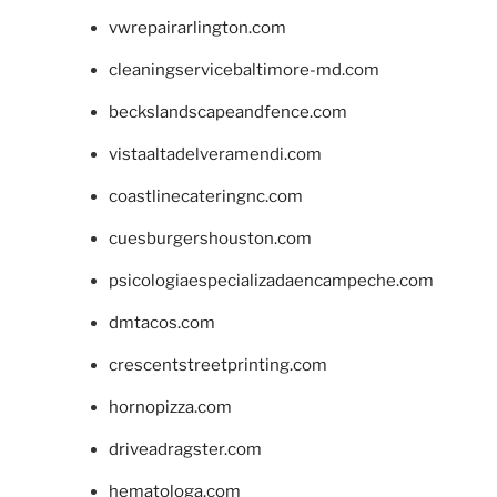
vwrepairarlington.com
cleaningservicebaltimore-md.com
beckslandscapeandfence.com
vistaaltadelveramendi.com
coastlinecateringnc.com
cuesburgershouston.com
psicologiaespecializadaencampeche.com
dmtacos.com
crescentstreetprinting.com
hornopizza.com
driveadragster.com
hematologa.com