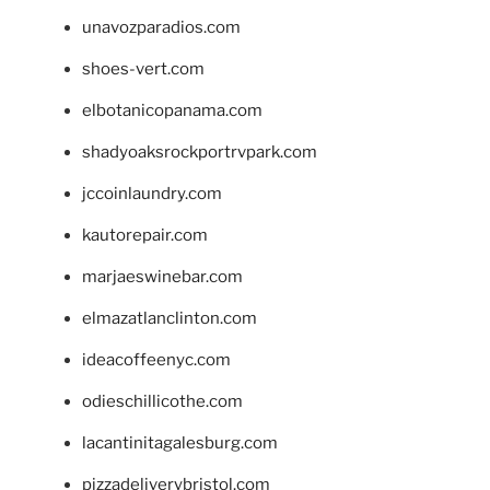
unavozparadios.com
shoes-vert.com
elbotanicopanama.com
shadyoaksrockportrvpark.com
jccoinlaundry.com
kautorepair.com
marjaeswinebar.com
elmazatlanclinton.com
ideacoffeenyc.com
odieschillicothe.com
lacantinitagalesburg.com
pizzadeliverybristol.com