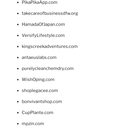
PikaPikaApp.com
takecareofbusinessdfw.org
HamadaOfJapan.com
VersifyLifestyle.com
kingscreekadventures.com
antaeuslabs.com
purelycleanchemdry.com
WishOping.com
shoplegacee.com
bonvivantshop.com
CupPlante.com
mpzin.com