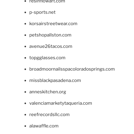
resinflowart.com
p-sports.net
korsairstreetwear.com
petshopallston.com
avenue26tacos.com
topgglasses.com
broadmoornailsspacoloradosprings.com
missblackpasadena.com
anneskitchen.org
valenciamarketytaqueria.com
reefrecordsllc.com
alawaffle.com