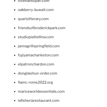
lovenailsspari.com
oakberry-kuwait.com
quartzliterary.com
friendsofbroderickpark.com
studiopiattellina.com
jannagrillspringfield.com
fujiyamacharleston.com
elpatronchardon.com
donglaishun-order.com
fiamc-rome2022.org
mariceworldessentials.com
lafisheriarestaurant.com