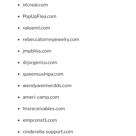
stcreal.com
PopUpFlea.com
valueml.com
rebeccatorresjewelry.com
jmpbliss.com
drjorgerico.com
queensushipa.com
wendyweimerdds.com
ameri-camp.com
hrsreceivables.com
empconst1.com
cinderella-support.com