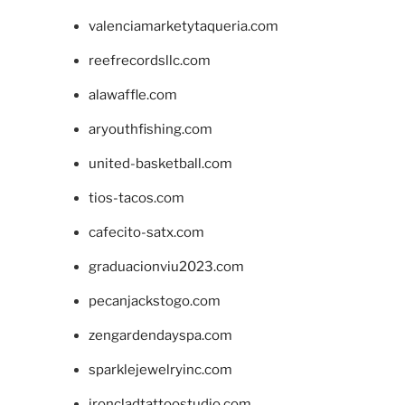
valenciamarketytaqueria.com
reefrecordsllc.com
alawaffle.com
aryouthfishing.com
united-basketball.com
tios-tacos.com
cafecito-satx.com
graduacionviu2023.com
pecanjackstogo.com
zengardendayspa.com
sparklejewelryinc.com
ironcladtattoostudio.com