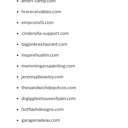
ameri-camp.com
hrsreceivables.com
empconst1.com
cinderella-support.com
bigpinkrestaurant.com
inspirehuahin.com
memmingerspainting.com
jeremypbeasley.com
thesandwichdepotcos.com
drgiggleshouseofpain.com
hotflashdesigns.com
garagenadeau.com