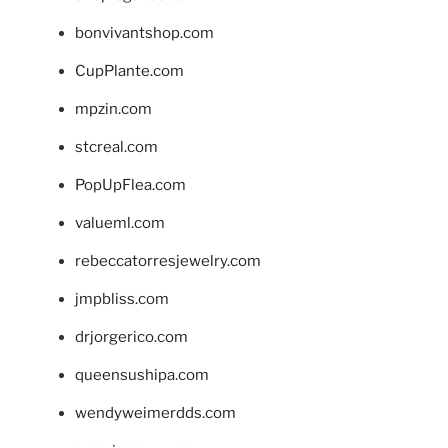
bonvivantshop.com
CupPlante.com
mpzin.com
stcreal.com
PopUpFlea.com
valueml.com
rebeccatorresjewelry.com
jmpbliss.com
drjorgerico.com
queensushipa.com
wendyweimerdds.com