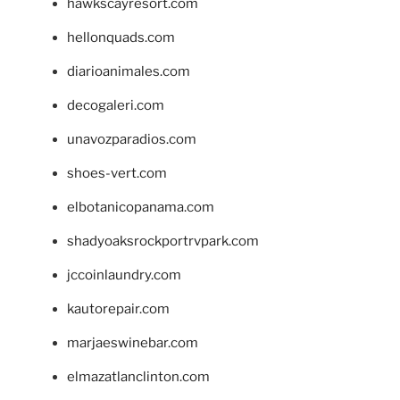
hawkscayresort.com
hellonquads.com
diarioanimales.com
decogaleri.com
unavozparadios.com
shoes-vert.com
elbotanicopanama.com
shadyoaksrockportrvpark.com
jccoinlaundry.com
kautorepair.com
marjaeswinebar.com
elmazatlanclinton.com