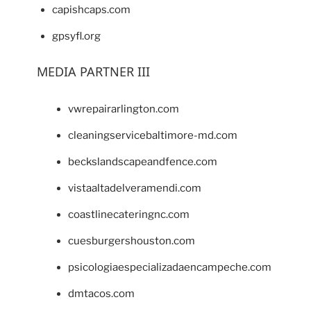
capishcaps.com
gpsyfl.org
MEDIA PARTNER III
vwrepairarlington.com
cleaningservicebaltimore-md.com
beckslandscapeandfence.com
vistaaltadelveramendi.com
coastlinecateringnc.com
cuesburgershouston.com
psicologiaespecializadaencampeche.com
dmtacos.com