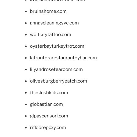
bruinshome.com
annascleaningsvc.com
wolfcitytattoo.com
oysterbayturkeytrot.com
lafronterarestauranteybar.com
lilyandrosetearoom.com
olivesburgberrypatch.com
theslushkids.com
giobastian.com
glpascensori.com
rifloorepoxy.com