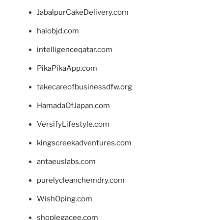
JabalpurCakeDelivery.com
halobjd.com
intelligenceqatar.com
PikaPikaApp.com
takecareofbusinessdfw.org
HamadaOfJapan.com
VersifyLifestyle.com
kingscreekadventures.com
antaeuslabs.com
purelycleanchemdry.com
WishOping.com
shoplegacee.com