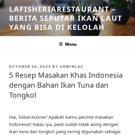
Skip
LAFISHERIARESTAURANT –
to
BERITA SEPUTAR IKAN LAUT
content
YANG BISA DI KELOLAH
Menu
POSTED
OCTOBER 22, 2024
BY
ADMINLAC
ON
5 Resep Masakan Khas Indonesia
dengan Bahan Ikan Tuna dan
Tongkol
Hai, Sobat Kuliner! Apakah kamu pecinta masakan
Indonesia? Kalau iya, pasti sudah tidak asing dengan
ikan tuna dan tongkol yang sering digunakan sebagai