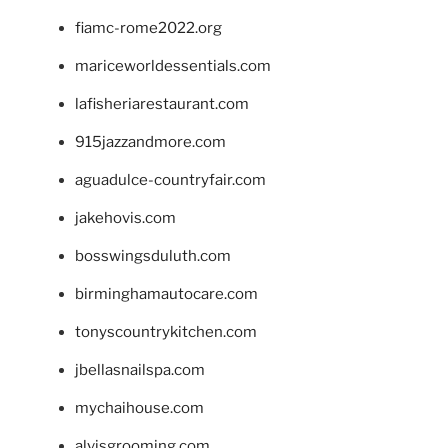
fiamc-rome2022.org
mariceworldessentials.com
lafisheriarestaurant.com
915jazzandmore.com
aguadulce-countryfair.com
jakehovis.com
bosswingsduluth.com
birminghamautocare.com
tonyscountrykitchen.com
jbellasnailspa.com
mychaihouse.com
alvisgrooming.com