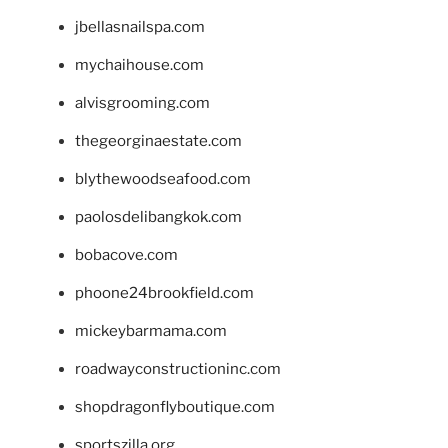
jbellasnailspa.com
mychaihouse.com
alvisgrooming.com
thegeorginaestate.com
blythewoodseafood.com
paolosdelibangkok.com
bobacove.com
phoone24brookfield.com
mickeybarmama.com
roadwayconstructioninc.com
shopdragonflyboutique.com
sportszilla.org