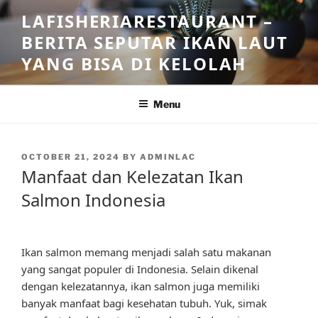
Skip
LAFISHERIARESTAURANT –
to
BERITA SEPUTAR IKAN LAUT
content
YANG BISA DI KELOLAH
Menu
POSTED
OCTOBER 21, 2024
BY
ADMINLAC
ON
Manfaat dan Kelezatan Ikan
Salmon Indonesia
Ikan salmon memang menjadi salah satu makanan
yang sangat populer di Indonesia. Selain dikenal
dengan kelezatannya, ikan salmon juga memiliki
banyak manfaat bagi kesehatan tubuh. Yuk, simak