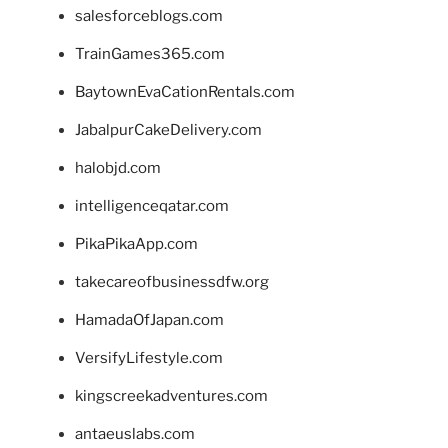
salesforceblogs.com
TrainGames365.com
BaytownEvaCationRentals.com
JabalpurCakeDelivery.com
halobjd.com
intelligenceqatar.com
PikaPikaApp.com
takecareofbusinessdfw.org
HamadaOfJapan.com
VersifyLifestyle.com
kingscreekadventures.com
antaeuslabs.com