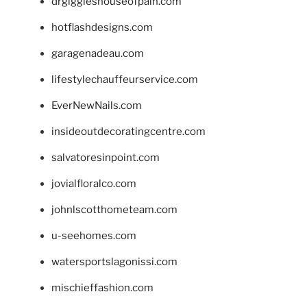
drgiggleshouseofpain.com
hotflashdesigns.com
garagenadeau.com
lifestylechauffeurservice.com
EverNewNails.com
insideoutdecoratingcentre.com
salvatoresinpoint.com
jovialfloralco.com
johnlscotthometeam.com
u-seehomes.com
watersportslagonissi.com
mischieffashion.com