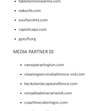
tabletennisnearme.com
oaksofa.com
soultacohtx.com
capishcaps.com
gpsyfl.org
MEDIA PARTNER III
vwrepairarlington.com
cleaningservicebaltimore-md.com
beckslandscapeandfence.com
vistaaltadelveramendi.com
coastlinecateringnc.com