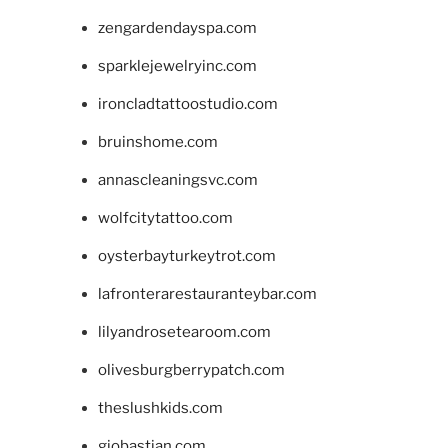
zengardendayspa.com
sparklejewelryinc.com
ironcladtattoostudio.com
bruinshome.com
annascleaningsvc.com
wolfcitytattoo.com
oysterbayturkeytrot.com
lafronterarestauranteybar.com
lilyandrosetearoom.com
olivesburgberrypatch.com
theslushkids.com
giobastian.com