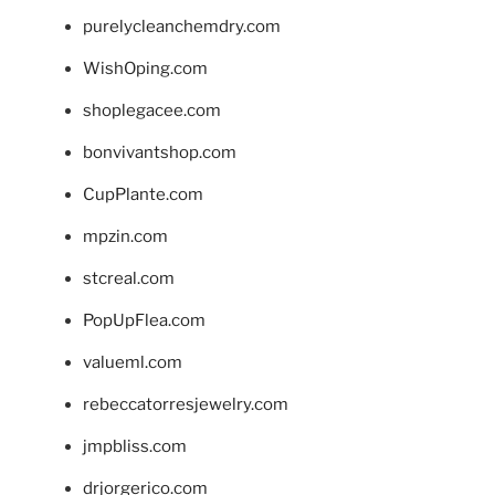
purelycleanchemdry.com
WishOping.com
shoplegacee.com
bonvivantshop.com
CupPlante.com
mpzin.com
stcreal.com
PopUpFlea.com
valueml.com
rebeccatorresjewelry.com
jmpbliss.com
drjorgerico.com