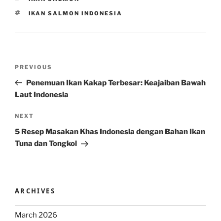
TAGS
IKAN SALMON INDONESIA
Post
Previous
PREVIOUS
navigation
Post
Penemuan Ikan Kakap Terbesar: Keajaiban Bawah
Laut Indonesia
Next
NEXT
Post
5 Resep Masakan Khas Indonesia dengan Bahan Ikan
Tuna dan Tongkol
ARCHIVES
March 2026