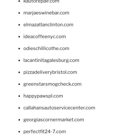
kautorepair.com
marjaeswinebar.com
elmazatlanclinton.com
ideacoffeenyc.com
odieschillicothe.com
lacantinitagalesburg.com
pizzadeliverybristol.com
greenstarsmogcheck.com
happypawspl.com
callahansautoservicecenter.com
georgiascornermarket.com
perfectfit24-7.com