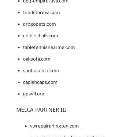
bbq-empire-usa.com
feedstoreva.com
drogopets.com
ediblechalk.com
tabletennisnearme.com
oaksofa.com
soultacohtx.com
capishcaps.com
gpsyfl.org
MEDIA PARTNER III
vwrepairarlington.com