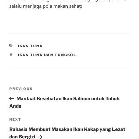
selalu menjaga pola makan sehat!
CATEGORIES
IKAN TUNA
TAGS
IKAN TUNA DAN TONGKOL
Post
Previous
PREVIOUS
navigation
Post
Manfaat Kesehatan Ikan Salmon untuk Tubuh
Anda
Next
NEXT
Post
Rahasia Membuat Masakan Ikan Kakap yang Lezat
dan Bergizi