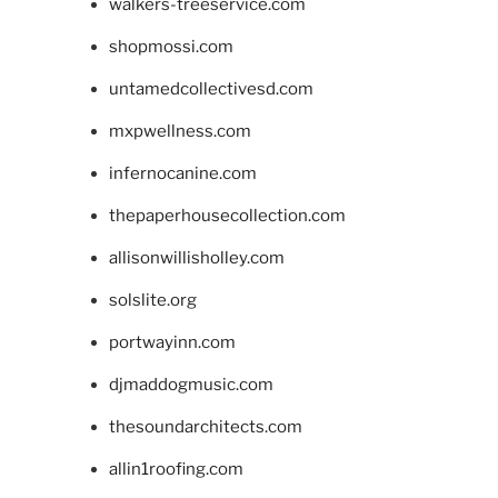
walkers-treeservice.com
shopmossi.com
untamedcollectivesd.com
mxpwellness.com
infernocanine.com
thepaperhousecollection.com
allisonwillisholley.com
solslite.org
portwayinn.com
djmaddogmusic.com
thesoundarchitects.com
allin1roofing.com