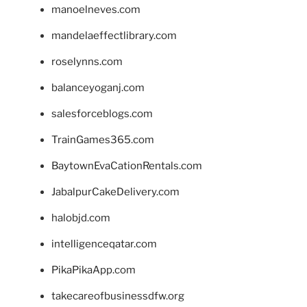
manoelneves.com
mandelaeffectlibrary.com
roselynns.com
balanceyoganj.com
salesforceblogs.com
TrainGames365.com
BaytownEvaCationRentals.com
JabalpurCakeDelivery.com
halobjd.com
intelligenceqatar.com
PikaPikaApp.com
takecareofbusinessdfw.org