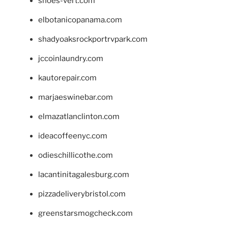
shoes-vert.com
elbotanicopanama.com
shadyoaksrockportrvpark.com
jccoinlaundry.com
kautorepair.com
marjaeswinebar.com
elmazatlanclinton.com
ideacoffeenyc.com
odieschillicothe.com
lacantinitagalesburg.com
pizzadeliverybristol.com
greenstarsmogcheck.com