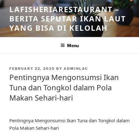
Skip
LAFISHERIARESTAURANT –
to
BERITA SEPUTAR IKAN LAUT
content
YANG BISA DI KELOLAH
Menu
POSTED
FEBRUARY 22, 2025
BY
ADMINLAC
ON
Pentingnya Mengonsumsi Ikan
Tuna dan Tongkol dalam Pola
Makan Sehari-hari
Pentingnya Mengonsumsi Ikan Tuna dan Tongkol dalam
Pola Makan Sehari-hari