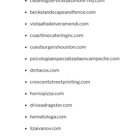
cleaningservicebaltimore-md.com
beckslandscapeandfence.com
vistaaltadelveramendi.com
coastlinecateringnc.com
cuesburgershouston.com
psicologiaespecializadaencampeche.com
dmtacos.com
crescentstreetprinting.com
hornopizza.com
driveadragster.com
hematologa.com
lizaivanov.com