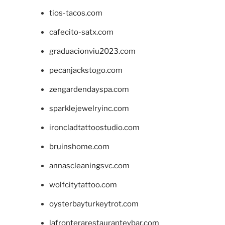
tios-tacos.com
cafecito-satx.com
graduacionviu2023.com
pecanjackstogo.com
zengardendayspa.com
sparklejewelryinc.com
ironcladtattoostudio.com
bruinshome.com
annascleaningsvc.com
wolfcitytattoo.com
oysterbayturkeytrot.com
lafronterarestauranteybar.com