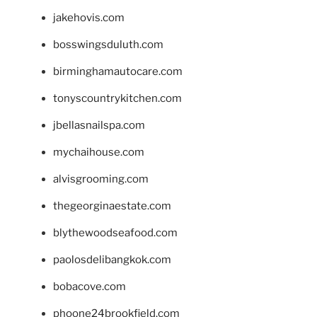
jakehovis.com
bosswingsduluth.com
birminghamautocare.com
tonyscountrykitchen.com
jbellasnailspa.com
mychaihouse.com
alvisgrooming.com
thegeorginaestate.com
blythewoodseafood.com
paolosdelibangkok.com
bobacove.com
phoone24brookfield.com