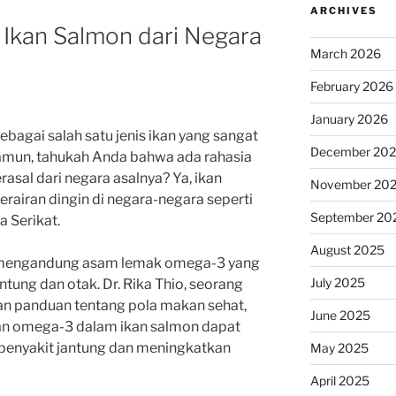
ARCHIVES
 Ikan Salmon dari Negara
March 2026
February 2026
January 2026
bagai salah satu jenis ikan yang sangat
December 20
Namun, tahukah Anda bahwa ada rahasia
asal dari negara asalnya? Ya, ikan
November 20
rairan dingin di negara-negara seperti
September 20
 Serikat.
August 2025
on mengandung asam lemak omega-3 yang
July 2025
ntung dan otak. Dr. Rika Thio, seorang
kan panduan tentang pola makan sehat,
June 2025
n omega-3 dalam ikan salmon dapat
penyakit jantung dan meningkatkan
May 2025
April 2025