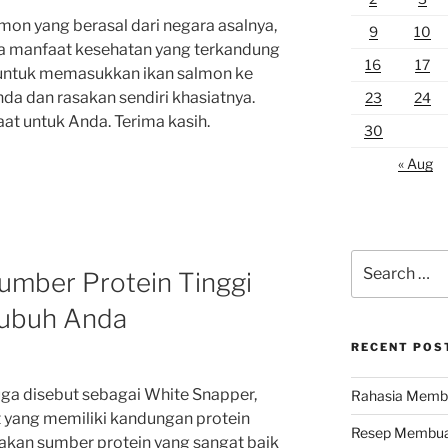
on yang berasal dari negara asalnya,
9
10
 manfaat kesehatan yang terkandung
16
17
u untuk memasukkan ikan salmon ke
a dan rasakan sendiri khasiatnya.
23
24
at untuk Anda. Terima kasih.
30
« Aug
Search
Sumber Protein Tinggi
for:
Tubuh Anda
RECENT POS
juga disebut sebagai White Snapper,
Rahasia Membu
ut yang memiliki kandungan protein
Resep Membuat
pakan sumber protein yang sangat baik