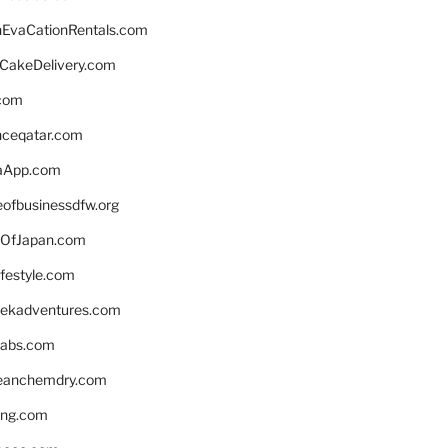
EvaCationRentals.com
rCakeDelivery.com
.com
enceqatar.com
aApp.com
eofbusinessdfw.org
OfJapan.com
ifestyle.com
eekadventures.com
labs.com
leanchemdry.com
ing.com