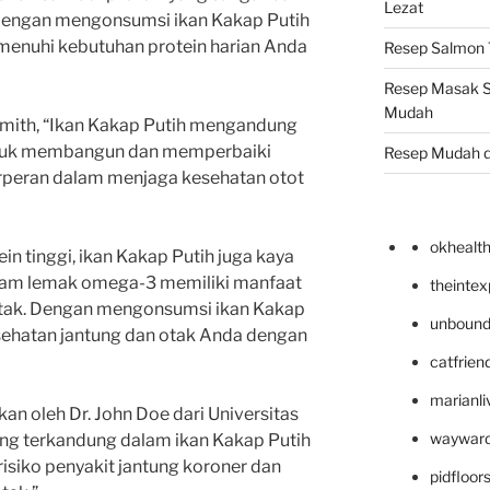
Lezat
Dengan mengonsumsi ikan Kakap Putih
menuhi kebutuhan protein harian Anda
Resep Salmon T
Resep Masak S
Mudah
 Smith, “Ikan Kakap Putih mengandung
untuk membangun dan memperbaiki
Resep Mudah 
berperan dalam menjaga kesehatan otot
okhealt
n tinggi, ikan Kakap Putih juga kaya
am lemak omega-3 memiliki manfaat
theinte
otak. Dengan mengonsumsi ikan Kakap
unbound
sehatan jantung dan otak Anda dengan
catfrien
marianli
kan oleh Dr. John Doe dari Universitas
wayward
g terkandung dalam ikan Kakap Putih
siko penyakit jantung koroner dan
pidfloo