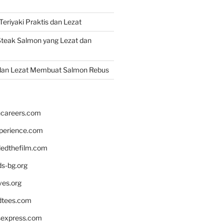
eriyaki Praktis dan Lezat
teak Salmon yang Lezat dan
dan Lezat Membuat Salmon Rebus
hcareers.com
xperience.com
edthefilm.com
ds-bg.org
ves.org
tees.com
rsexpress.com