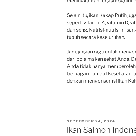
meningkatkan fungsi kognitif o
Selain itu, ikan Kakap Putih j
seperti vitamin A, vitamin D, v
dan seng. Nutrisi-nutrisi ini 
tubuh secara keseluruhan.
Jadi, jangan ragu untuk mengo
dari pola makan sehat Anda. 
Anda tidak hanya memperoleh s
berbagai manfaat kesehatan la
dengan mengonsumsi ikan Kaka
POSTED
SEPTEMBER 24, 2024
ON
Ikan Salmon Indone