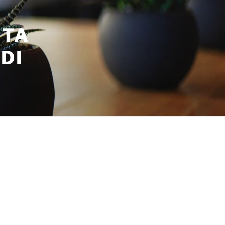
ITA
DI