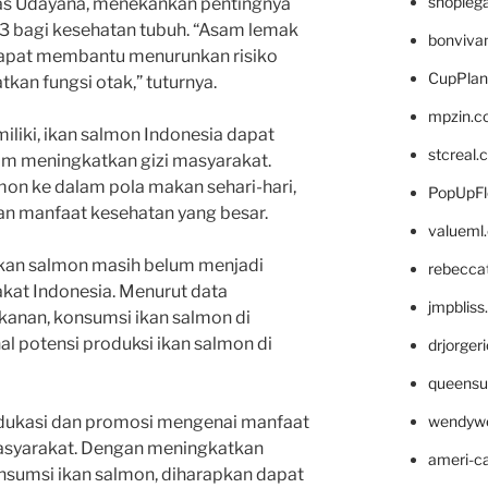
shopleg
tas Udayana, menekankan pentingnya
 bagi kesehatan tubuh. “Asam lemak
bonviva
apat membantu menurunkan risiko
CupPlan
kan fungsi otak,” tuturnya.
mpzin.c
miliki, ikan salmon Indonesia dapat
stcreal.
m meningkatkan gizi masyarakat.
n ke dalam pola makan sehari-hari,
PopUpFl
n manfaat kesehatan yang besar.
valueml
kan salmon masih belum menjadi
rebecca
kat Indonesia. Menurut data
jmpblis
kanan, konsumsi ikan salmon di
l potensi produksi ikan salmon di
drjorger
queensu
wendyw
 edukasi dan promosi mengenai manfaat
asyarakat. Dengan meningkatkan
ameri-
nsumsi ikan salmon, diharapkan dapat