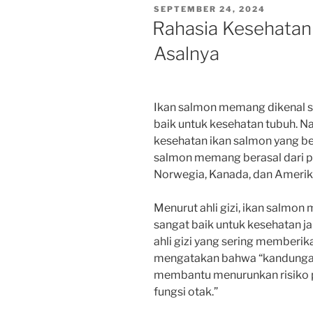
POSTED
SEPTEMBER 24, 2024
ON
Rahasia Kesehatan
Asalnya
Ikan salmon memang dikenal se
baik untuk kesehatan tubuh. 
kesehatan ikan salmon yang ber
salmon memang berasal dari pe
Norwegia, Kanada, dan Amerika
Menurut ahli gizi, ikan salm
sangat baik untuk kesehatan ja
ahli gizi yang sering memberi
mengatakan bahwa “kandunga
membantu menurunkan risiko 
fungsi otak.”