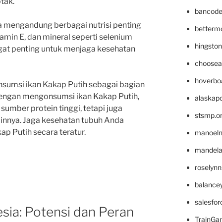
tak.”
bancode
uga mengandung berbagai nutrisi penting
betterm
itamin E, dan mineral seperti selenium
hingsto
sangat penting untuk menjaga kesehatan
choosea
hoverbo
nsumsi ikan Kakap Putih sebagai bagian
Dengan mengonsumsi ikan Kakap Putih,
alaskapo
umber protein tinggi, tetapi juga
stsmp.o
innya. Jaga kesehatan tubuh Anda
p Putih secara teratur.
manoel
mandelae
roselyn
balance
salesfo
sia: Potensi dan Peran
TrainG