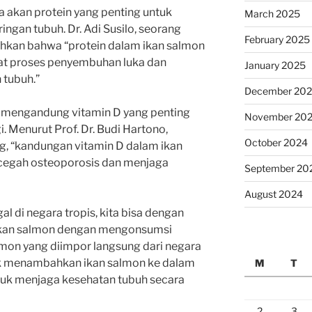
ya akan protein yang penting untuk
March 2025
ngan tubuh. Dr. Adi Susilo, seorang
February 2025
ahkan bahwa “protein dalam ikan salmon
 proses penyembuhan luka dan
January 2025
tubuh.”
December 20
ga mengandung vitamin D yang penting
November 20
. Menurut Prof. Dr. Budi Hartono,
October 2024
g, “kandungan vitamin D dalam ikan
egah osteoporosis dan menjaga
September 20
August 2024
l di negara tropis, kita bisa dengan
ikan salmon dengan mengonsumsi
mon yang diimpor langsung dari negara
tuk menambahkan ikan salmon ke dalam
M
T
uk menjaga kesehatan tubuh secara
2
3