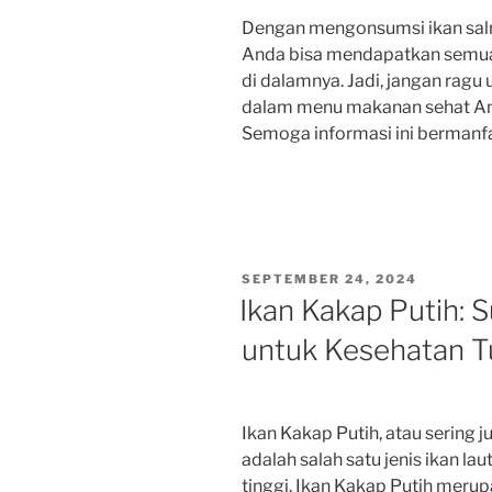
Dengan mengonsumsi ikan salm
Anda bisa mendapatkan semua
di dalamnya. Jadi, jangan rag
dalam menu makanan sehat And
Semoga informasi ini bermanfa
POSTED
SEPTEMBER 24, 2024
ON
Ikan Kakap Putih: 
untuk Kesehatan 
Ikan Kakap Putih, atau sering 
adalah salah satu jenis ikan la
tinggi. Ikan Kakap Putih meru