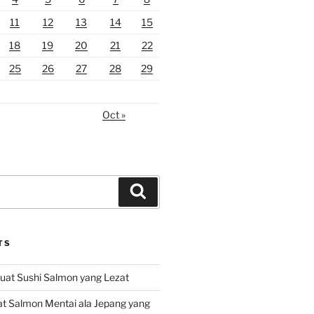
11
12
13
14
15
18
19
20
21
22
25
26
27
28
29
Oct »
Search
TS
at Sushi Salmon yang Lezat
 Salmon Mentai ala Jepang yang