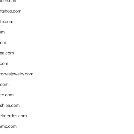
acee.com
ntshop.com
te.com
om
com
ea.com
.com
torresjewelry.com
s.com
ico.com
shipa.com
eimerdds.com
camp.com