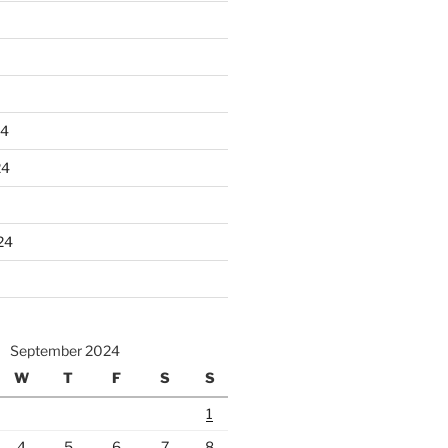
24
24
24
September 2024
W
T
F
S
S
1
4
5
6
7
8