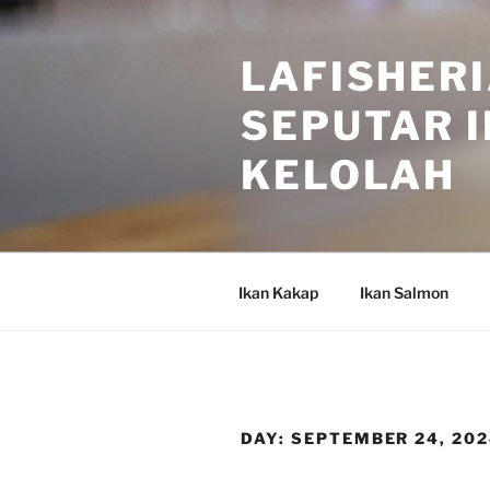
Skip
to
LAFISHERI
content
SEPUTAR I
KELOLAH
Ikan Kakap
Ikan Salmon
DAY:
SEPTEMBER 24, 20