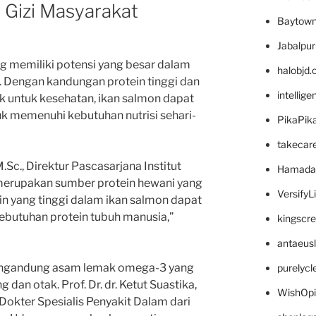
 Gizi Masyarakat
Baytown
Jabalpu
 memiliki potensi yang besar dalam
halobjd
 Dengan kandungan protein tinggi dan
intellig
 untuk kesehatan, ikan salmon dapat
uk memenuhi kebutuhan nutrisi sehari-
PikaPik
takecar
 M.Sc., Direktur Pascasarjana Institut
Hamada
 merupakan sumber protein hewani yang
VersifyL
in yang tinggi dalam ikan salmon dapat
utuhan protein tubuh manusia,”
kingscr
antaeus
 mengandung asam lemak omega-3 yang
purelyc
 dan otak. Prof. Dr. dr. Ketut Suastika,
WishOp
okter Spesialis Penyakit Dalam dari