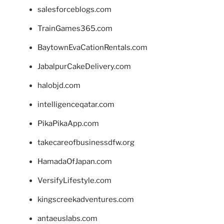
salesforceblogs.com
TrainGames365.com
BaytownEvaCationRentals.com
JabalpurCakeDelivery.com
halobjd.com
intelligenceqatar.com
PikaPikaApp.com
takecareofbusinessdfw.org
HamadaOfJapan.com
VersifyLifestyle.com
kingscreekadventures.com
antaeuslabs.com