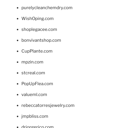
purelycleanchemdry.com
WishOping.com
shoplegacee.com
bonvivantshop.com
CupPlante.com
mpzin.com
stcreal.com
PopUpFlea.com
valueml.com
rebeccatorresjewelry.com
jmpbliss.com
drjorgerico.com