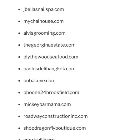
jbellasnailspa.com
mychaihouse.com
alvisgrooming.com
thegeorginaestate.com
blythewoodseafood.com
paolosdelibangkok.com
bobacove.com
phoone24brookfield.com
mickeybarmama.com
roadwayconstructioninc.com
shopdragonflyboutique.com
sportszilla.org