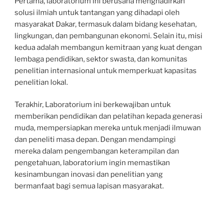
Pertama, laboratorium ini berusaha menghadirkan
solusi ilmiah untuk tantangan yang dihadapi oleh
masyarakat Dakar, termasuk dalam bidang kesehatan,
lingkungan, dan pembangunan ekonomi. Selain itu, misi
kedua adalah membangun kemitraan yang kuat dengan
lembaga pendidikan, sektor swasta, dan komunitas
penelitian internasional untuk memperkuat kapasitas
penelitian lokal.
Terakhir, Laboratorium ini berkewajiban untuk
memberikan pendidikan dan pelatihan kepada generasi
muda, mempersiapkan mereka untuk menjadi ilmuwan
dan peneliti masa depan. Dengan mendampingi
mereka dalam pengembangan keterampilan dan
pengetahuan, laboratorium ingin memastikan
kesinambungan inovasi dan penelitian yang
bermanfaat bagi semua lapisan masyarakat.