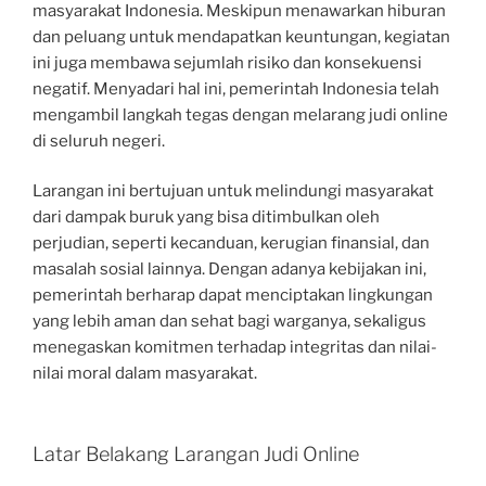
masyarakat Indonesia. Meskipun menawarkan hiburan
dan peluang untuk mendapatkan keuntungan, kegiatan
ini juga membawa sejumlah risiko dan konsekuensi
negatif. Menyadari hal ini, pemerintah Indonesia telah
mengambil langkah tegas dengan melarang judi online
di seluruh negeri.
Larangan ini bertujuan untuk melindungi masyarakat
dari dampak buruk yang bisa ditimbulkan oleh
perjudian, seperti kecanduan, kerugian finansial, dan
masalah sosial lainnya. Dengan adanya kebijakan ini,
pemerintah berharap dapat menciptakan lingkungan
yang lebih aman dan sehat bagi warganya, sekaligus
menegaskan komitmen terhadap integritas dan nilai-
nilai moral dalam masyarakat.
Latar Belakang Larangan Judi Online