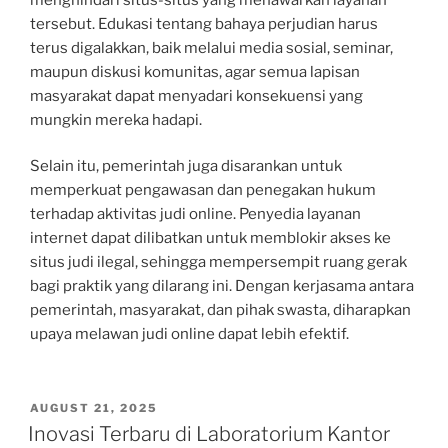
tersebut. Edukasi tentang bahaya perjudian harus
terus digalakkan, baik melalui media sosial, seminar,
maupun diskusi komunitas, agar semua lapisan
masyarakat dapat menyadari konsekuensi yang
mungkin mereka hadapi.
Selain itu, pemerintah juga disarankan untuk
memperkuat pengawasan dan penegakan hukum
terhadap aktivitas judi online. Penyedia layanan
internet dapat dilibatkan untuk memblokir akses ke
situs judi ilegal, sehingga mempersempit ruang gerak
bagi praktik yang dilarang ini. Dengan kerjasama antara
pemerintah, masyarakat, dan pihak swasta, diharapkan
upaya melawan judi online dapat lebih efektif.
POSTED
AUGUST 21, 2025
ON
Inovasi Terbaru di Laboratorium Kantor