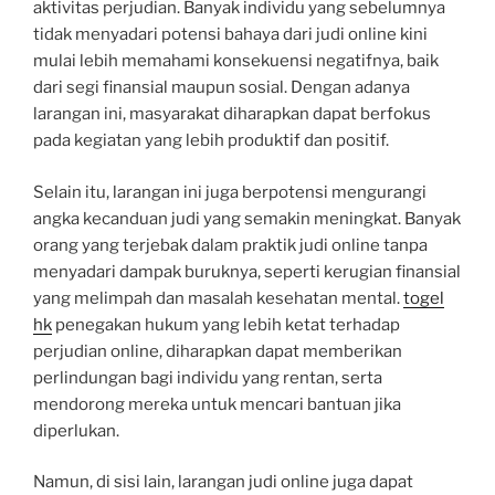
aktivitas perjudian. Banyak individu yang sebelumnya
tidak menyadari potensi bahaya dari judi online kini
mulai lebih memahami konsekuensi negatifnya, baik
dari segi finansial maupun sosial. Dengan adanya
larangan ini, masyarakat diharapkan dapat berfokus
pada kegiatan yang lebih produktif dan positif.
Selain itu, larangan ini juga berpotensi mengurangi
angka kecanduan judi yang semakin meningkat. Banyak
orang yang terjebak dalam praktik judi online tanpa
menyadari dampak buruknya, seperti kerugian finansial
yang melimpah dan masalah kesehatan mental.
togel
hk
penegakan hukum yang lebih ketat terhadap
perjudian online, diharapkan dapat memberikan
perlindungan bagi individu yang rentan, serta
mendorong mereka untuk mencari bantuan jika
diperlukan.
Namun, di sisi lain, larangan judi online juga dapat