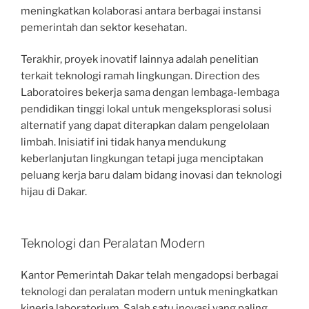
meningkatkan kolaborasi antara berbagai instansi
pemerintah dan sektor kesehatan.
Terakhir, proyek inovatif lainnya adalah penelitian
terkait teknologi ramah lingkungan. Direction des
Laboratoires bekerja sama dengan lembaga-lembaga
pendidikan tinggi lokal untuk mengeksplorasi solusi
alternatif yang dapat diterapkan dalam pengelolaan
limbah. Inisiatif ini tidak hanya mendukung
keberlanjutan lingkungan tetapi juga menciptakan
peluang kerja baru dalam bidang inovasi dan teknologi
hijau di Dakar.
Teknologi dan Peralatan Modern
Kantor Pemerintah Dakar telah mengadopsi berbagai
teknologi dan peralatan modern untuk meningkatkan
kinerja laboratorium. Salah satu inovasi yang paling