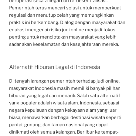
beroperasi secara ilegal dan terdesentralisasi.
Pemerintah terus mencari solusi untuk memperkuat
regulasi dan menutup celah yang memungkinkan
praktik ini berkembang. Dialog dengan masyarakat dan
edukasi mengenai risiko judi online menjadi fokus
penting untuk menciptakan masyarakat yang lebih
sadar akan keselamatan dan kesejahteraan mereka.
Alternatif Hiburan Legal di Indonesia
Di tengah larangan pemerintah terhadap judi online,
masyarakat Indonesia masih memiliki banyak pilihan
hiburan yang legal dan menarik. Salah satu alternatif
yang populer adalah wisata alam. Indonesia, sebagai
negara kepulauan dengan kekayaan alam yang luar
biasa, menawarkan berbagai destinasi wisata seperti
pantai, gunung, dan taman nasional yang dapat
dinikmati oleh semua kalangan. Berlibur ke tempat-