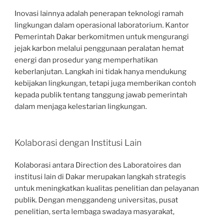
Inovasi lainnya adalah penerapan teknologi ramah
lingkungan dalam operasional laboratorium. Kantor
Pemerintah Dakar berkomitmen untuk mengurangi
jejak karbon melalui penggunaan peralatan hemat
energi dan prosedur yang memperhatikan
keberlanjutan. Langkah ini tidak hanya mendukung
kebijakan lingkungan, tetapi juga memberikan contoh
kepada publik tentang tanggung jawab pemerintah
dalam menjaga kelestarian lingkungan.
Kolaborasi dengan Institusi Lain
Kolaborasi antara Direction des Laboratoires dan
institusi lain di Dakar merupakan langkah strategis
untuk meningkatkan kualitas penelitian dan pelayanan
publik. Dengan menggandeng universitas, pusat
penelitian, serta lembaga swadaya masyarakat,