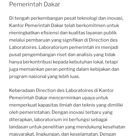
Pemerintah Dakar
Di tengah perkembangan pesat teknologi dan inovasi,
Kantor Pemerintah Dakar telah berkomitmen untuk
meningkatkan efisiensi dan kualitas layanan publik
melalui pembaruan yang signifikan di Direction des
Laboratoires. Laboratorium pemerintah ini menjadi
pusat pengembangan riset dan analisis yang tidak
hanya berkontribusi kepada kebutuhan lokal, tetapi
juga memainkan peran penting dalam kebijakan dan
program nasional yang lebih luas.
Keberadaan Direction des Laboratoires di Kantor
Pemerintah Dakar mencerminkan upaya untuk
memperkuat kapasitas ilmiah dan teknis yang dimiliki
oleh pemerintahan. Dengan inovasi terbaru yang
diterapkan, laboratorium ini berfungsi sebagai
landasan untuk penelitian yang mendukung kesehatan
masyarakat, lingkungan, dan keselamatan. Dengan