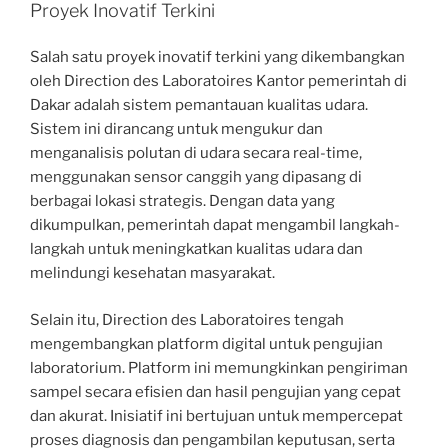
Proyek Inovatif Terkini
Salah satu proyek inovatif terkini yang dikembangkan
oleh Direction des Laboratoires Kantor pemerintah di
Dakar adalah sistem pemantauan kualitas udara.
Sistem ini dirancang untuk mengukur dan
menganalisis polutan di udara secara real-time,
menggunakan sensor canggih yang dipasang di
berbagai lokasi strategis. Dengan data yang
dikumpulkan, pemerintah dapat mengambil langkah-
langkah untuk meningkatkan kualitas udara dan
melindungi kesehatan masyarakat.
Selain itu, Direction des Laboratoires tengah
mengembangkan platform digital untuk pengujian
laboratorium. Platform ini memungkinkan pengiriman
sampel secara efisien dan hasil pengujian yang cepat
dan akurat. Inisiatif ini bertujuan untuk mempercepat
proses diagnosis dan pengambilan keputusan, serta