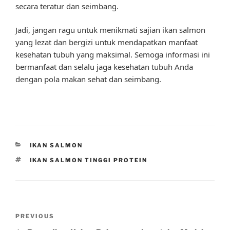
secara teratur dan seimbang.
Jadi, jangan ragu untuk menikmati sajian ikan salmon
yang lezat dan bergizi untuk mendapatkan manfaat
kesehatan tubuh yang maksimal. Semoga informasi ini
bermanfaat dan selalu jaga kesehatan tubuh Anda
dengan pola makan sehat dan seimbang.
CATEGORIES
IKAN SALMON
TAGS
IKAN SALMON TINGGI PROTEIN
Post
Previous
PREVIOUS
navigation
Post