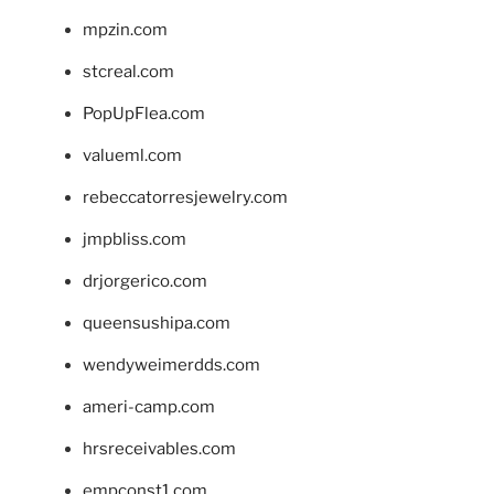
mpzin.com
stcreal.com
PopUpFlea.com
valueml.com
rebeccatorresjewelry.com
jmpbliss.com
drjorgerico.com
queensushipa.com
wendyweimerdds.com
ameri-camp.com
hrsreceivables.com
empconst1.com