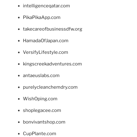
intelligenceqatar.com
PikaPikaApp.com
takecareofbusinessdfw.org
HamadaOfJapan.com
VersifyLifestyle.com
kingscreekadventures.com
antaeuslabs.com
purelycleanchemdry.com
WishOping.com
shoplegacee.com
bonvivantshop.com
CupPlante.com