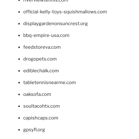
riverviewtennis.com
official-kelly-toys-squishmallows.com
displaygardenonsuncrest.org
bbq-empire-usa.com
feedstoreva.com
drogopets.com
ediblechalk.com
tabletennisnearme.com
oaksofa.com
soultacohtx.com
capishcaps.com
gpsyfl.org