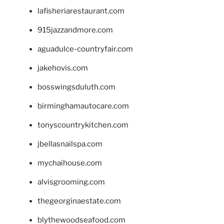
lafisheriarestaurant.com
915jazzandmore.com
aguadulce-countryfair.com
jakehovis.com
bosswingsduluth.com
birminghamautocare.com
tonyscountrykitchen.com
jbellasnailspa.com
mychaihouse.com
alvisgrooming.com
thegeorginaestate.com
blythewoodseafood.com