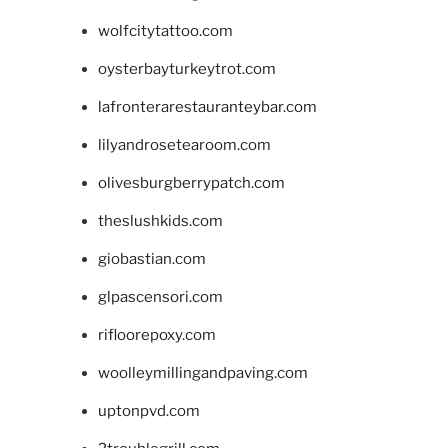
wolfcitytattoo.com
oysterbayturkeytrot.com
lafronterarestauranteybar.com
lilyandrosetearoom.com
olivesburgberrypatch.com
theslushkids.com
giobastian.com
glpascensori.com
rifloorepoxy.com
woolleymillingandpaving.com
uptonpvd.com