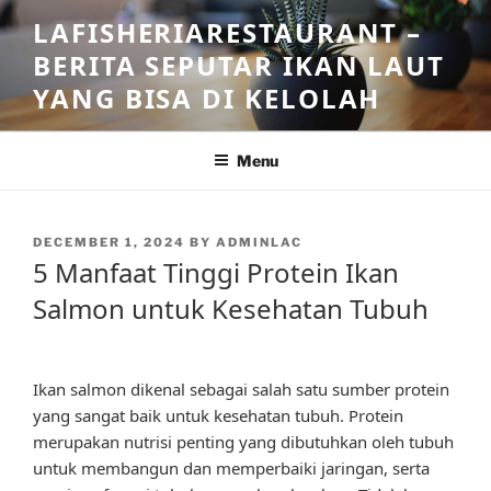
Skip
LAFISHERIARESTAURANT –
to
BERITA SEPUTAR IKAN LAUT
content
YANG BISA DI KELOLAH
Menu
POSTED
DECEMBER 1, 2024
BY
ADMINLAC
ON
5 Manfaat Tinggi Protein Ikan
Salmon untuk Kesehatan Tubuh
Ikan salmon dikenal sebagai salah satu sumber protein
yang sangat baik untuk kesehatan tubuh. Protein
merupakan nutrisi penting yang dibutuhkan oleh tubuh
untuk membangun dan memperbaiki jaringan, serta