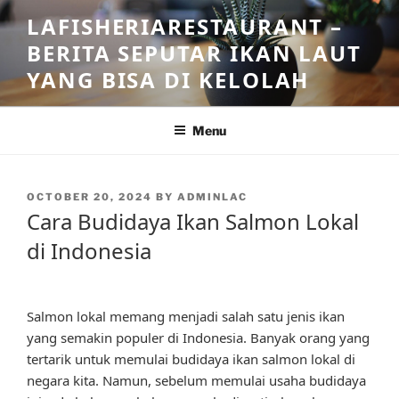
Skip
LAFISHERIARESTAURANT –
to
BERITA SEPUTAR IKAN LAUT
content
YANG BISA DI KELOLAH
Menu
POSTED
OCTOBER 20, 2024
BY
ADMINLAC
ON
Cara Budidaya Ikan Salmon Lokal
di Indonesia
Salmon lokal memang menjadi salah satu jenis ikan
yang semakin populer di Indonesia. Banyak orang yang
tertarik untuk memulai budidaya ikan salmon lokal di
negara kita. Namun, sebelum memulai usaha budidaya