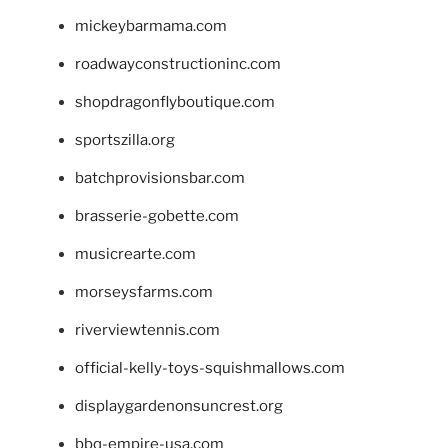
mickeybarmama.com
roadwayconstructioninc.com
shopdragonflyboutique.com
sportszilla.org
batchprovisionsbar.com
brasserie-gobette.com
musicrearte.com
morseysfarms.com
riverviewtennis.com
official-kelly-toys-squishmallows.com
displaygardenonsuncrest.org
bbq-empire-usa.com