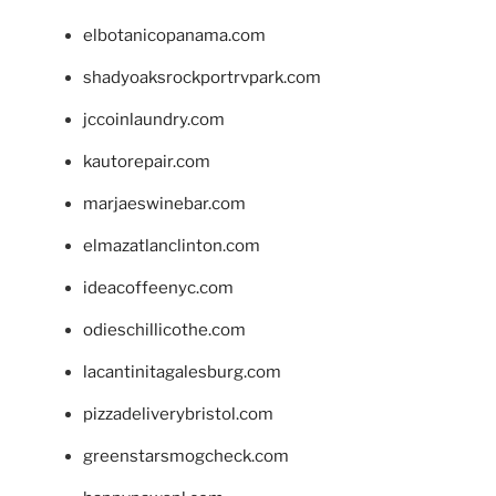
elbotanicopanama.com
shadyoaksrockportrvpark.com
jccoinlaundry.com
kautorepair.com
marjaeswinebar.com
elmazatlanclinton.com
ideacoffeenyc.com
odieschillicothe.com
lacantinitagalesburg.com
pizzadeliverybristol.com
greenstarsmogcheck.com