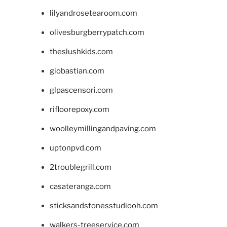
lilyandrosetearoom.com
olivesburgberrypatch.com
theslushkids.com
giobastian.com
glpascensori.com
rifloorepoxy.com
woolleymillingandpaving.com
uptonpvd.com
2troublegrill.com
casateranga.com
sticksandstonesstudiooh.com
walkers-treeservice.com