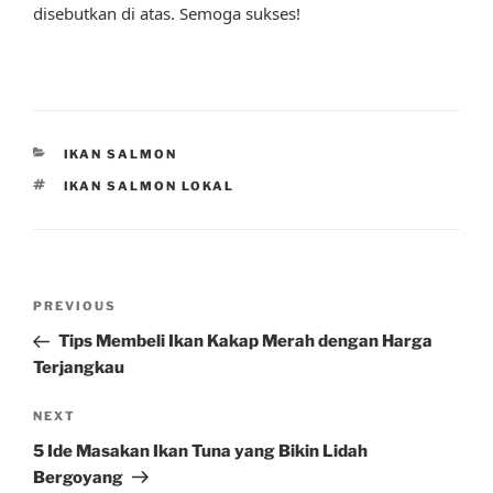
disebutkan di atas. Semoga sukses!
CATEGORIES
IKAN SALMON
TAGS
IKAN SALMON LOKAL
Post
Previous
PREVIOUS
navigation
Post
Tips Membeli Ikan Kakap Merah dengan Harga
Terjangkau
Next
NEXT
Post
5 Ide Masakan Ikan Tuna yang Bikin Lidah
Bergoyang