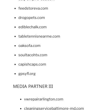
feedstoreva.com
drogopets.com
ediblechalk.com
tabletennisnearme.com
oaksofa.com
soultacohtx.com
capishcaps.com
gpsyfl.org
MEDIA PARTNER III
vwrepairarlington.com
cleaningservicebaltimore-md.com