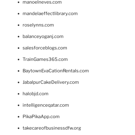
manoelneves.com
mandelaeffectlibrary.com
roselynns.com
balanceyoganj.com
salesforceblogs.com
TrainGames365.com
BaytownEvaCationRentals.com
JabalpurCakeDelivery.com
halobjd.com
intelligenceqatar.com
PikaPikaApp.com
takecareofbusinessdfw.org