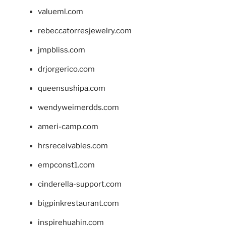
valueml.com
rebeccatorresjewelry.com
jmpbliss.com
drjorgerico.com
queensushipa.com
wendyweimerdds.com
ameri-camp.com
hrsreceivables.com
empconst1.com
cinderella-support.com
bigpinkrestaurant.com
inspirehuahin.com