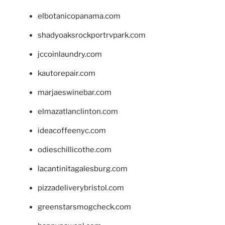
elbotanicopanama.com
shadyoaksrockportrvpark.com
jccoinlaundry.com
kautorepair.com
marjaeswinebar.com
elmazatlanclinton.com
ideacoffeenyc.com
odieschillicothe.com
lacantinitagalesburg.com
pizzadeliverybristol.com
greenstarsmogcheck.com