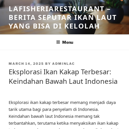
Skip
LAFISHERIARESTAURANT –
to
BERITA SEPUTAR IKAN LAUT
content
YANG BISA DI KELOLAH
Menu
POSTED
MARCH 14, 2025
BY
ADMINLAC
ON
Eksplorasi Ikan Kakap Terbesar:
Keindahan Bawah Laut Indonesia
Eksplorasi ikan kakap terbesar memang menjadi daya
tarik utama bagi para penyelam di Indonesia.
Keindahan bawah laut Indonesia memang tak
terbantahkan, terutama ketika menyaksikan ikan kakap