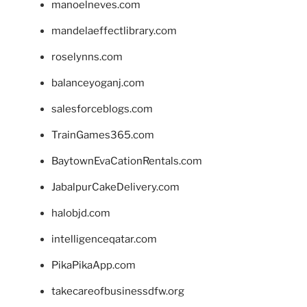
manoelneves.com
mandelaeffectlibrary.com
roselynns.com
balanceyoganj.com
salesforceblogs.com
TrainGames365.com
BaytownEvaCationRentals.com
JabalpurCakeDelivery.com
halobjd.com
intelligenceqatar.com
PikaPikaApp.com
takecareofbusinessdfw.org