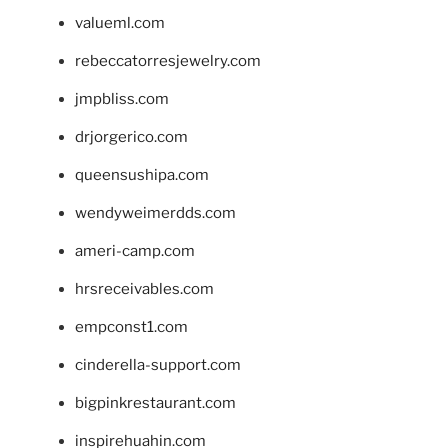
valueml.com
rebeccatorresjewelry.com
jmpbliss.com
drjorgerico.com
queensushipa.com
wendyweimerdds.com
ameri-camp.com
hrsreceivables.com
empconst1.com
cinderella-support.com
bigpinkrestaurant.com
inspirehuahin.com