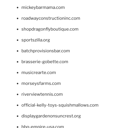
mickeybarmama.com
roadwayconstructioninc.com
shopdragonflyboutique.com
sportszilla.org
batchprovisionsbar.com
brasserie-gobette.com
musicrearte.com
morseysfarms.com
riverviewtennis.com
official-kelly-toys-squishmallows.com
displaygardenonsuncrest.org
bbq-empire-usa.com