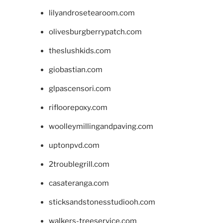
lilyandrosetearoom.com
olivesburgberrypatch.com
theslushkids.com
giobastian.com
glpascensori.com
rifloorepoxy.com
woolleymillingandpaving.com
uptonpvd.com
2troublegrill.com
casateranga.com
sticksandstonesstudiooh.com
walkers-treeservice.com