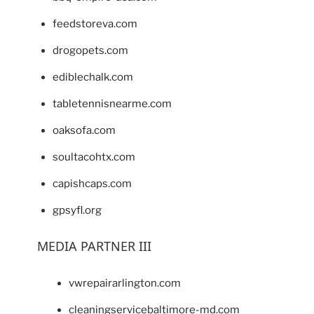
feedstoreva.com
drogopets.com
ediblechalk.com
tabletennisnearme.com
oaksofa.com
soultacohtx.com
capishcaps.com
gpsyfl.org
MEDIA PARTNER III
vwrepairarlington.com
cleaningservicebaltimore-md.com