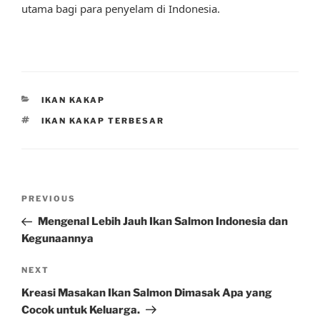
utama bagi para penyelam di Indonesia.
CATEGORIES
IKAN KAKAP
TAGS
IKAN KAKAP TERBESAR
Post
Previous
PREVIOUS
navigation
Post
Mengenal Lebih Jauh Ikan Salmon Indonesia dan
Kegunaannya
Next
NEXT
Post
Kreasi Masakan Ikan Salmon Dimasak Apa yang
Cocok untuk Keluarga.