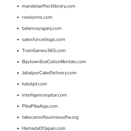
mandelaeffectlibrary.com
roselynns.com
balanceyoganj.com
salesforceblogs.com
TrainGames365.com
BaytownEvaCationRentals.com
JabalpurCakeDelivery.com
halobjd.com
intelligenceqatar.com
PikaPikaApp.com
takecareofbusinessdfw.org
HamadaOfJapan.com