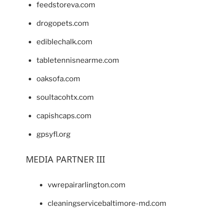
feedstoreva.com
drogopets.com
ediblechalk.com
tabletennisnearme.com
oaksofa.com
soultacohtx.com
capishcaps.com
gpsyfl.org
MEDIA PARTNER III
vwrepairarlington.com
cleaningservicebaltimore-md.com