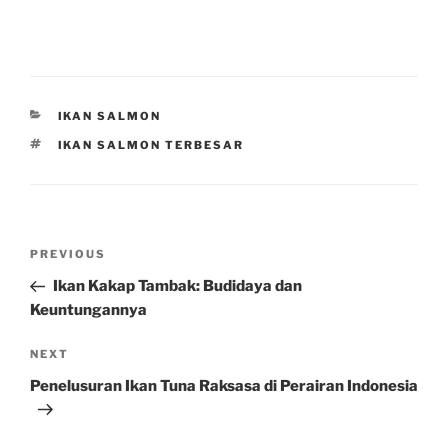
CATEGORIES
IKAN SALMON
TAGS
IKAN SALMON TERBESAR
Post
Previous
PREVIOUS
navigation
Post
Ikan Kakap Tambak: Budidaya dan
Keuntungannya
Next
NEXT
Post
Penelusuran Ikan Tuna Raksasa di Perairan Indonesia