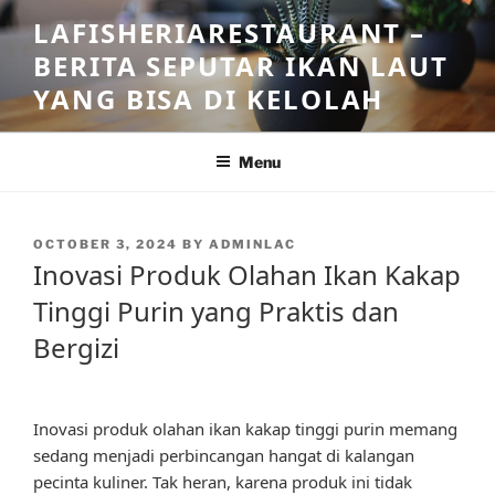
Skip
LAFISHERIARESTAURANT –
to
BERITA SEPUTAR IKAN LAUT
content
YANG BISA DI KELOLAH
Menu
POSTED
OCTOBER 3, 2024
BY
ADMINLAC
ON
Inovasi Produk Olahan Ikan Kakap
Tinggi Purin yang Praktis dan
Bergizi
Inovasi produk olahan ikan kakap tinggi purin memang
sedang menjadi perbincangan hangat di kalangan
pecinta kuliner. Tak heran, karena produk ini tidak