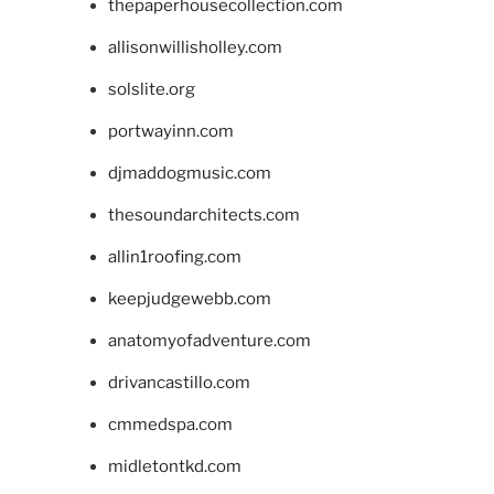
thepaperhousecollection.com
allisonwillisholley.com
solslite.org
portwayinn.com
djmaddogmusic.com
thesoundarchitects.com
allin1roofing.com
keepjudgewebb.com
anatomyofadventure.com
drivancastillo.com
cmmedspa.com
midletontkd.com