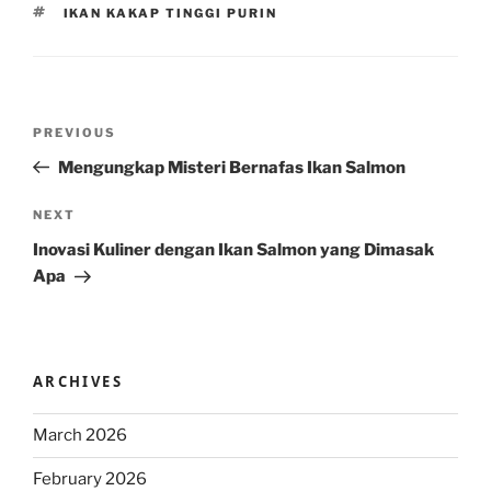
TAGS
IKAN KAKAP TINGGI PURIN
Post
Previous
PREVIOUS
navigation
Post
Mengungkap Misteri Bernafas Ikan Salmon
Next
NEXT
Post
Inovasi Kuliner dengan Ikan Salmon yang Dimasak
Apa
ARCHIVES
March 2026
February 2026