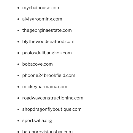
mychaihouse.com
alvisgrooming.com
thegeorginaestate.com
blythewoodseafood.com
paolosdelibangkok.com
bobacove.com
phoone24brookfield.com
mickeybarmama.com
roadwayconstructioninc.com
shopdragonflyboutique.com
sportszilla.org
batchprovisionsbar.com