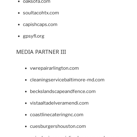
oaksofa.com
soultacohtx.com
capishcaps.com
gpsyfl.org
MEDIA PARTNER III
vwrepairarlington.com
cleaningservicebaltimore-md.com
beckslandscapeandfence.com
vistaaltadelveramendi.com
coastlinecateringnc.com
cuesburgershouston.com