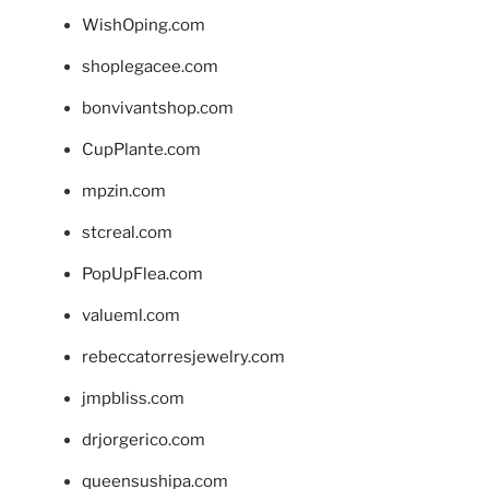
WishOping.com
shoplegacee.com
bonvivantshop.com
CupPlante.com
mpzin.com
stcreal.com
PopUpFlea.com
valueml.com
rebeccatorresjewelry.com
jmpbliss.com
drjorgerico.com
queensushipa.com