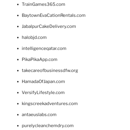
TrainGames365.com
BaytownEvaCationRentals.com
JabalpurCakeDelivery.com
halobjd.com
intelligenceqatar.com
PikaPikaApp.com
takecareofbusinessdfw.org
HamadaOfJapan.com
VersifyLifestyle.com
kingscreekadventures.com
antaeuslabs.com
purelycleanchemdry.com