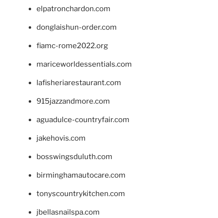
elpatronchardon.com
donglaishun-order.com
fiamc-rome2022.org
mariceworldessentials.com
lafisheriarestaurant.com
915jazzandmore.com
aguadulce-countryfair.com
jakehovis.com
bosswingsduluth.com
birminghamautocare.com
tonyscountrykitchen.com
jbellasnailspa.com