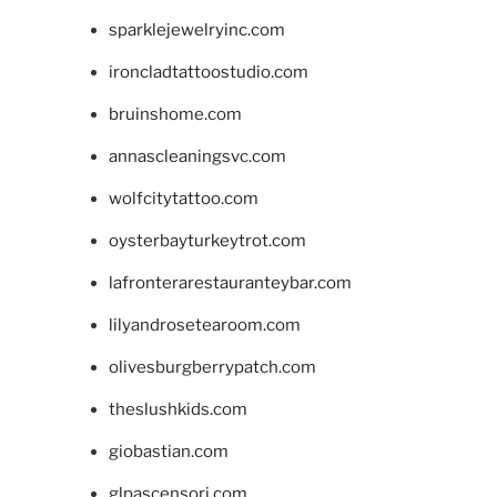
sparklejewelryinc.com
ironcladtattoostudio.com
bruinshome.com
annascleaningsvc.com
wolfcitytattoo.com
oysterbayturkeytrot.com
lafronterarestauranteybar.com
lilyandrosetearoom.com
olivesburgberrypatch.com
theslushkids.com
giobastian.com
glpascensori.com