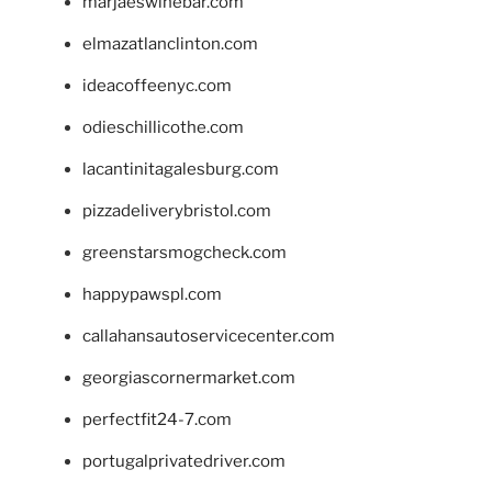
marjaeswinebar.com
elmazatlanclinton.com
ideacoffeenyc.com
odieschillicothe.com
lacantinitagalesburg.com
pizzadeliverybristol.com
greenstarsmogcheck.com
happypawspl.com
callahansautoservicecenter.com
georgiascornermarket.com
perfectfit24-7.com
portugalprivatedriver.com