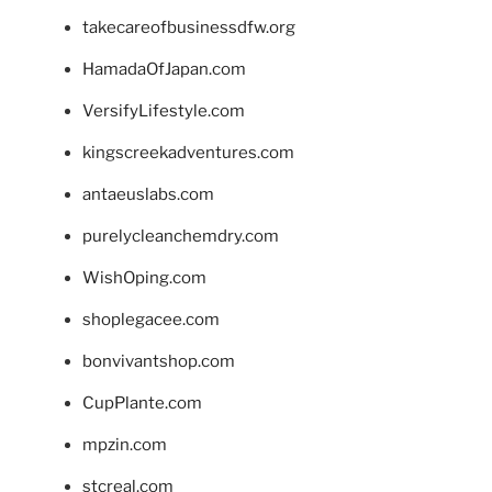
takecareofbusinessdfw.org
HamadaOfJapan.com
VersifyLifestyle.com
kingscreekadventures.com
antaeuslabs.com
purelycleanchemdry.com
WishOping.com
shoplegacee.com
bonvivantshop.com
CupPlante.com
mpzin.com
stcreal.com