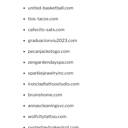
united-basketball.com
tios-tacos.com
cafecito-satx.com
graduacionviu2023.com
pecanjackstogo.com
zengardendayspa.com
sparklejewelryinc.com
ironcladtattoostudio.com
bruinshome.com
annascleaningsvc.com
wolfcitytattoo.com
oysterbayturkeytrot.com