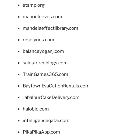
stsmp.org
manoelneves.com
mandelaeffectlibrary.com
roselynns.com
balanceyoganj.com
salesforceblogs.com
TrainGames365.com
BaytownEvaCationRentals.com
JabalpurCakeDelivery.com
halobjd.com
intelligenceqatar.com
PikaPikaApp.com