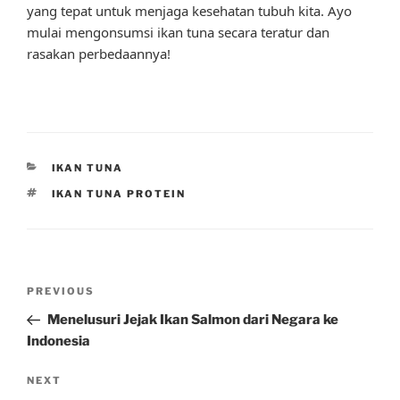
yang tepat untuk menjaga kesehatan tubuh kita. Ayo
mulai mengonsumsi ikan tuna secara teratur dan
rasakan perbedaannya!
CATEGORIES
IKAN TUNA
TAGS
IKAN TUNA PROTEIN
Post
Previous
PREVIOUS
navigation
Post
Menelusuri Jejak Ikan Salmon dari Negara ke
Indonesia
Next
NEXT