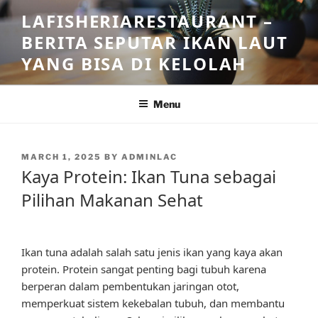
Skip
LAFISHERIARESTAURANT –
to
BERITA SEPUTAR IKAN LAUT
content
YANG BISA DI KELOLAH
Menu
POSTED
MARCH 1, 2025
BY
ADMINLAC
ON
Kaya Protein: Ikan Tuna sebagai
Pilihan Makanan Sehat
Ikan tuna adalah salah satu jenis ikan yang kaya akan
protein. Protein sangat penting bagi tubuh karena
berperan dalam pembentukan jaringan otot,
memperkuat sistem kekebalan tubuh, dan membantu