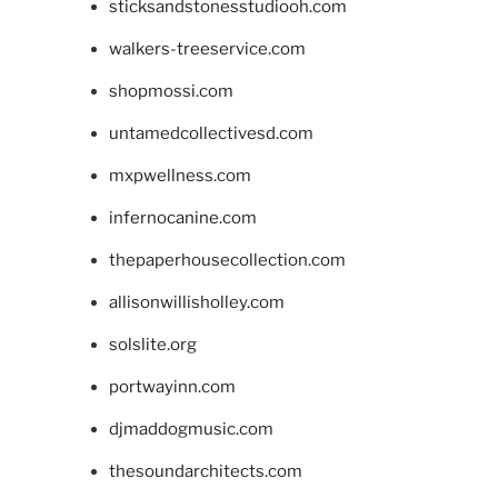
sticksandstonesstudiooh.com
walkers-treeservice.com
shopmossi.com
untamedcollectivesd.com
mxpwellness.com
infernocanine.com
thepaperhousecollection.com
allisonwillisholley.com
solslite.org
portwayinn.com
djmaddogmusic.com
thesoundarchitects.com