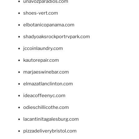
unavozparadios.com
shoes-vert.com
elbotanicopanama.com
shadyoaksrockportrvpark.com
jccoinlaundry.com
kautorepair.com
marjaeswinebar.com
elmazatlanclinton.com
ideacoffeenyc.com
odieschillicothe.com
lacantinitagalesburg.com
pizzadeliverybristol.com