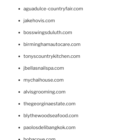
aguadulce-countryfair.com
jakehovis.com
bosswingsduluth.com
birminghamautocare.com
tonyscountrykitchen.com
jbellasnailspa.com
mychaihouse.com
alvisgrooming.com
thegeorginaestate.com
blythewoodseafood.com
paolosdelibangkok.com
bobacove.com