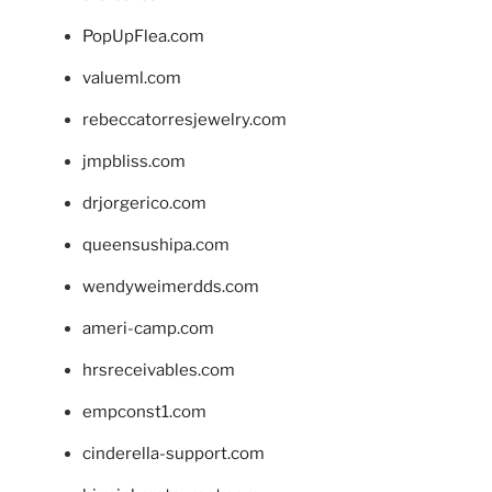
PopUpFlea.com
valueml.com
rebeccatorresjewelry.com
jmpbliss.com
drjorgerico.com
queensushipa.com
wendyweimerdds.com
ameri-camp.com
hrsreceivables.com
empconst1.com
cinderella-support.com