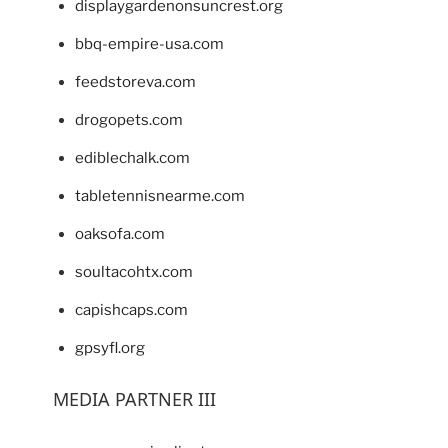
displaygardenonsuncrest.org
bbq-empire-usa.com
feedstoreva.com
drogopets.com
ediblechalk.com
tabletennisnearme.com
oaksofa.com
soultacohtx.com
capishcaps.com
gpsyfl.org
MEDIA PARTNER III