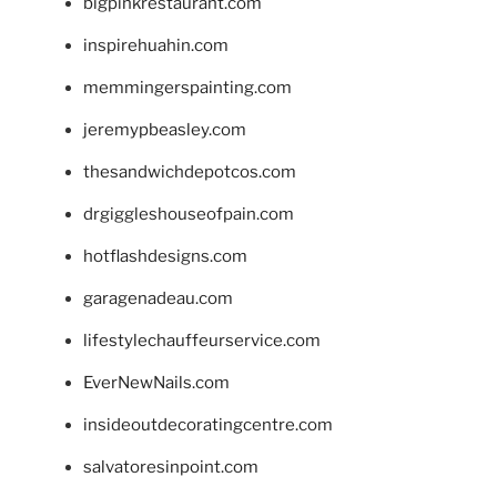
bigpinkrestaurant.com
inspirehuahin.com
memmingerspainting.com
jeremypbeasley.com
thesandwichdepotcos.com
drgiggleshouseofpain.com
hotflashdesigns.com
garagenadeau.com
lifestylechauffeurservice.com
EverNewNails.com
insideoutdecoratingcentre.com
salvatoresinpoint.com