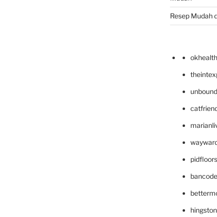
Resep Mudah 
okhealt
theinte
unbound
catfrien
marianli
wayward
pidfloo
bancode
betterm
hingsto