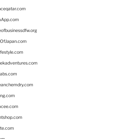
enceqatar.com
aApp.com
eofbusinessdfw.org
OfJapan.com
ifestyle.com
eekadventures.com
labs.com
leanchemdry.com
ing.com
acee.com
ntshop.com
te.com
om