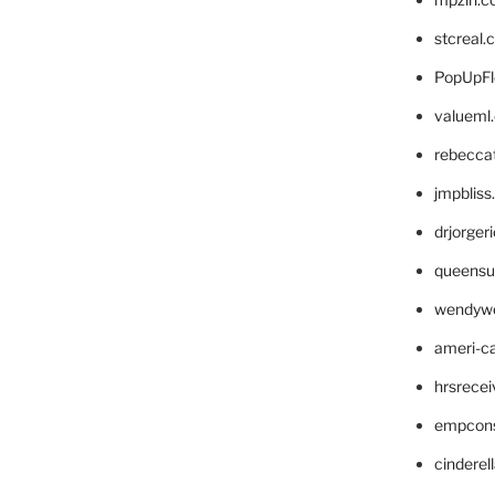
stcreal.
PopUpFl
valueml
rebecca
jmpblis
drjorger
queensu
wendyw
ameri-
hrsrece
empcon
cinderel