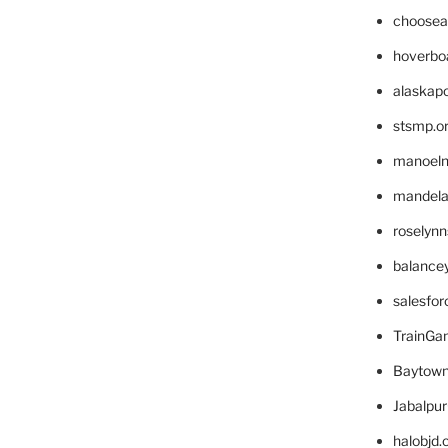
choosea
hoverbo
alaskapo
stsmp.o
manoel
mandelae
roselyn
balance
salesfo
TrainG
Baytown
Jabalpu
halobjd