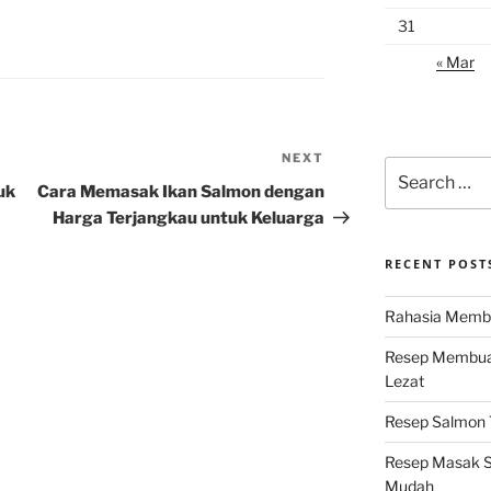
31
« Mar
NEXT
Next
Search
Post
for:
uk
Cara Memasak Ikan Salmon dengan
Harga Terjangkau untuk Keluarga
RECENT POST
Rahasia Membu
Resep Membuat
Lezat
Resep Salmon T
Resep Masak S
Mudah