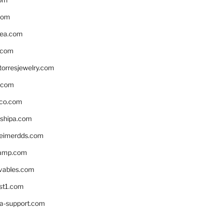
com
ea.com
.com
torresjewelry.com
s.com
ico.com
shipa.com
eimerdds.com
camp.com
ivables.com
st1.com
la-support.com