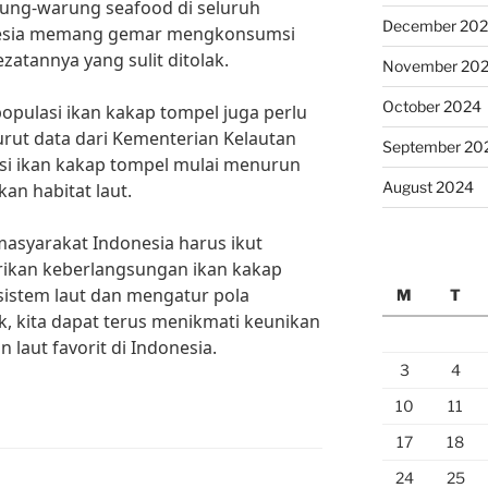
ng-warung seafood di seluruh
December 20
nesia memang gemar mengkonsumsi
zatannya yang sulit ditolak.
November 20
October 2024
opulasi ikan kakap tompel juga perlu
urut data dari Kementerian Kelautan
September 20
si ikan kakap tompel mulai menurun
August 2024
an habitat laut.
 masyarakat Indonesia harus ikut
rikan keberlangsungan ikan kakap
istem laut dan mengatur pola
M
T
k, kita dapat terus menikmati keunikan
 laut favorit di Indonesia.
3
4
10
11
17
18
24
25