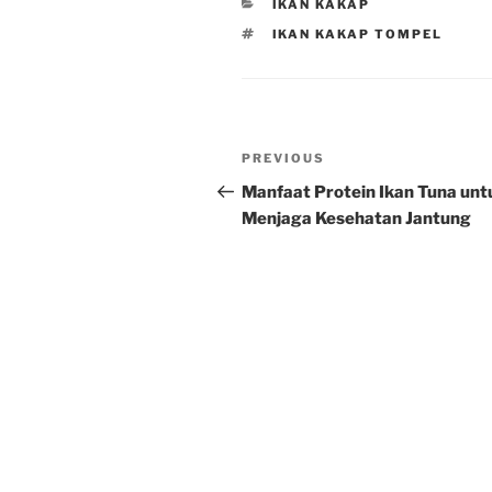
CATEGORIES
IKAN KAKAP
TAGS
IKAN KAKAP TOMPEL
Post
Previous
PREVIOUS
navigation
Post
Manfaat Protein Ikan Tuna unt
Menjaga Kesehatan Jantung