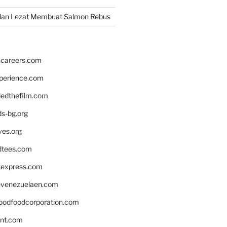
dan Lezat Membuat Salmon Rebus
hcareers.com
xperience.com
edthefilm.com
ds-bg.org
ves.org
tees.com
rsexpress.com
venezuelaen.com
oodfoodcorporation.com
nnt.com