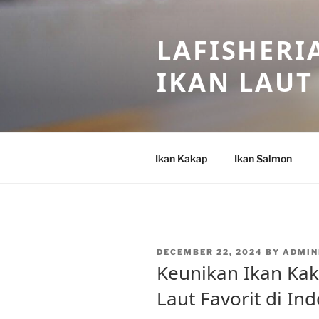
Skip
to
LAFISHERI
content
IKAN LAUT
Ikan Kakap
Ikan Salmon
POSTED
DECEMBER 22, 2024
BY
ADMIN
ON
Keunikan Ikan Kak
Laut Favorit di In