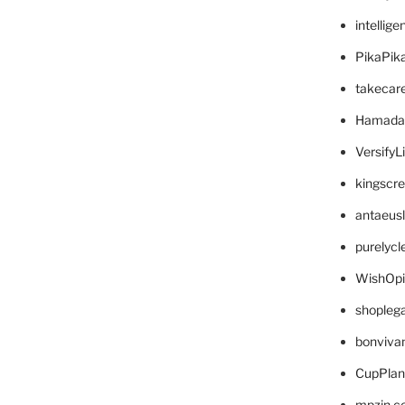
intellig
PikaPik
takecar
Hamada
VersifyL
kingscr
antaeus
purelyc
WishOp
shopleg
bonviva
CupPlan
mpzin.c