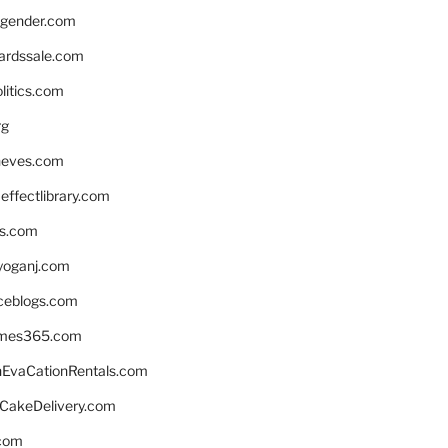
gender.com
ardssale.com
litics.com
rg
neves.com
ffectlibrary.com
ns.com
yoganj.com
rceblogs.com
ames365.com
EvaCationRentals.com
rCakeDelivery.com
.com