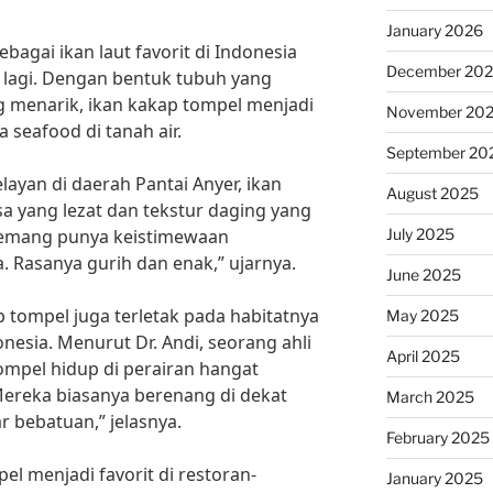
January 2026
bagai ikan laut favorit di Indonesia
December 20
 lagi. Dengan bentuk tubuh yang
menarik, ikan kakap tompel menjadi
November 20
 seafood di tanah air.
September 20
ayan di daerah Pantai Anyer, ikan
August 2025
sa yang lezat dan tekstur daging yang
July 2025
memang punya keistimewaan
a. Rasanya gurih dan enak,” ujarnya.
June 2025
ap tompel juga terletak pada habitatnya
May 2025
onesia. Menurut Dr. Andi, seorang ahli
April 2025
tompel hidup di perairan hangat
“Mereka biasanya berenang di dekat
March 2025
r bebatuan,” jelasnya.
February 2025
el menjadi favorit di restoran-
January 2025