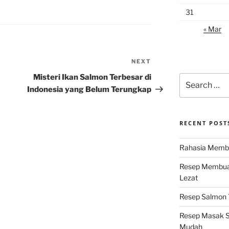
31
« Mar
NEXT
Next
Post
Misteri Ikan Salmon Terbesar di
Search
for:
Indonesia yang Belum Terungkap
RECENT POST
Rahasia Membu
Resep Membuat
Lezat
Resep Salmon T
Resep Masak S
Mudah