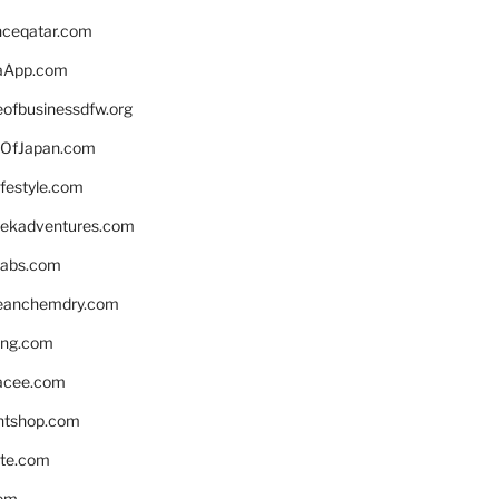
enceqatar.com
aApp.com
eofbusinessdfw.org
OfJapan.com
ifestyle.com
eekadventures.com
labs.com
leanchemdry.com
ing.com
acee.com
ntshop.com
te.com
om