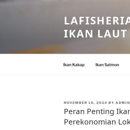
Skip
to
LAFISHERI
content
IKAN LAUT
Ikan Kakap
Ikan Salmon
POSTED
NOVEMBER 10, 2024
BY
ADMIN
ON
Peran Penting Ik
Perekonomian Lok