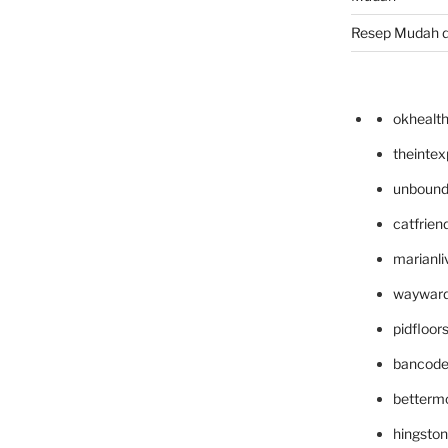
Resep Mudah 
okhealt
theinte
unbound
catfrien
marianli
wayward
pidfloo
bancode
betterm
hingsto