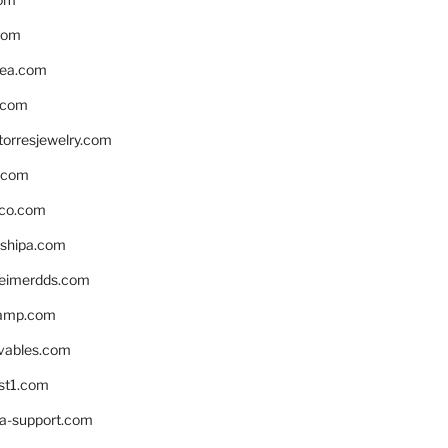
com
ea.com
.com
torresjewelry.com
s.com
ico.com
shipa.com
eimerdds.com
camp.com
ivables.com
st1.com
la-support.com