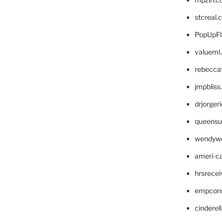
stcreal.
PopUpFl
valueml
rebecca
jmpblis
drjorger
queensu
wendyw
ameri-
hrsrece
empcon
cinderel