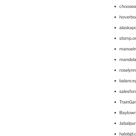
choosea
hoverbo
alaskapo
stsmp.o
manoel
mandelae
roselyn
balance
salesfo
TrainG
Baytown
Jabalpu
halobjd