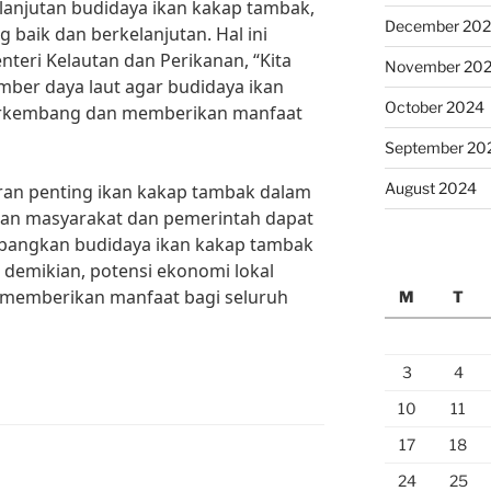
anjutan budidaya ikan kakap tambak,
December 20
 baik dan berkelanjutan. Hal ini
nteri Kelautan dan Perikanan, “Kita
November 20
mber daya laut agar budidaya ikan
October 2024
erkembang dan memberikan manfaat
September 20
August 2024
n penting ikan kakap tambak dalam
kan masyarakat dan pemerintah dapat
angkan budidaya ikan kakap tambak
 demikian, potensi ekonomi lokal
 memberikan manfaat bagi seluruh
M
T
3
4
10
11
17
18
24
25