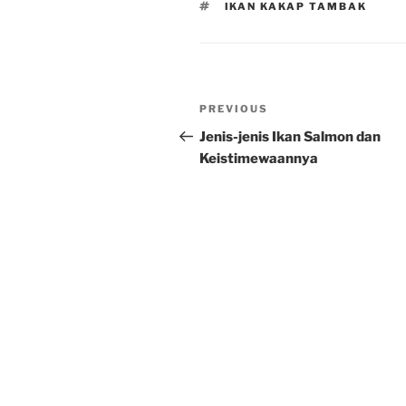
TAGS
IKAN KAKAP TAMBAK
Post
Previous
PREVIOUS
navigation
Post
Jenis-jenis Ikan Salmon dan
Keistimewaannya