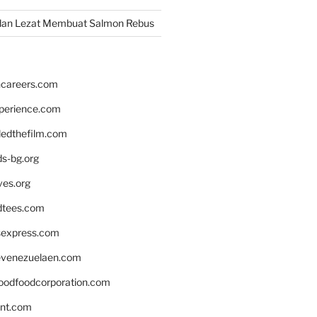
dan Lezat Membuat Salmon Rebus
hcareers.com
xperience.com
edthefilm.com
ds-bg.org
ves.org
tees.com
rsexpress.com
venezuelaen.com
oodfoodcorporation.com
nnt.com