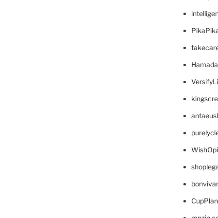
intellig
PikaPik
takecar
Hamada
VersifyL
kingscr
antaeus
purelyc
WishOp
shopleg
bonviva
CupPlan
mpzin.c