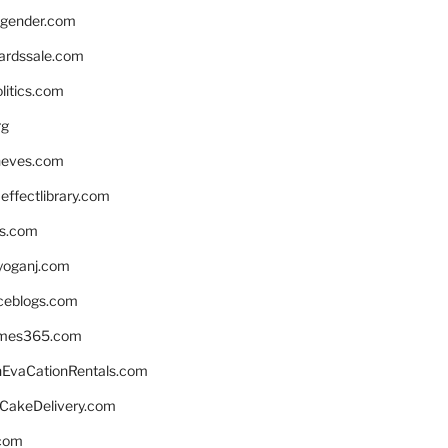
gender.com
ardssale.com
litics.com
rg
neves.com
ffectlibrary.com
ns.com
yoganj.com
rceblogs.com
ames365.com
EvaCationRentals.com
rCakeDelivery.com
.com