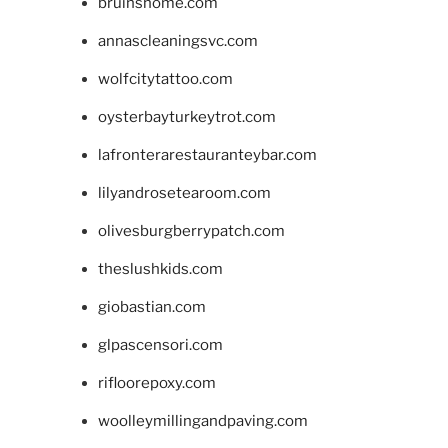
bruinshome.com
annascleaningsvc.com
wolfcitytattoo.com
oysterbayturkeytrot.com
lafronterarestauranteybar.com
lilyandrosetearoom.com
olivesburgberrypatch.com
theslushkids.com
giobastian.com
glpascensori.com
rifloorepoxy.com
woolleymillingandpaving.com