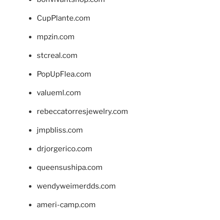
CupPlante.com
mpzin.com
stcreal.com
PopUpFlea.com
valueml.com
rebeccatorresjewelry.com
jmpbliss.com
drjorgerico.com
queensushipa.com
wendyweimerdds.com
ameri-camp.com