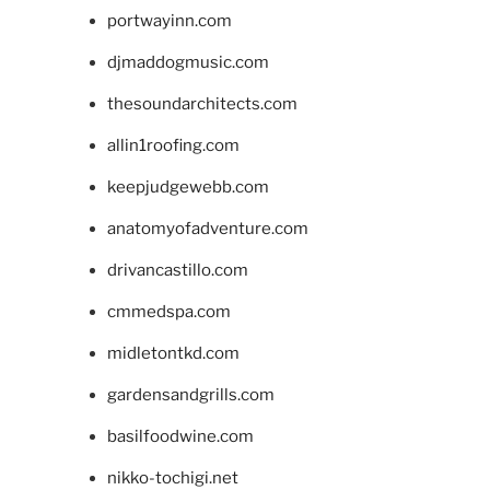
portwayinn.com
djmaddogmusic.com
thesoundarchitects.com
allin1roofing.com
keepjudgewebb.com
anatomyofadventure.com
drivancastillo.com
cmmedspa.com
midletontkd.com
gardensandgrills.com
basilfoodwine.com
nikko-tochigi.net