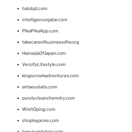
halobjd.com
intelligenceqatar.com
PikaPikaApp.com
takecareofbusinessdfw.org
HamadaOfJapan.com
VersifyLifestyle.com
kingscreekadventures.com
antaeuslabs.com
purelycleanchemdry.com
WishOping.com
shoplegacee.com
bonvivantshop.com