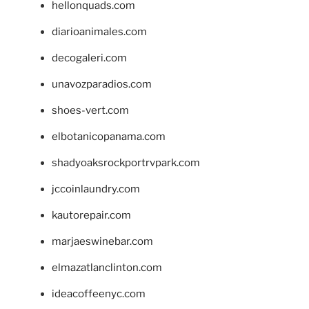
hellonquads.com
diarioanimales.com
decogaleri.com
unavozparadios.com
shoes-vert.com
elbotanicopanama.com
shadyoaksrockportrvpark.com
jccoinlaundry.com
kautorepair.com
marjaeswinebar.com
elmazatlanclinton.com
ideacoffeenyc.com