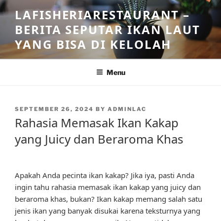
Skip
LAFISHERIARESTAURANT –
to
BERITA SEPUTAR IKAN LAUT
content
YANG BISA DI KELOLAH
Menu
POSTED
SEPTEMBER 26, 2024
BY
ADMINLAC
ON
Rahasia Memasak Ikan Kakap
yang Juicy dan Beraroma Khas
Apakah Anda pecinta ikan kakap? Jika iya, pasti Anda
ingin tahu rahasia memasak ikan kakap yang juicy dan
beraroma khas, bukan? Ikan kakap memang salah satu
jenis ikan yang banyak disukai karena teksturnya yang