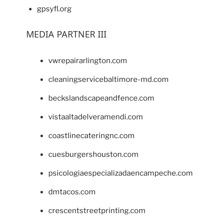
gpsyfl.org
MEDIA PARTNER III
vwrepairarlington.com
cleaningservicebaltimore-md.com
beckslandscapeandfence.com
vistaaltadelveramendi.com
coastlinecateringnc.com
cuesburgershouston.com
psicologiaespecializadaencampeche.com
dmtacos.com
crescentstreetprinting.com