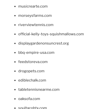
musicrearte.com
morseysfarms.com
riverviewtennis.com
official-kelly-toys-squishmallows.com
displaygardenonsuncrest.org
bbq-empire-usa.com
feedstoreva.com
drogopets.com
ediblechalk.com
tabletennisnearme.com
oaksofa.com
soultacohtx.com