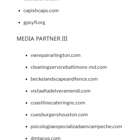
capishcaps.com
gpsyfl.org
MEDIA PARTNER III
vwrepairarlington.com
cleaningservicebaltimore-md.com
beckslandscapeandfence.com
vistaaltadelveramendi.com
coastlinecateringnc.com
cuesburgershouston.com
psicologiaespecializadaencampeche.com
dmtacos.com