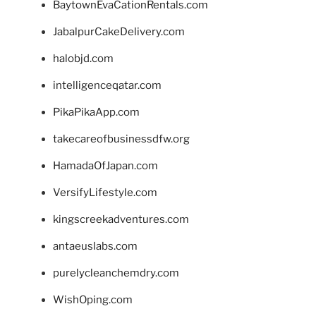
BaytownEvaCationRentals.com
JabalpurCakeDelivery.com
halobjd.com
intelligenceqatar.com
PikaPikaApp.com
takecareofbusinessdfw.org
HamadaOfJapan.com
VersifyLifestyle.com
kingscreekadventures.com
antaeuslabs.com
purelycleanchemdry.com
WishOping.com