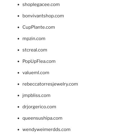
shoplegacee.com
bonvivantshop.com
CupPlante.com
mpzin.com
stcreal.com
PopUpFlea.com
valueml.com
rebeccatorresjewelry.com
jmpbliss.com
drjorgerico.com
queensushipa.com
wendyweimerdds.com