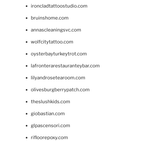
ironcladtattoostudio.com
bruinshome.com
annascleaningsvc.com
wolfcitytattoo.com
oysterbayturkeytrot.com
lafronterarestauranteybar.com
lilyandrosetearoom.com
olivesburgberrypatch.com
theslushkids.com
giobastian.com
glpascensori.com
rifloorepoxy.com