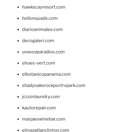
hawkscayresort.com
hellonquads.com
diarioanimales.com
decogaleri.com
unavozparadios.com
shoes-vert.com
elbotanicopanama.com
shadyoaksrockportrvpark.com
jccoinlaundry.com
kautorepair.com
marjaeswinebar.com
elmazatlanclinton.com