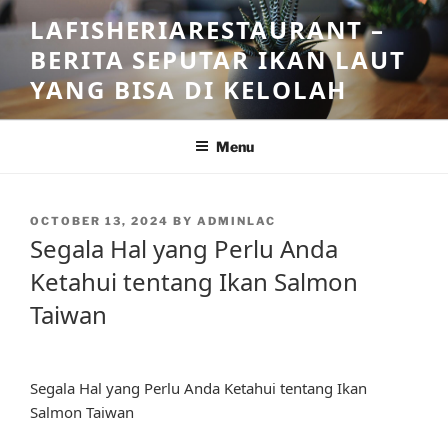
Skip
LAFISHERIARESTAURANT –
to
BERITA SEPUTAR IKAN LAUT
content
YANG BISA DI KELOLAH
Menu
POSTED
OCTOBER 13, 2024
BY
ADMINLAC
ON
Segala Hal yang Perlu Anda
Ketahui tentang Ikan Salmon
Taiwan
Segala Hal yang Perlu Anda Ketahui tentang Ikan
Salmon Taiwan