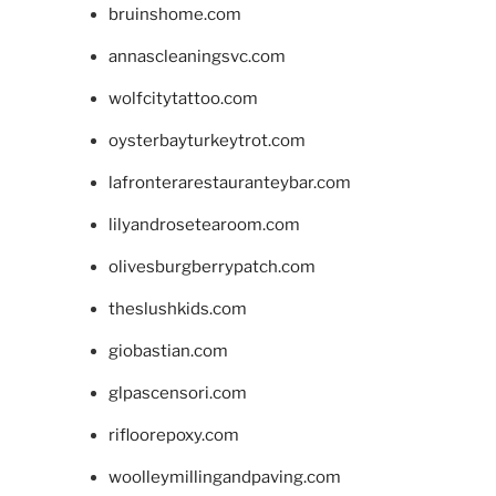
bruinshome.com
annascleaningsvc.com
wolfcitytattoo.com
oysterbayturkeytrot.com
lafronterarestauranteybar.com
lilyandrosetearoom.com
olivesburgberrypatch.com
theslushkids.com
giobastian.com
glpascensori.com
rifloorepoxy.com
woolleymillingandpaving.com