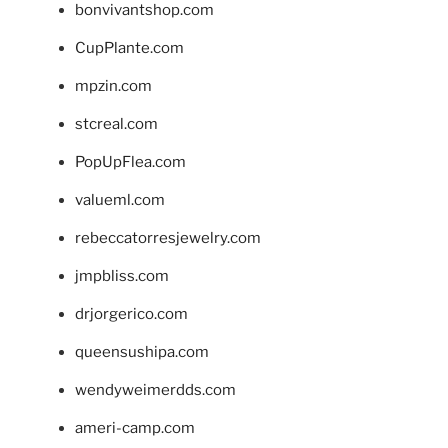
bonvivantshop.com
CupPlante.com
mpzin.com
stcreal.com
PopUpFlea.com
valueml.com
rebeccatorresjewelry.com
jmpbliss.com
drjorgerico.com
queensushipa.com
wendyweimerdds.com
ameri-camp.com