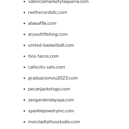
valenciamarketytaqueria.com
reefrecordsllc.com
alawaffle.com
aryouthfishing.com
united-basketball.com
tios-tacos.com
cafecito-satx.com
graduacionviu2023.com
pecanjackstogo.com
zengardendayspa.com
sparklejewelryinc.com
ironcladtattoostudio.com