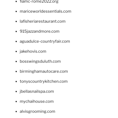
fiamc-rome2022.org
mariceworldessentials.com
lafisheriarestaurant.com
915jazzandmore.com
aguadulce-countryfair.com
jakehovis.com
bosswingsduluth.com
birminghamautocare.com
tonyscountrykitchen.com
jbellasnailspa.com
mychaihouse.com
alvisgrooming.com