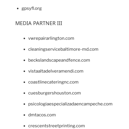
gpsyfl.org
MEDIA PARTNER III
vwrepairarlington.com
cleaningservicebaltimore-md.com
beckslandscapeandfence.com
vistaaltadelveramendi.com
coastlinecateringnc.com
cuesburgershouston.com
psicologiaespecializadaencampeche.com
dmtacos.com
crescentstreetprinting.com