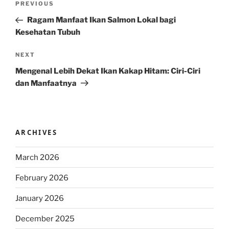
Previous
PREVIOUS
navigation
Post
Ragam Manfaat Ikan Salmon Lokal bagi
Kesehatan Tubuh
Next
NEXT
Post
Mengenal Lebih Dekat Ikan Kakap Hitam: Ciri-Ciri
dan Manfaatnya
ARCHIVES
March 2026
February 2026
January 2026
December 2025