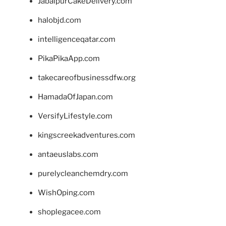
JabalpurCakeDelivery.com
halobjd.com
intelligenceqatar.com
PikaPikaApp.com
takecareofbusinessdfw.org
HamadaOfJapan.com
VersifyLifestyle.com
kingscreekadventures.com
antaeuslabs.com
purelycleanchemdry.com
WishOping.com
shoplegacee.com