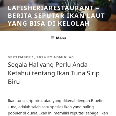
Skip
LAFISHERIARESTAURANT –
to
BERITA SEPUTAR IKAN LAUT
content
YANG BISA DI KELOLAH
Menu
POSTED
SEPTEMBER 1, 2024
BY
ADMINLAC
ON
Segala Hal yang Perlu Anda
Ketahui tentang Ikan Tuna Sirip
Biru
Ikan tuna sirip biru, atau yang dikenal dengan Bluefin
Tuna, adalah salah satu spesies ikan yang paling
populer di dunia. Ikan ini memiliki reputasi sebagai ikan