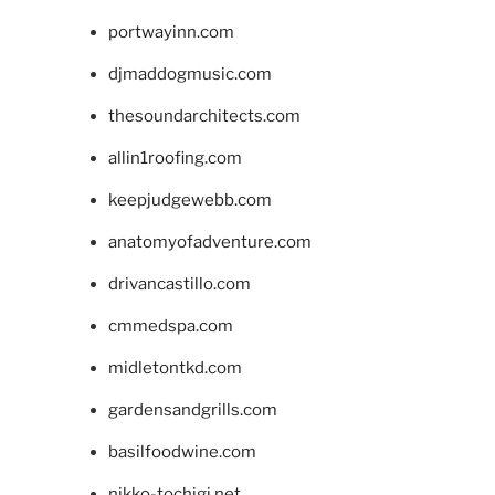
portwayinn.com
djmaddogmusic.com
thesoundarchitects.com
allin1roofing.com
keepjudgewebb.com
anatomyofadventure.com
drivancastillo.com
cmmedspa.com
midletontkd.com
gardensandgrills.com
basilfoodwine.com
nikko-tochigi.net