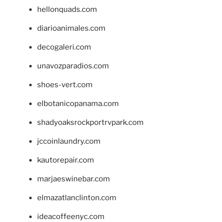
hellonquads.com
diarioanimales.com
decogaleri.com
unavozparadios.com
shoes-vert.com
elbotanicopanama.com
shadyoaksrockportrvpark.com
jccoinlaundry.com
kautorepair.com
marjaeswinebar.com
elmazatlanclinton.com
ideacoffeenyc.com