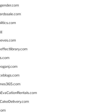
gender.com
ardssale.com
litics.com
rg
neves.com
ffectlibrary.com
ns.com
yoganj.com
rceblogs.com
ames365.com
EvaCationRentals.com
rCakeDelivery.com
.com