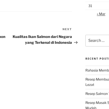
31
« Mar
NEXT
Next
Post
mon
Kualitas Ikan Salmon dari Negara
Search
for:
yang Terkenal di Indonesia
RECENT POST
Rahasia Membu
Resep Membuat
Lezat
Resep Salmon T
Resep Masak S
Mudah