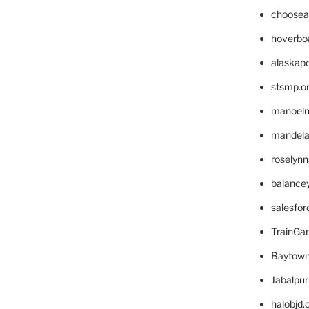
choosea
hoverbo
alaskapo
stsmp.o
manoel
mandelae
roselyn
balance
salesfo
TrainG
Baytown
Jabalpu
halobjd