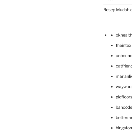
Resep Mudah 
okhealt
theinte
unbound
catfrien
marianli
wayward
pidfloo
bancode
betterm
hingsto