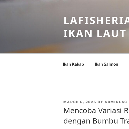
Skip
to
LAFISHERI
content
IKAN LAUT
Ikan Kakap
Ikan Salmon
POSTED
MARCH 6, 2025
BY
ADMINLAC
ON
Mencoba Variasi R
dengan Bumbu Tra