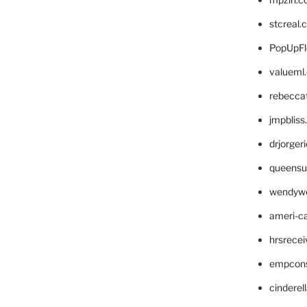
stcreal.
PopUpFl
valueml
rebecca
jmpblis
drjorger
queensu
wendyw
ameri-
hrsrece
empcon
cinderel