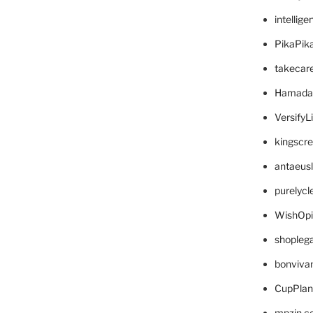
intellig
PikaPik
takecar
Hamada
VersifyL
kingscr
antaeus
purelyc
WishOp
shopleg
bonviva
CupPlan
mpzin.c