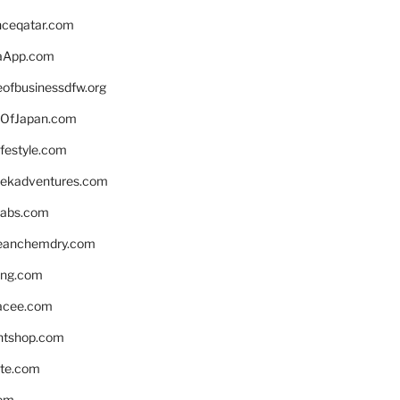
enceqatar.com
aApp.com
eofbusinessdfw.org
OfJapan.com
ifestyle.com
eekadventures.com
labs.com
leanchemdry.com
ing.com
acee.com
ntshop.com
te.com
om