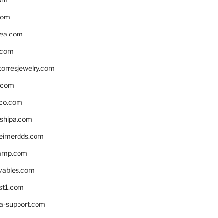
com
ea.com
.com
torresjewelry.com
s.com
ico.com
shipa.com
eimerdds.com
camp.com
ivables.com
st1.com
la-support.com