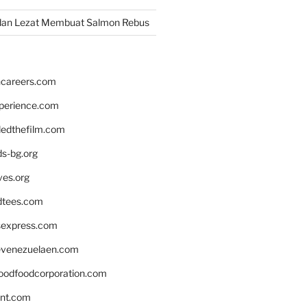
dan Lezat Membuat Salmon Rebus
hcareers.com
xperience.com
edthefilm.com
ds-bg.org
ves.org
tees.com
rsexpress.com
venezuelaen.com
oodfoodcorporation.com
nnt.com