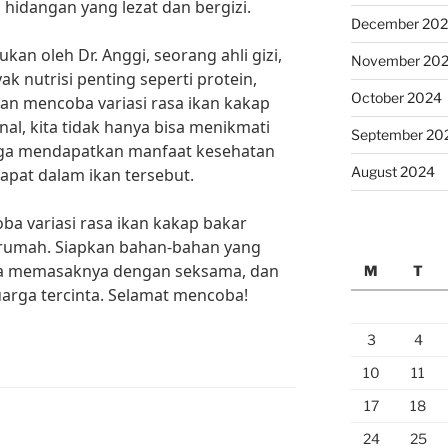
n hidangan yang lezat dan bergizi.
December 20
kan oleh Dr. Anggi, seorang ahli gizi,
November 20
 nutrisi penting seperti protein,
October 2024
an mencoba variasi rasa ikan kakap
al, kita tidak hanya bisa menikmati
September 20
juga mendapatkan manfaat kesehatan
August 2024
apat dalam ikan tersebut.
ba variasi rasa ikan kakap bakar
 rumah. Siapkan bahan-bahan yang
cara memasaknya dengan seksama, dan
M
T
uarga tercinta. Selamat mencoba!
3
4
10
11
17
18
24
25