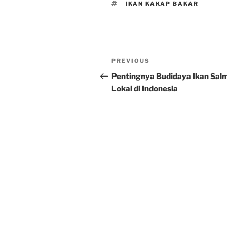
TAGS
IKAN KAKAP BAKAR
Post
Previous
PREVIOUS
navigation
Post
Pentingnya Budidaya Ikan Sal
Lokal di Indonesia