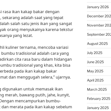
January 2026
i rasa ikan kakap bakar dengan
December 20
, sekarang adalah saat yang tepat
alah salah satu jenis ikan yang sangat
November 20
nyak orang menyukainya karena tekstur
September 20
sanya yang lezat.
August 2025
hli kuliner ternama, mencoba variasi
July 2025
 bumbu tradisional adalah cara yang
irkan cita rasa baru dalam hidangan
June 2025
umbu tradisional yang khas, kita bisa
erbeda pada ikan kakap bakar
May 2025
kmat dan menggugah selera,” ujarnya.
April 2025
ng digunakan untuk memasak ikan
March 2025
g merah, bawang putih, jahe, kunyit,
February 2025
. Dengan mencampurkan bumbu-
 dan merata pada ikan kakap sebelum
January 2025