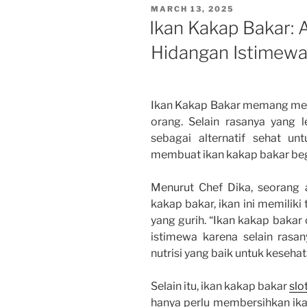
POSTED
MARCH 13, 2025
ON
Ikan Kakap Bakar: A
Hidangan Istimew
Ikan Kakap Bakar memang menj
orang. Selain rasanya yang 
sebagai alternatif sehat u
membuat ikan kakap bakar beg
Menurut Chef Dika, seorang a
kakap bakar, ikan ini memiliki
yang gurih. “Ikan kakap bakar
istimewa karena selain rasan
nutrisi yang baik untuk kesehat
Selain itu, ikan kakap bakar
slo
hanya perlu membersihkan i