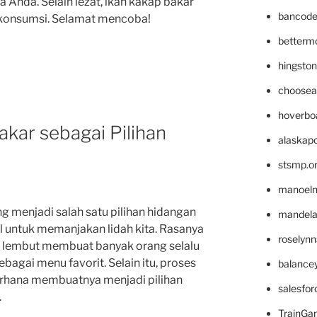
a Anda. Selain lezat, ikan kakap bakar
bancode
dikonsumsi. Selamat mencoba!
betterm
hingsto
choosea
hoverbo
kar sebagai Pilihan
alaskapo
stsmp.o
manoel
 menjadi salah satu pilihan hidangan
mandelae
l untuk memanjakan lidah kita. Rasanya
roselyn
g lembut membuat banyak orang selalu
bagai menu favorit. Selain itu, proses
balance
hana membuatnya menjadi pilihan
salesfo
.
TrainG