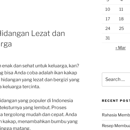
10
11
17
18
24
25
Hidangan Lezat dan
31
arga
« Mar
 enak dan sehat untuk keluarga, kan?
ng bisa Anda coba adalah ikan kakap
Search
 hidangan yang lezat dan bergizi yang
for:
 keluarga tercinta.
idangan yang populer di Indonesia
RECENT POS
 teksturnya yang lembut. Proses
a tergolong mudah dan cepat. Anda
Rahasia Membu
an kakap, menambahkan bumbu yang
Resep Membuat
ingga matang.