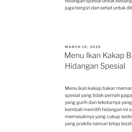
hidangan spesial untuk keluarg
juga bergizi dan sehat untuk 
POSTED
MARCH 10, 2025
ON
Menu Ikan Kakap Ba
Hidangan Spesial
Menu ikan kakap bakar memang
spesial yang tidak pernah gaga
yang gurih dan teksturnya yan
kembali memilih hidangan ini se
memasaknya yang cukup seder
yang praktis namun tetap lezat