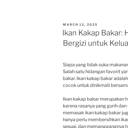
POSTED
MARCH 12, 2025
ON
Ikan Kakap Bakar: 
Bergizi untuk Kelu
Siapa yang tidak suka makanan
Salah satu hidangan favorit ya
bakar. Ikan kakap bakar adalah
cocok untuk dinikmati bersama
Ikan kakap bakar merupakan h
karena rasanya yang gurih dan
memasak ikan kakap bakar jug
hanya perlu membersihkan ik
sesuai, dan memanggangnya h