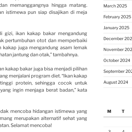
, dan memanggangnya hingga matang.
March 2025
n istimewa pun siap disajikan di meja
February 2025
January 2025
hli gizi, ikan kakap bakar mengandung
December 20
tuk pertumbuhan otot dan memperbaiki
 ikan kakap juga mengandung asam lemak
November 20
atan jantung dan otak,” tambahnya.
October 2024
an kakap bakar juga bisa menjadi pilihan
September 20
ang menjalani program diet. “Ikan kakap
August 2024
tinggi protein, sehingga cocok untuk
yang ingin menjaga berat badan,” kata
 tidak mencoba hidangan istimewa yang
M
T
emang merupakan alternatif sehat yang
atan. Selamat mencoba!
3
4