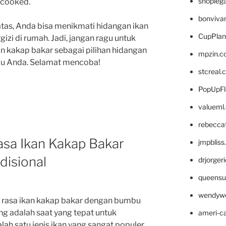
shopleg
rcooked.
bonviva
atas, Anda bisa menikmati hidangan ikan
CupPlan
izi di rumah. Jadi, jangan ragu untuk
 kakap bakar sebagai pilihan hidangan
mpzin.c
amu Anda. Selamat mencoba!
stcreal.
PopUpFl
valueml
rebecca
asa Ikan Kakap Bakar
jmpblis
isional
drjorger
queensu
wendyw
 rasa ikan kakap bakar dengan bumbu
ang adalah saat yang tepat untuk
ameri-
ah satu jenis ikan yang sangat populer