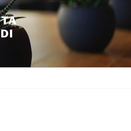
ITA
DI