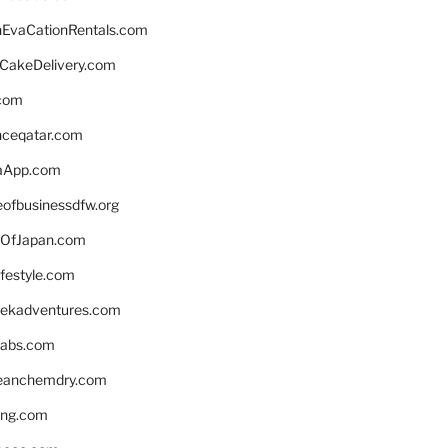
EvaCationRentals.com
rCakeDelivery.com
.com
enceqatar.com
aApp.com
eofbusinessdfw.org
OfJapan.com
ifestyle.com
eekadventures.com
labs.com
leanchemdry.com
ing.com