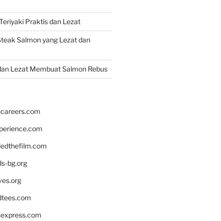
eriyaki Praktis dan Lezat
teak Salmon yang Lezat dan
dan Lezat Membuat Salmon Rebus
hcareers.com
xperience.com
edthefilm.com
ds-bg.org
ves.org
tees.com
rsexpress.com