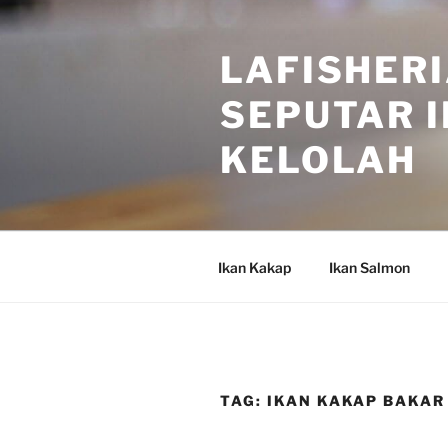
Skip
to
LAFISHERI
content
SEPUTAR I
KELOLAH
Ikan Kakap
Ikan Salmon
TAG:
IKAN KAKAP BAKAR