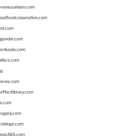
venezuelaen.com
oodfoodcorporation.com
nnt.com
gender.com
ardssale.com
litics.com
rg
neves.com
ffectlibrary.com
ns.com
yoganj.com
rceblogs.com
ames365.com