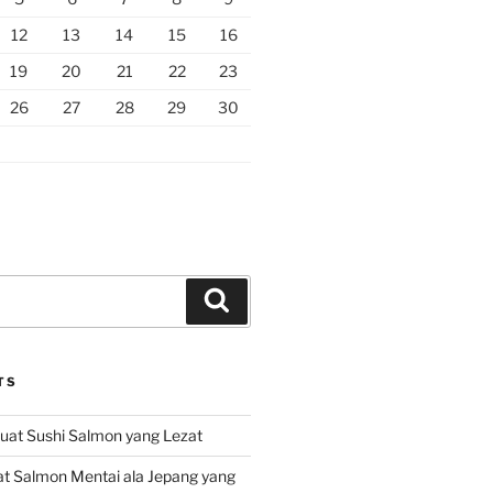
12
13
14
15
16
19
20
21
22
23
26
27
28
29
30
Search
TS
at Sushi Salmon yang Lezat
 Salmon Mentai ala Jepang yang