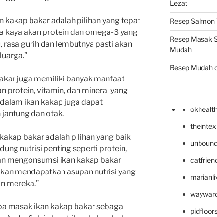
Lezat
n kakap bakar adalah pilihan yang tepat
Resep Salmon T
na kaya akan protein dan omega-3 yang
Resep Masak S
u, rasa gurih dan lembutnya pasti akan
Mudah
luarga.”
Resep Mudah 
bakar juga memiliki banyak manfaat
n protein, vitamin, dan mineral yang
dalam ikan kakap juga dapat
okhealt
jantung dan otak.
theinte
kan kakap bakar adalah pilihan yang baik
unbound
ng nutrisi penting seperti protein,
an mengonsumsi ikan kakap bakar
catfrien
 akan mendapatkan asupan nutrisi yang
marianli
n mereka.”
wayward
ba masak ikan kakap bakar sebagai
pidfloo