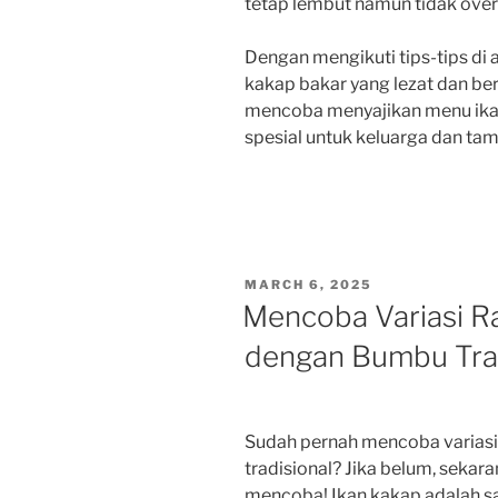
tetap lembut namun tidak ove
Dengan mengikuti tips-tips di 
kakap bakar yang lezat dan berg
mencoba menyajikan menu ikan
spesial untuk keluarga dan t
POSTED
MARCH 6, 2025
ON
Mencoba Variasi R
dengan Bumbu Trad
Sudah pernah mencoba variasi
tradisional? Jika belum, sekar
mencoba! Ikan kakap adalah sal