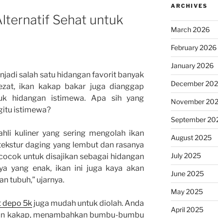
ARCHIVES
lternatif Sehat untuk
March 2026
a
February 2026
January 2026
adi salah satu hidangan favorit banyak
December 20
lezat, ikan kakap bakar juga dianggap
ntuk hidangan istimewa. Apa sih yang
November 20
itu istimewa?
September 20
hli kuliner yang sering mengolah ikan
August 2025
 tekstur daging yang lembut dan rasanya
July 2025
 cocok untuk disajikan sebagai hidangan
ya yang enak, ikan ini juga kaya akan
June 2025
an tubuh,” ujarnya.
May 2025
t depo 5k
juga mudah untuk diolah. Anda
April 2025
kan kakap, menambahkan bumbu-bumbu