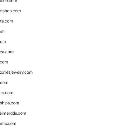
acee.com
ntshop.com
te.com
om
com
ea.com
.com
torresjewelry.com
s.com
ico.com
shipa.com
eimerdds.com
camp.com