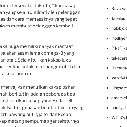
oran terkenal di Jakarta, “Ikan kakap
Baytown
an yang selalu diminati oleh pelanggan
Jabalpu
pas dan cara memasaknya yang tepat
sukses membuat pelanggan kembali
halobjd
intellig
bakar juga memiliki banyak manfaat
PikaPik
kaya akan asam lemak omega-3 yang
takecar
n otak. Selain itu, ikan kakap juga
ng penting untuk membangun otot dan
Hamada
ra keseluruhan.
VersifyL
 menyajikan menu ikan kakap bakar
kingscr
ah, berikut ini adalah beberapa tips
antaeus
 pastikan ikan kakap yang Anda beli
 baik. Kedua, gunakan bumbu-bumbu yang
purelyc
erti bawang putih, jahe, dan kecap
WishOp
kakap matang sempurna agar teksturnya