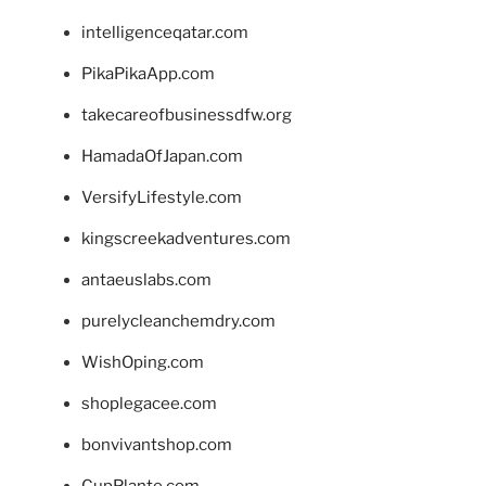
intelligenceqatar.com
PikaPikaApp.com
takecareofbusinessdfw.org
HamadaOfJapan.com
VersifyLifestyle.com
kingscreekadventures.com
antaeuslabs.com
purelycleanchemdry.com
WishOping.com
shoplegacee.com
bonvivantshop.com
CupPlante.com