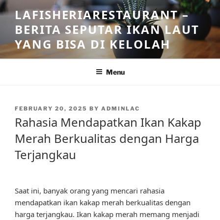
Skip
LAFISHERIARESTAURANT –
to
BERITA SEPUTAR IKAN LAUT
content
YANG BISA DI KELOLAH
Menu
POSTED
FEBRUARY 20, 2025
BY
ADMINLAC
ON
Rahasia Mendapatkan Ikan Kakap
Merah Berkualitas dengan Harga
Terjangkau
Saat ini, banyak orang yang mencari rahasia
mendapatkan ikan kakap merah berkualitas dengan
harga terjangkau. Ikan kakap merah memang menjadi