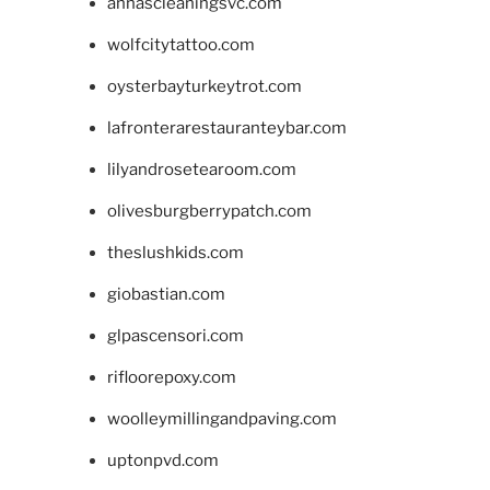
annascleaningsvc.com
wolfcitytattoo.com
oysterbayturkeytrot.com
lafronterarestauranteybar.com
lilyandrosetearoom.com
olivesburgberrypatch.com
theslushkids.com
giobastian.com
glpascensori.com
rifloorepoxy.com
woolleymillingandpaving.com
uptonpvd.com