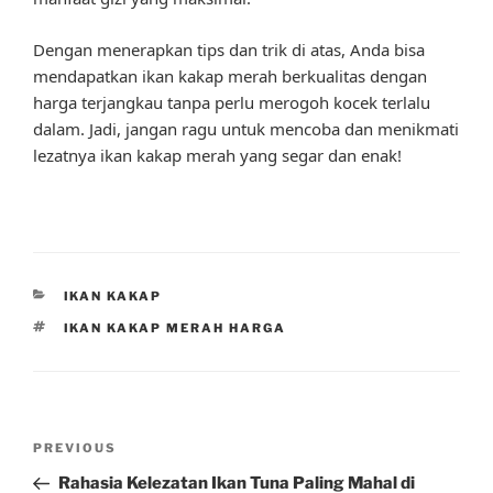
Dengan menerapkan tips dan trik di atas, Anda bisa
mendapatkan ikan kakap merah berkualitas dengan
harga terjangkau tanpa perlu merogoh kocek terlalu
dalam. Jadi, jangan ragu untuk mencoba dan menikmati
lezatnya ikan kakap merah yang segar dan enak!
CATEGORIES
IKAN KAKAP
TAGS
IKAN KAKAP MERAH HARGA
Post
Previous
PREVIOUS
navigation
Post
Rahasia Kelezatan Ikan Tuna Paling Mahal di