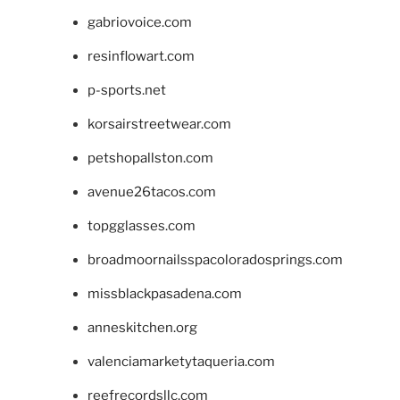
gabriovoice.com
resinflowart.com
p-sports.net
korsairstreetwear.com
petshopallston.com
avenue26tacos.com
topgglasses.com
broadmoornailsspacoloradosprings.com
missblackpasadena.com
anneskitchen.org
valenciamarketytaqueria.com
reefrecordsllc.com