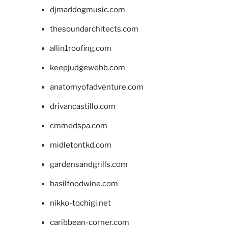
djmaddogmusic.com
thesoundarchitects.com
allin1roofing.com
keepjudgewebb.com
anatomyofadventure.com
drivancastillo.com
cmmedspa.com
midletontkd.com
gardensandgrills.com
basilfoodwine.com
nikko-tochigi.net
caribbean-corner.com