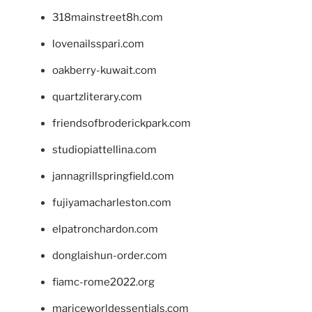
318mainstreet8h.com
lovenailsspari.com
oakberry-kuwait.com
quartzliterary.com
friendsofbroderickpark.com
studiopiattellina.com
jannagrillspringfield.com
fujiyamacharleston.com
elpatronchardon.com
donglaishun-order.com
fiamc-rome2022.org
mariceworldessentials.com