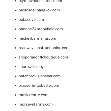
blythewoodseafood.com
paolosdelibangkok.com
bobacove.com
phoone24brookfield.com
mickeybarmama.com
roadwayconstructioninc.com
shopdragonflyboutique.com
sportszilla.org
batchprovisionsbar.com
brasserie-gobette.com
musicrearte.com
morseysfarms.com