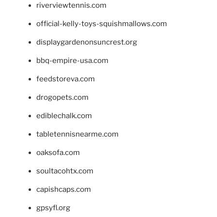
riverviewtennis.com
official-kelly-toys-squishmallows.com
displaygardenonsuncrest.org
bbq-empire-usa.com
feedstoreva.com
drogopets.com
ediblechalk.com
tabletennisnearme.com
oaksofa.com
soultacohtx.com
capishcaps.com
gpsyfl.org