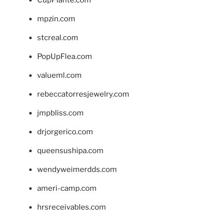
mpzin.com
stcreal.com
PopUpFlea.com
valueml.com
rebeccatorresjewelry.com
jmpbliss.com
drjorgerico.com
queensushipa.com
wendyweimerdds.com
ameri-camp.com
hrsreceivables.com