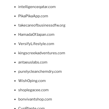
intelligenceqatar.com
PikaPikaApp.com
takecareofbusinessdfw.org
HamadaOfJapan.com
VersifyLifestyle.com
kingscreekadventures.com
antaeuslabs.com
purelycleanchemdry.com
WishOping.com
shoplegacee.com
bonvivantshop.com
CupPlante.com