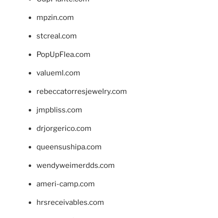
mpzin.com
stcreal.com
PopUpFlea.com
valueml.com
rebeccatorresjewelry.com
jmpbliss.com
drjorgerico.com
queensushipa.com
wendyweimerdds.com
ameri-camp.com
hrsreceivables.com