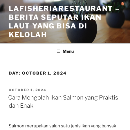
Skip
LAFISHERIARESTAURANT –
to
BERITA SEPUTAR IKAN
content
LAUT YANG BISA DI
KELOLAH
Menu
DAY:
OCTOBER 1, 2024
POSTED
OCTOBER 1, 2024
ON
Cara Mengolah Ikan Salmon yang Praktis
dan Enak
Salmon merupakan salah satu jenis ikan yang banyak