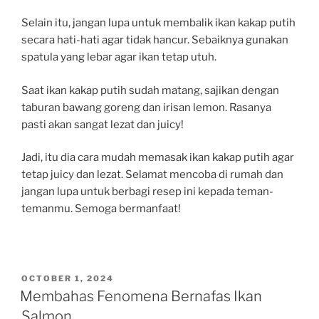
Selain itu, jangan lupa untuk membalik ikan kakap putih
secara hati-hati agar tidak hancur. Sebaiknya gunakan
spatula yang lebar agar ikan tetap utuh.
Saat ikan kakap putih sudah matang, sajikan dengan
taburan bawang goreng dan irisan lemon. Rasanya
pasti akan sangat lezat dan juicy!
Jadi, itu dia cara mudah memasak ikan kakap putih agar
tetap juicy dan lezat. Selamat mencoba di rumah dan
jangan lupa untuk berbagi resep ini kepada teman-
temanmu. Semoga bermanfaat!
POSTED
OCTOBER 1, 2024
ON
Membahas Fenomena Bernafas Ikan
Salmon