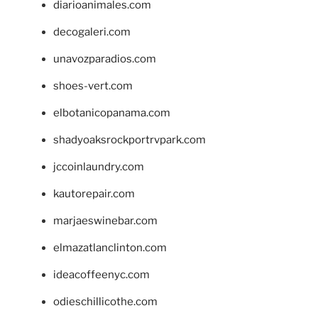
diarioanimales.com
decogaleri.com
unavozparadios.com
shoes-vert.com
elbotanicopanama.com
shadyoaksrockportrvpark.com
jccoinlaundry.com
kautorepair.com
marjaeswinebar.com
elmazatlanclinton.com
ideacoffeenyc.com
odieschillicothe.com