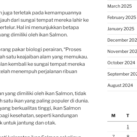
March 2025
mon juga terletak pada kemampuannya
February 2025
jauh dari sungai tempat mereka lahir ke
bertelur. Hal ini menunjukkan betapa
January 2025
yang dimiliki oleh ikan Salmon.
December 20
rang pakar biologi perairan, “Proses
November 20
lah satu keajaiban alam yang memukau.
October 2024
n kembali ke sungai tempat mereka
 telah menempuh perjalanan ribuan
September 20
August 2024
 yang dimiliki oleh ikan Salmon, tidak
 satu ikan yang paling populer di dunia.
yang berkualitas tinggi, ikan Salmon
bagi kesehatan, seperti kandungan
M
T
 untuk jantung dan otak.
1
7
8