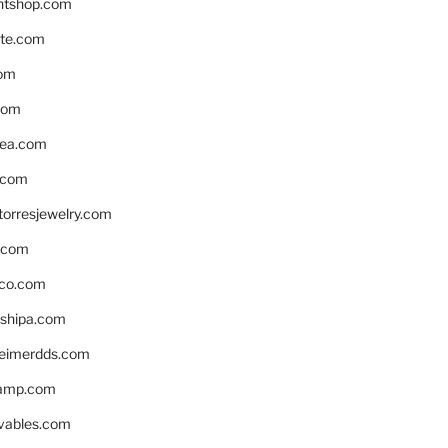
ntshop.com
te.com
om
com
ea.com
.com
torresjewelry.com
s.com
ico.com
shipa.com
eimerdds.com
camp.com
ivables.com