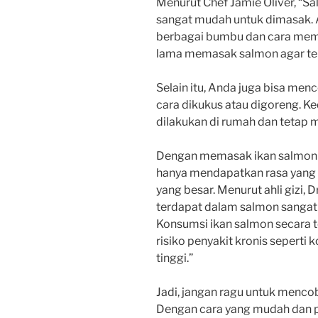
Menurut Chef Jamie Oliver, “Sa
sangat mudah untuk dimasak. 
berbagai bumbu dan cara memas
lama memasak salmon agar teks
Selain itu, Anda juga bisa m
cara dikukus atau digoreng. K
dilakukan di rumah dan tetap 
Dengan memasak ikan salmon u
hanya mendapatkan rasa yang l
yang besar. Menurut ahli gizi,
terdapat dalam salmon sangat 
Konsumsi ikan salmon secara
risiko penyakit kronis seperti 
tinggi.”
Jadi, jangan ragu untuk menc
Dengan cara yang mudah dan p