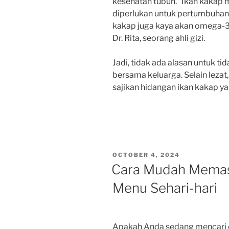
kesehatan tubuh. “Ikan kakap 
diperlukan untuk pertumbuhan d
kakap juga kaya akan omega-3 y
Dr. Rita, seorang ahli gizi.
Jadi, tidak ada alasan untuk t
bersama keluarga. Selain lezat
sajikan hidangan ikan kakap ya
POSTED
OCTOBER 4, 2024
ON
Cara Mudah Memas
Menu Sehari-hari
Apakah Anda sedang mencari