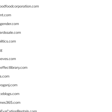
oodfoodcorporation.com
nnt.com
gender.com
ardssale.com
litics.com
rg
neves.com
ffectlibrary.com
ns.com
yoganj.com
rceblogs.com
ames365.com
EvaCationRentals.com