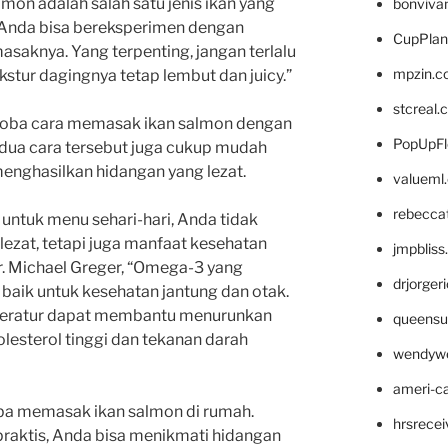
lmon adalah salah satu jenis ikan yang
bonviva
Anda bisa bereksperimen dengan
CupPlan
aknya. Yang terpenting, jangan terlalu
mpzin.c
tur dagingnya tetap lembut dan juicy.”
stcreal.
encoba cara memasak ikan salmon dengan
PopUpFl
edua cara tersebut juga cukup mudah
menghasilkan hidangan yang lezat.
valueml
rebecca
ntuk menu sehari-hari, Anda tidak
ezat, tetapi juga manfaat kesehatan
jmpblis
 Dr. Michael Greger, “Omega-3 yang
drjorger
baik untuk kesehatan jantung dan otak.
 teratur dapat membantu menurunkan
queensu
kolesterol tinggi dan tekanan darah
wendyw
ameri-
oba memasak ikan salmon di rumah.
hrsrece
raktis, Anda bisa menikmati hidangan