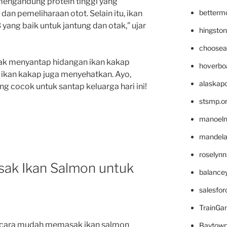
mengandung protein tinggi yang
betterm
an pemeliharaan otot. Selain itu, ikan
ang baik untuk jantung dan otak,” ujar
hingsto
choosea
idak menyantap hidangan ikan kakap
hoverbo
, ikan kakap juga menyehatkan. Ayo,
alaskapo
ng cocok untuk santap keluarga hari ini!
stsmp.o
manoel
mandelae
roselyn
ak Ikan Salmon untuk
balance
salesfo
TrainG
 cara mudah memasak ikan salmon
Baytown