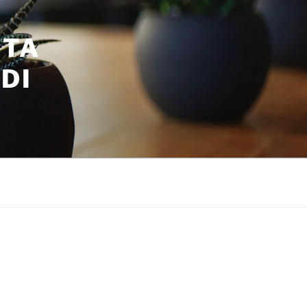
ITA
DI