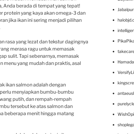
ya, Anda berada di tempat yang tepat!
Jabalpu
r protein yang kaya akan omega-3 dan
halobjd
ran jika ikan ini sering menjadi pilihan
.
intellig
PikaPik
 rasa yang lezat dan tekstur dagingnya
orang merasa ragu untuk memasak
takecar
ap sulit. Tapi sebenarnya, memasak
Hamada
an menu yang mudah dan praktis, asal
VersifyL
kingscr
ak ikan salmon adalah dengan
 perlu menyiapkan bumbu-bumbu
antaeus
bawang putih, dan rempah-rempah
purelyc
umbu tersebut ke atas salmon dan
ma beberapa menit hingga matang
WishOp
shopleg