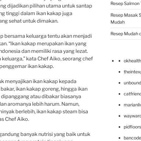
Resep Salmon T
ing dijadikan pilihan utama untuk santap
ng tinggi dalam ikan kakap juga
Resep Masak S
ang sehat untuk dimakan.
Mudah
Resep Mudah 
p bersama keluarga tentu akan menjadi
n. “Ikan kakap merupakan ikan yang
donesia dan memiliki rasa yang lezat.
keluarga,” kata Chef Aiko, seorang chef
okhealt
 penggemar ikan kakap.
theinte
k menyajikan ikan kakap kepada
unbound
 bakar, ikan kakap goreng, hingga ikan
catfrien
 dipanggang atau dibakar biasanya
h dan aromanya lebih harum. Namun,
marianli
inyak berlebih, ikan kakap steam bisa
wayward
as Chef Aiko.
pidfloo
ngandung banyak nutrisi yang baik untuk
bancode