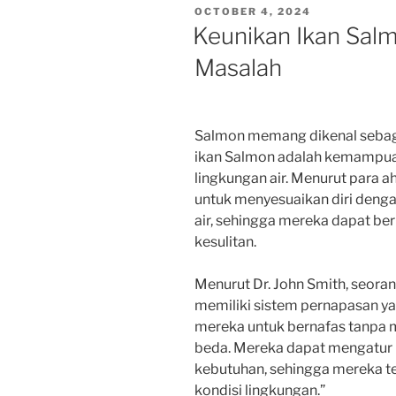
POSTED
OCTOBER 4, 2024
ON
Keunikan Ikan Sal
Masalah
Salmon memang dikenal sebagai
ikan Salmon adalah kemampuan
lingkungan air. Menurut para 
untuk menyesuaikan diri denga
air, sehingga mereka dapat be
kesulitan.
Menurut Dr. John Smith, seoran
memiliki sistem pernapasan y
mereka untuk bernafas tanpa m
beda. Mereka dapat mengatur 
kebutuhan, sehingga mereka te
kondisi lingkungan.”