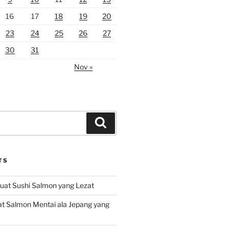
16
17
18
19
20
23
24
25
26
27
30
31
Nov »
Search
TS
at Sushi Salmon yang Lezat
 Salmon Mentai ala Jepang yang