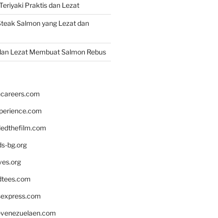
eriyaki Praktis dan Lezat
teak Salmon yang Lezat dan
dan Lezat Membuat Salmon Rebus
hcareers.com
xperience.com
edthefilm.com
ds-bg.org
ves.org
tees.com
rsexpress.com
venezuelaen.com