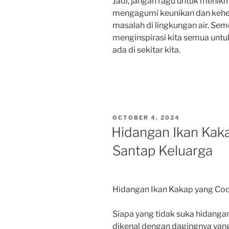
Jadi, jangan ragu untuk menikm
mengagumi keunikan dan kehe
masalah di lingkungan air. Sem
menginspirasi kita semua untu
ada di sekitar kita.
POSTED
OCTOBER 4, 2024
ON
Hidangan Ikan Kak
Santap Keluarga
Hidangan Ikan Kakap yang Coc
Siapa yang tidak suka hidangan
dikenal dengan dagingnya yang