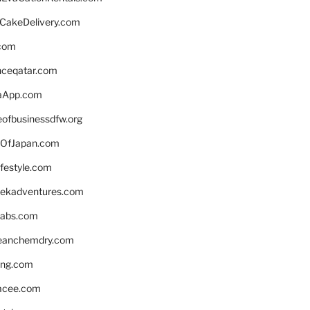
rCakeDelivery.com
.com
enceqatar.com
aApp.com
eofbusinessdfw.org
OfJapan.com
ifestyle.com
eekadventures.com
labs.com
leanchemdry.com
ing.com
acee.com