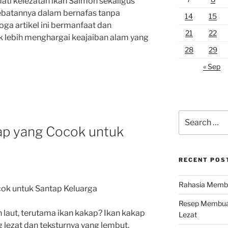
ati kelezatan ikan Salmon sekaligus
batannya dalam bernafas tanpa
14
15
oga artikel ini bermanfaat dan
21
22
k lebih menghargai keajaiban alam yang
28
29
« Sep
Search
for:
ap yang Cocok untuk
RECENT POS
Rahasia Membu
ok untuk Santap Keluarga
Resep Membuat
 laut, terutama ikan kakap? Ikan kakap
Lezat
 lezat dan teksturnya yang lembut.