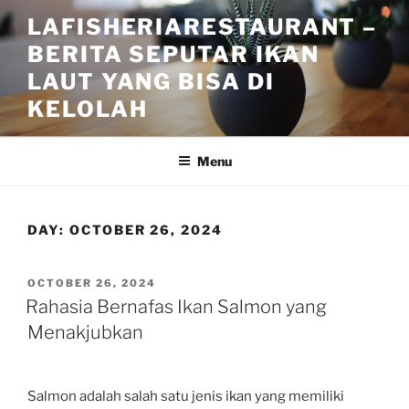
Skip
LAFISHERIARESTAURANT –
to
BERITA SEPUTAR IKAN
content
LAUT YANG BISA DI
KELOLAH
Menu
DAY:
OCTOBER 26, 2024
POSTED
OCTOBER 26, 2024
ON
Rahasia Bernafas Ikan Salmon yang
Menakjubkan
Salmon adalah salah satu jenis ikan yang memiliki