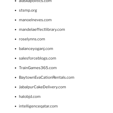
alaskapolitics.com
stsmp.org
manoelneves.com
mandelaeffectlibrary.com
roselynns.com
balanceyoganj.com
salesforceblogs.com
TrainGames365.com
BaytownEvaCationRentals.com
JabalpurCakeDelivery.com
halobjd.com
intelligenceqatar.com