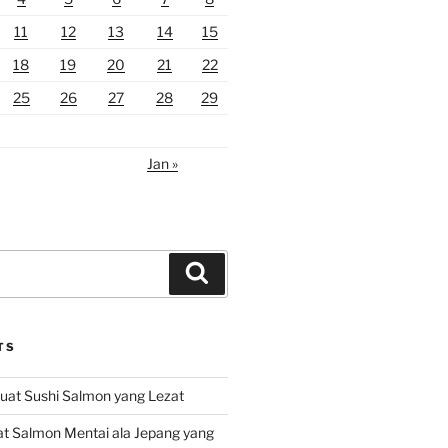
11
12
13
14
15
18
19
20
21
22
25
26
27
28
29
Jan »
Search
TS
at Sushi Salmon yang Lezat
 Salmon Mentai ala Jepang yang