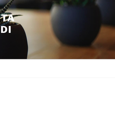
ITA
DI