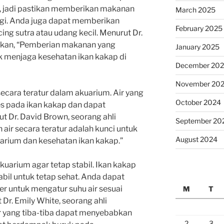
, jadi pastikan memberikan makanan
March 2025
gi. Anda juga dapat memberikan
February 2025
ng sutra atau udang kecil. Menurut Dr.
i ikan, “Pemberian makanan yang
January 2025
k menjaga kesehatan ikan kakap di
December 20
November 20
 secara teratur dalam akuarium. Air yang
October 2024
s pada ikan kakap dan dapat
 Dr. David Brown, seorang ahli
September 20
 air secara teratur adalah kunci untuk
August 2024
uarium dan kesehatan ikan kakap.”
kuarium agar tetap stabil. Ikan kakap
bil untuk tetap sehat. Anda dapat
er untuk mengatur suhu air sesuai
M
T
Dr. Emily White, seorang ahli
ir yang tiba-tiba dapat menyebabkan
2
3