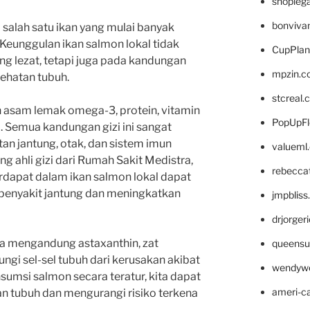
shopleg
bonviva
salah satu ikan yang mulai banyak
 Keunggulan ikan salmon lokal tidak
CupPlan
ng lezat, tetapi juga pada kandungan
mpzin.c
sehatan tubuh.
stcreal.
n asam lemak omega-3, protein, vitamin
PopUpFl
m. Semua kandungan gizi ini sangat
an jantung, otak, dan sistem imun
valueml
ng ahli gizi dari Rumah Sakit Medistra,
rebecca
dapat dalam ikan salmon lokal dapat
penyakit jantung dan meningkatkan
jmpblis
drjorger
juga mengandung astaxanthin, zat
queensu
ngi sel-sel tubuh dari kerusakan akibat
wendyw
umsi salmon secara teratur, kita dapat
ameri-
n tubuh dan mengurangi risiko terkena