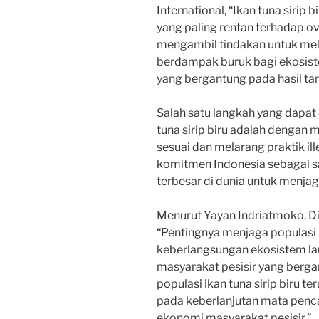
International, “Ikan tuna sirip
yang paling rentan terhadap ove
mengambil tindakan untuk meli
berdampak buruk bagi ekosiste
yang bergantung pada hasil tang
Salah satu langkah yang dapat
tuna sirip biru adalah denga
sesuai dan melarang praktik ille
komitmen Indonesia sebagai sa
terbesar di dunia untuk menjag
Menurut Yayan Indriatmoko, D
“Pentingnya menjaga populasi i
keberlangsungan ekosistem lau
masyarakat pesisir yang bergan
populasi ikan tuna sirip biru
pada keberlanjutan mata penca
ekonomi masyarakat pesisir.”