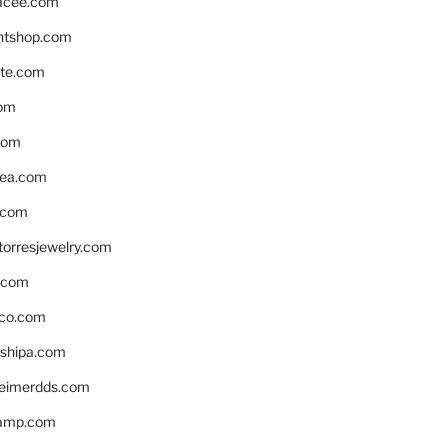
acee.com
ntshop.com
te.com
om
com
ea.com
.com
torresjewelry.com
s.com
ico.com
shipa.com
eimerdds.com
camp.com