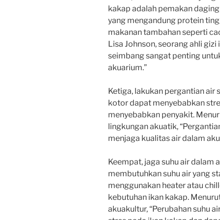
kakap adalah pemakan daging
yang mengandung protein ting
makanan tambahan seperti caci
Lisa Johnson, seorang ahli giz
seimbang sangat penting untu
akuarium.”
Ketiga, lakukan pergantian air
kotor dapat menyebabkan stre
menyebabkan penyakit. Menurut
lingkungan akuatik, “Pergantian
menjaga kualitas air dalam ak
Keempat, jaga suhu air dalam a
membutuhkan suhu air yang sta
menggunakan heater atau chill
kebutuhan ikan kakap. Menurut 
akuakultur, “Perubahan suhu a