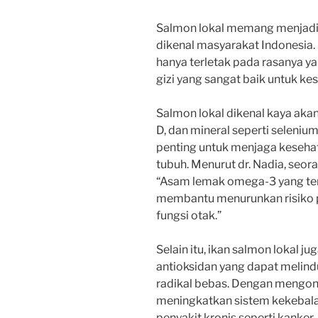
Salmon lokal memang menjadi 
dikenal masyarakat Indonesia.
hanya terletak pada rasanya ya
gizi yang sangat baik untuk ke
Salmon lokal dikenal kaya aka
D, dan mineral seperti seleniu
penting untuk menjaga kesehat
tubuh. Menurut dr. Nadia, seora
“Asam lemak omega-3 yang ter
membantu menurunkan risiko 
fungsi otak.”
Selain itu, ikan salmon lokal 
antioksidan yang dapat melindu
radikal bebas. Dengan mengons
meningkatkan sistem kekebala
penyakit kronis seperti kanker.