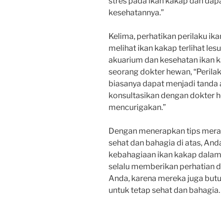
stres pada ikan kakap dan da
kesehatannya.”
Kelima, perhatikan perilaku ik
melihat ikan kakap terlihat lesu
akuarium dan kesehatan ikan k
seorang dokter hewan, “Perila
biasanya dapat menjadi tanda
konsultasikan dengan dokter h
mencurigakan.”
Dengan menerapkan tips meraw
sehat dan bahagia di atas, An
kebahagiaan ikan kakap dalam
selalu memberikan perhatian d
Anda, karena mereka juga butu
untuk tetap sehat dan bahagia.