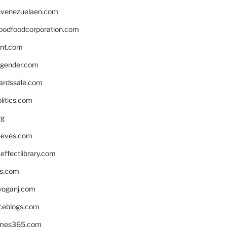
venezuelaen.com
oodfoodcorporation.com
nnt.com
gender.com
ardssale.com
litics.com
rg
neves.com
ffectlibrary.com
ns.com
yoganj.com
rceblogs.com
ames365.com