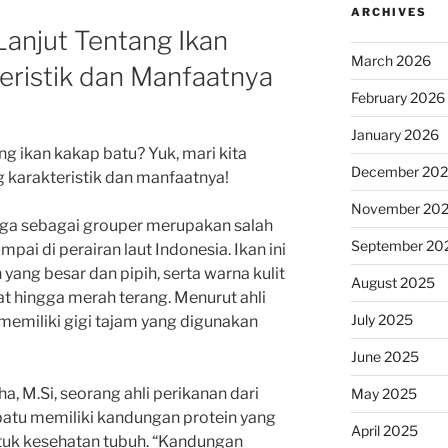
ARCHIVES
anjut Tentang Ikan
March 2026
eristik dan Manfaatnya
February 2026
January 2026
 ikan kakap batu? Yuk, mari kita
December 20
g karakteristik dan manfaatnya!
November 20
juga sebagai grouper merupakan salah
September 20
mpai di perairan laut Indonesia. Ikan ini
 yang besar dan pipih, serta warna kulit
August 2025
lat hingga merah terang. Menurut ahli
July 2025
 memiliki gigi tajam yang digunakan
June 2025
ha, M.Si, seorang ahli perikanan dari
May 2025
 batu memiliki kandungan protein yang
April 2025
ntuk kesehatan tubuh. “Kandungan