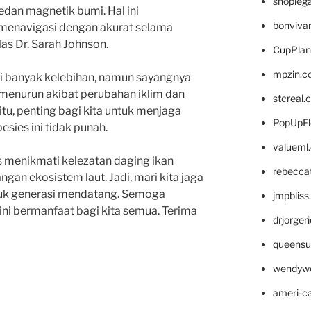
shopleg
dan magnetik bumi. Hal ini
bonviva
enavigasi dengan akurat selama
las Dr. Sarah Johnson.
CupPlan
mpzin.c
i banyak kelebihan, namun sayangnya
menurun akibat perubahan iklim dan
stcreal.
itu, penting bagi kita untuk menjaga
PopUpFl
esies ini tidak punah.
valueml
s menikmati kelezatan daging ikan
rebecca
an ekosistem laut. Jadi, mari kita jaga
ntuk generasi mendatang. Semoga
jmpblis
ini bermanfaat bagi kita semua. Terima
drjorger
queensu
wendyw
ameri-