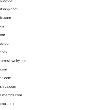
acee.com
ntshop.com
te.com
om
com
ea.com
.com
torresjewelry.com
s.com
ico.com
shipa.com
eimerdds.com
camp.com