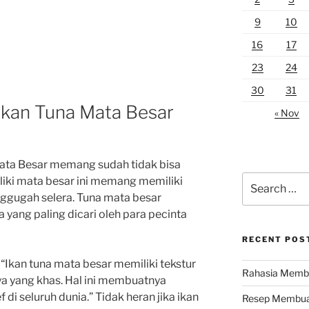
9
10
16
17
23
24
30
31
Ikan Tuna Mata Besar
« Nov
Mata Besar memang sudah tidak bisa
Search
liki mata besar ini memang memiliki
for:
nggugah selera. Tuna mata besar
 yang paling dicari oleh para pecinta
RECENT POS
Ikan tuna mata besar memiliki tekstur
Rahasia Membu
a yang khas. Hal ini membuatnya
 di seluruh dunia.” Tidak heran jika ikan
Resep Membuat