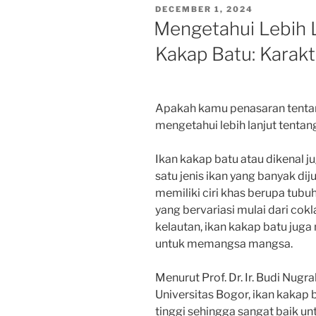
POSTED
DECEMBER 1, 2024
ON
Mengetahui Lebih L
Kakap Batu: Karakt
Apakah kamu penasaran tentang
mengetahui lebih lanjut tentan
Ikan kakap batu atau dikenal 
satu jenis ikan yang banyak diju
memiliki ciri khas berupa tubuh
yang bervariasi mulai dari cok
kelautan, ikan kakap batu juga
untuk memangsa mangsa.
Menurut Prof. Dr. Ir. Budi Nugra
Universitas Bogor, ikan kakap
tinggi sehingga sangat baik u