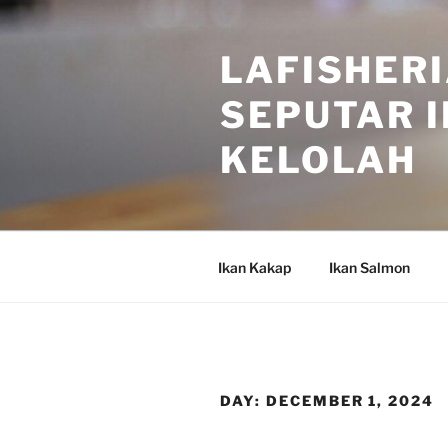
Skip
to
LAFISHERI
content
SEPUTAR I
KELOLAH
Ikan Kakap
Ikan Salmon
DAY:
DECEMBER 1, 2024