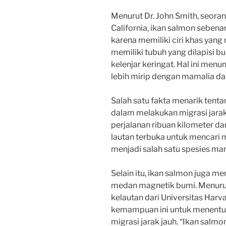
Menurut Dr. John Smith, seorang
California, ikan salmon seben
karena memiliki ciri khas yang
memiliki tubuh yang dilapisi b
kelenjar keringat. Hal ini me
lebih mirip dengan mamalia dar
Salah satu fakta menarik ten
dalam melakukan migrasi jara
perjalanan ribuan kilometer da
lautan terbuka untuk mencari 
menjadi salah satu spesies ma
Selain itu, ikan salmon juga 
medan magnetik bumi. Menurut 
kelautan dari Universitas Har
kemampuan ini untuk menentuk
migrasi jarak jauh. “Ikan salmo