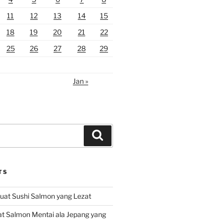
11
12
13
14
15
18
19
20
21
22
25
26
27
28
29
Jan »
Search
TS
at Sushi Salmon yang Lezat
 Salmon Mentai ala Jepang yang