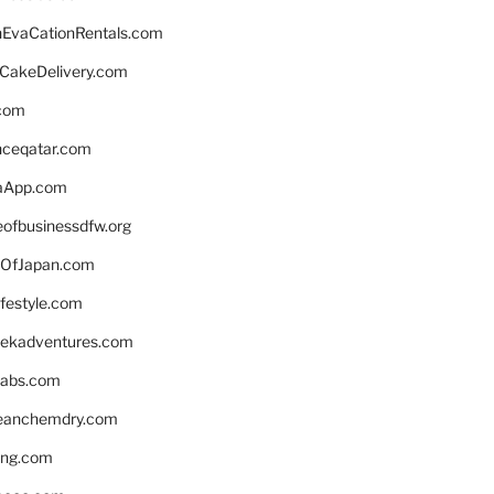
EvaCationRentals.com
rCakeDelivery.com
.com
enceqatar.com
aApp.com
eofbusinessdfw.org
OfJapan.com
ifestyle.com
eekadventures.com
labs.com
leanchemdry.com
ing.com