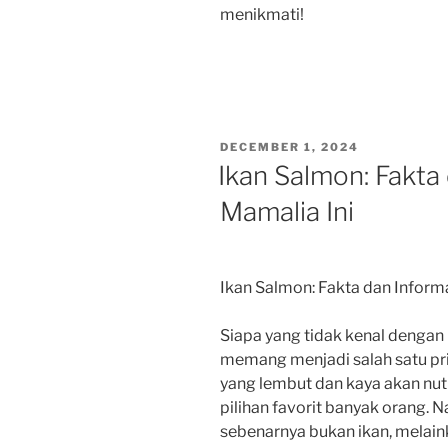
menikmati!
POSTED
DECEMBER 1, 2024
ON
Ikan Salmon: Fakta
Mamalia Ini
Ikan Salmon: Fakta dan Inform
Siapa yang tidak kenal dengan 
memang menjadi salah satu pri
yang lembut dan kaya akan nu
pilihan favorit banyak orang.
sebenarnya bukan ikan, melai