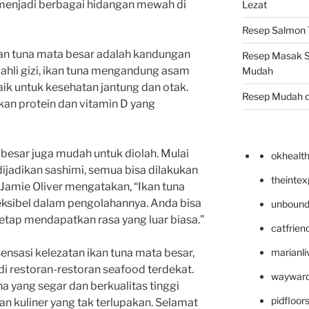
 menjadi berbagai hidangan mewah di
Lezat
Resep Salmon T
ikan tuna mata besar adalah kandungan
Resep Masak S
t ahli gizi, ikan tuna mengandung asam
Mudah
k untuk kesehatan jantung dan otak.
Resep Mudah 
 akan protein dan vitamin D yang
a besar juga mudah untuk diolah. Mulai
okhealt
 dijadikan sashimi, semua bisa dilakukan
theinte
f Jamie Oliver mengatakan, “Ikan tuna
ksibel dalam pengolahannya. Anda bisa
unbound
tap mendapatkan rasa yang luar biasa.”
catfrien
marianli
sensasi kelezatan ikan tuna mata besar,
i restoran-restoran seafood terdekat.
wayward
a yang segar dan berkualitas tinggi
pidfloo
 kuliner yang tak terlupakan. Selamat