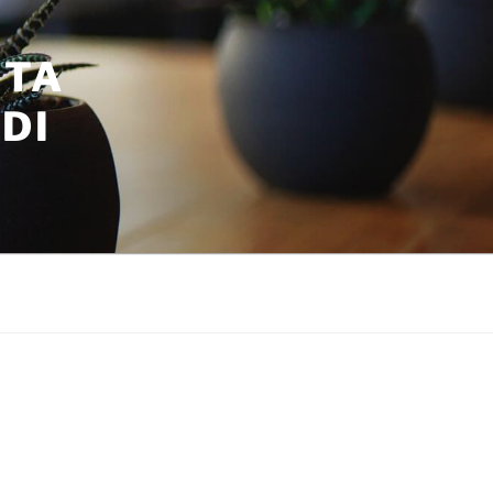
ITA
DI