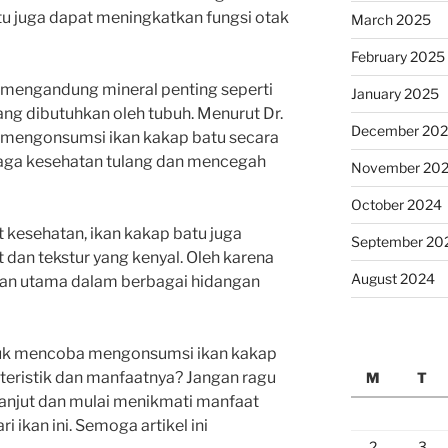
u juga dapat meningkatkan fungsi otak
March 2025
February 2025
ga mengandung mineral penting seperti
January 2025
yang dibutuhkan oleh tubuh. Menurut Dr.
December 20
i, mengonsumsi ikan kakap batu secara
aga kesehatan tulang dan mencegah
November 20
October 2024
 kesehatan, ikan kakap batu juga
September 20
t dan tekstur yang kenyal. Oleh karena
August 2024
 bahan utama dalam berbagai hidangan
ntuk mencoba mengonsumsi ikan kakap
teristik dan manfaatnya? Jangan ragu
M
T
 lanjut dan mulai menikmati manfaat
i ikan ini. Semoga artikel ini
2
3