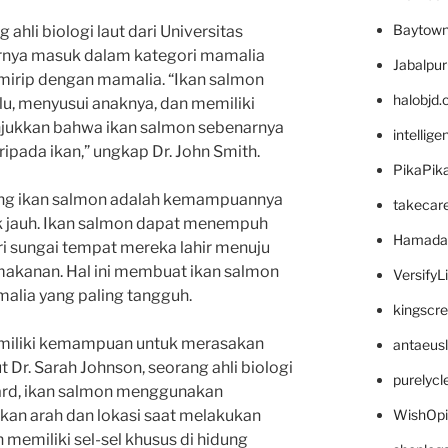
Baytown
 ahli biologi laut dari Universitas
arnya masuk dalam kategori mamalia
Jabalpu
 mirip dengan mamalia. “Ikan salmon
halobjd
ulu, menyusui anaknya, dan memiliki
nunjukkan bahwa ikan salmon sebenarnya
intellig
ipada ikan,” ungkap Dr. John Smith.
PikaPik
tang ikan salmon adalah kemampuannya
takecar
k jauh. Ikan salmon dapat menempuh
Hamada
ri sungai tempat mereka lahir menuju
makanan. Hal ini membuat ikan salmon
VersifyL
malia yang paling tangguh.
kingscr
memiliki kemampuan untuk merasakan
antaeus
Dr. Sarah Johnson, seorang ahli biologi
purelyc
vard, ikan salmon menggunakan
WishOp
an arah dan lokasi saat melakukan
n memiliki sel-sel khusus di hidung