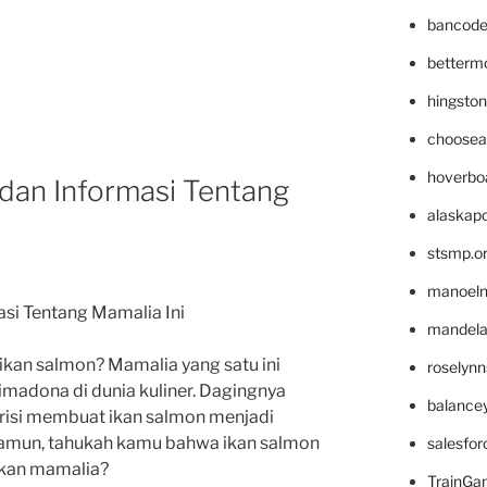
bancode
betterm
hingsto
choosea
hoverbo
 dan Informasi Tentang
alaskapo
stsmp.o
manoel
asi Tentang Mamalia Ini
mandelae
ikan salmon? Mamalia yang satu ini
roselyn
madona di dunia kuliner. Dagingnya
balance
trisi membuat ikan salmon menjadi
 Namun, tahukah kamu bahwa ikan salmon
salesfo
nkan mamalia?
TrainG