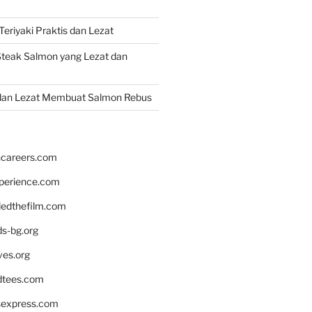
eriyaki Praktis dan Lezat
teak Salmon yang Lezat dan
dan Lezat Membuat Salmon Rebus
hcareers.com
xperience.com
edthefilm.com
ds-bg.org
ves.org
tees.com
rsexpress.com