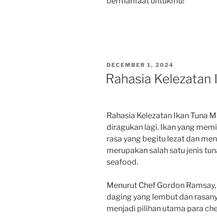
bermanfaat untukmu!
POSTED
DECEMBER 1, 2024
ON
Rahasia Kelezatan 
Rahasia Kelezatan Ikan Tuna 
diragukan lagi. Ikan yang memi
rasa yang begitu lezat dan me
merupakan salah satu jenis tuna
seafood.
Menurut Chef Gordon Ramsay, “
daging yang lembut dan rasany
menjadi pilihan utama para chef