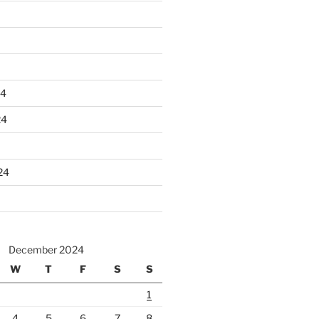
24
24
24
December 2024
W
T
F
S
S
1
4
5
6
7
8