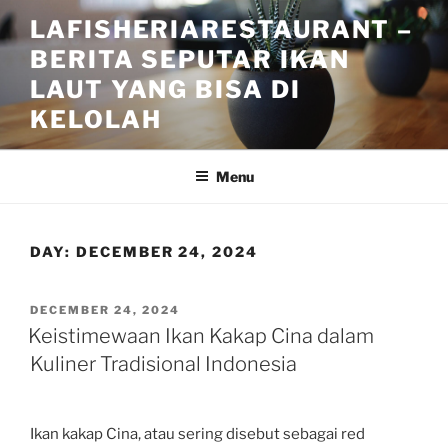
Skip
LAFISHERIARESTAURANT –
to
BERITA SEPUTAR IKAN
content
LAUT YANG BISA DI
KELOLAH
Menu
DAY:
DECEMBER 24, 2024
POSTED
DECEMBER 24, 2024
ON
Keistimewaan Ikan Kakap Cina dalam
Kuliner Tradisional Indonesia
Ikan kakap Cina, atau sering disebut sebagai red