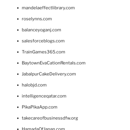
mandelaeffectlibrary.com
roselynns.com
balanceyoganj.com
salesforceblogs.com
TrainGames365.com
BaytownEvaCationRentals.com
JabalpurCakeDelivery.com
halobjd.com
intelligenceqatar.com
PikaPikaApp.com
takecareofbusinessdfw.org
HamadaOfJapan.com