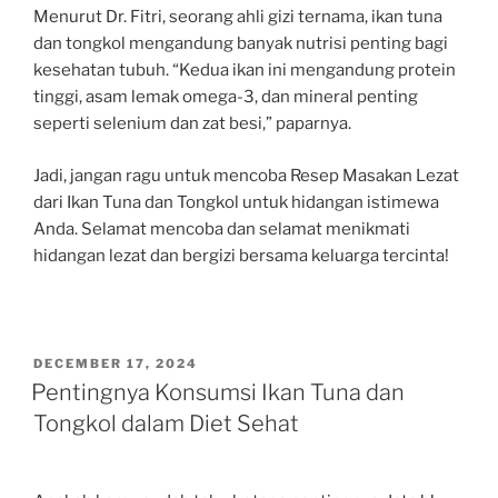
Menurut Dr. Fitri, seorang ahli gizi ternama, ikan tuna
dan tongkol mengandung banyak nutrisi penting bagi
kesehatan tubuh. “Kedua ikan ini mengandung protein
tinggi, asam lemak omega-3, dan mineral penting
seperti selenium dan zat besi,” paparnya.
Jadi, jangan ragu untuk mencoba Resep Masakan Lezat
dari Ikan Tuna dan Tongkol untuk hidangan istimewa
Anda. Selamat mencoba dan selamat menikmati
hidangan lezat dan bergizi bersama keluarga tercinta!
POSTED
DECEMBER 17, 2024
ON
Pentingnya Konsumsi Ikan Tuna dan
Tongkol dalam Diet Sehat