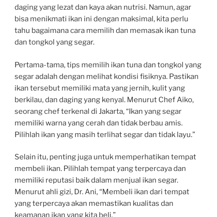
daging yang lezat dan kaya akan nutrisi. Namun, agar
bisa menikmati ikan ini dengan maksimal, kita perlu
tahu bagaimana cara memilih dan memasak ikan tuna
dan tongkol yang segar.
Pertama-tama, tips memilih ikan tuna dan tongkol yang
segar adalah dengan melihat kondisi fisiknya. Pastikan
ikan tersebut memiliki mata yang jernih, kulit yang
berkilau, dan daging yang kenyal. Menurut Chef Aiko,
seorang chef terkenal di Jakarta, “Ikan yang segar
memiliki warna yang cerah dan tidak berbau amis.
Pilihlah ikan yang masih terlihat segar dan tidak layu.”
Selain itu, penting juga untuk memperhatikan tempat
membeli ikan. Pilihlah tempat yang terpercaya dan
memiliki reputasi baik dalam menjual ikan segar.
Menurut ahli gizi, Dr. Ani, “Membeli ikan dari tempat
yang terpercaya akan memastikan kualitas dan
keamanan ikan yang kita beli.”