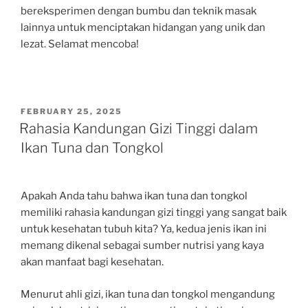
bereksperimen dengan bumbu dan teknik masak
lainnya untuk menciptakan hidangan yang unik dan
lezat. Selamat mencoba!
POSTED
FEBRUARY 25, 2025
ON
Rahasia Kandungan Gizi Tinggi dalam
Ikan Tuna dan Tongkol
Apakah Anda tahu bahwa ikan tuna dan tongkol
memiliki rahasia kandungan gizi tinggi yang sangat baik
untuk kesehatan tubuh kita? Ya, kedua jenis ikan ini
memang dikenal sebagai sumber nutrisi yang kaya
akan manfaat bagi kesehatan.
Menurut ahli gizi, ikan tuna dan tongkol mengandung