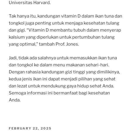
Universitas Harvard.
Tak hanya itu, kandungan vitamin D dalam ikan tuna dan
tongkol juga penting untuk menjaga kesehatan tulang
dan gigi. “Vitamin D membantu tubuh dalam menyerap
kalsium yang diperlukan untuk pertumbuhan tulang
yang optimal,” tambah Prof. Jones.
Jadi, tidak ada salahnya untuk memasukkan ikan tuna
dan tongkol ke dalam menu makanan sehari-hari.
Dengan rahasia kandungan gizi tinggi yang dimilikinya,
kedua jenis ikan ini dapat menjadi pilihan yang sehat
dan lezat untuk mendukung gaya hidup sehat Anda.
Semoga informasi ini bermanfaat bagi kesehatan
Anda.
POSTED
FEBRUARY 22, 2025