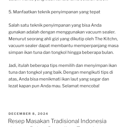
5. Manfaatkan teknik penyimpanan yang tepat
Salah satu teknik penyimpanan yang bisa Anda
gunakan adalah dengan menggunakan vacuum sealer.
Menurut seorang ahli gizi yang dikutip oleh The Kitchn,
vacuum sealer dapat membantu memperpanjang masa
simpan ikan tuna dan tongkol hingga beberapa bulan.
Jadi, itulah beberapa tips memilih dan menyimpan ikan
tuna dan tongkol yang baik. Dengan mengikuti tips di
atas, Anda bisa menikmati ikan laut yang segar dan
lezat kapan pun Anda mau. Selamat mencoba!
POSTED
DECEMBER 8, 2024
ON
Resep Masakan Tradisional Indonesia