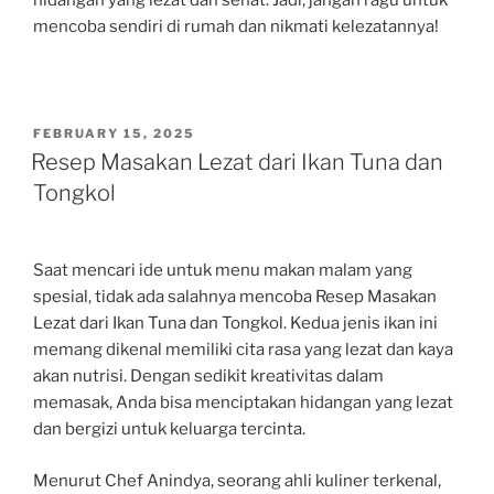
mencoba sendiri di rumah dan nikmati kelezatannya!
POSTED
FEBRUARY 15, 2025
ON
Resep Masakan Lezat dari Ikan Tuna dan
Tongkol
Saat mencari ide untuk menu makan malam yang
spesial, tidak ada salahnya mencoba Resep Masakan
Lezat dari Ikan Tuna dan Tongkol. Kedua jenis ikan ini
memang dikenal memiliki cita rasa yang lezat dan kaya
akan nutrisi. Dengan sedikit kreativitas dalam
memasak, Anda bisa menciptakan hidangan yang lezat
dan bergizi untuk keluarga tercinta.
Menurut Chef Anindya, seorang ahli kuliner terkenal,