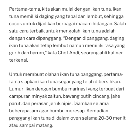
Pertama-tama, kita akan mulai dengan ikan tuna. Ikan
tuna memiliki daging yang tebal dan lembut, sehingga
cocok untuk dijadikan berbagai macam hidangan. Salah
satu cara terbaik untuk mengolah ikan tuna adalah
dengan cara dipanggang. “Dengan dipanggang, daging
ikan tuna akan tetap lembut namun memiliki rasa yang
gurih dan harum,” kata Chef Andi, seorang ahli kuliner
terkenal.
Untuk membuat olahan ikan tuna panggang, pertama-
tama siapkan ikan tuna segar yang telah dibersihkan.
Lumuri ikan dengan bumbu marinasi yang terbuat dari
campuran minyak zaitun, bawang putih cincang, jahe
parut, dan perasan jeruk nipis. Diamkan selama
beberapa jam agar bumbu meresap. Kemudian
panggang ikan tuna di dalam oven selama 20-30 menit
atau sampai matang.