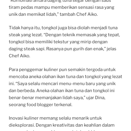
“Kombinasi antara daging tuna segar dengan saus
tiram pedas mampu memberikan sensasi rasa yang
unik dan memikat lidah,” tambah Chef Aiko.
Tidak hanya itu, tongkol juga bisa diolah menjadi tuna
steak yang lezat. “Dengan teknik memasak yang tepat,
tongkol bisa memiliki tekstur yang mirip dengan
daging steak sapi. Rasanya pun gurih dan enak,” jelas
Chef Aiko.
Para penggemar kuliner pun semakin tergoda untuk
mencoba aneka olahan ikan tuna dan tongkol yang lezat
ini. “Saya selalu mencari menu-menu baru yang unik
dan berbeda. Aneka olahan ikan tuna dan tongkol ini
benar-benar memanjakan lidah saya,” ujar Dina,
seorang food blogger terkenal.
Inovasi kuliner memang selalu menarik untuk
dieksplorasi. Dengan kreativitas dan keahlian dalam