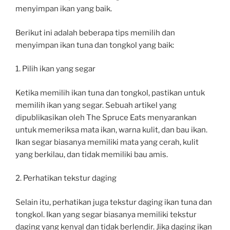
menyimpan ikan yang baik.
Berikut ini adalah beberapa tips memilih dan
menyimpan ikan tuna dan tongkol yang baik:
1. Pilih ikan yang segar
Ketika memilih ikan tuna dan tongkol, pastikan untuk
memilih ikan yang segar. Sebuah artikel yang
dipublikasikan oleh The Spruce Eats menyarankan
untuk memeriksa mata ikan, warna kulit, dan bau ikan.
Ikan segar biasanya memiliki mata yang cerah, kulit
yang berkilau, dan tidak memiliki bau amis.
2. Perhatikan tekstur daging
Selain itu, perhatikan juga tekstur daging ikan tuna dan
tongkol. Ikan yang segar biasanya memiliki tekstur
daging yang kenyal dan tidak berlendir. Jika daging ikan