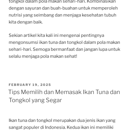
tongkol dalam pola makan sehari-hari. Kombinasikan
dengan sayuran dan buah-buahan untuk memperoleh
nutrisi yang seimbang dan menjaga kesehatan tubuh
kita dengan baik.
Sekian artikel kita kali ini mengenai pentingnya
mengonsumsi ikan tuna dan tongkol dalam pola makan
sehari-hari. Semoga bermanfaat dan jangan lupa untuk
selalu menjaga pola makan sehat!
POSTED
FEBRUARY 19, 2025
ON
Tips Memilih dan Memasak Ikan Tuna dan
Tongkol yang Segar
Ikan tuna dan tongkol merupakan dua jenis ikan yang
sangat populer di Indonesia. Kedua ikan ini memiliki