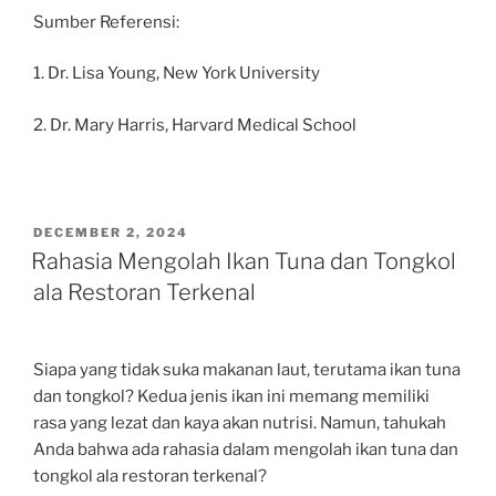
Sumber Referensi:
1. Dr. Lisa Young, New York University
2. Dr. Mary Harris, Harvard Medical School
POSTED
DECEMBER 2, 2024
ON
Rahasia Mengolah Ikan Tuna dan Tongkol
ala Restoran Terkenal
Siapa yang tidak suka makanan laut, terutama ikan tuna
dan tongkol? Kedua jenis ikan ini memang memiliki
rasa yang lezat dan kaya akan nutrisi. Namun, tahukah
Anda bahwa ada rahasia dalam mengolah ikan tuna dan
tongkol ala restoran terkenal?