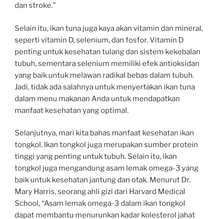
dan stroke.”
Selain itu, ikan tuna juga kaya akan vitamin dan mineral,
seperti vitamin D, selenium, dan fosfor. Vitamin D
penting untuk kesehatan tulang dan sistem kekebalan
tubuh, sementara selenium memiliki efek antioksidan
yang baik untuk melawan radikal bebas dalam tubuh.
Jadi, tidak ada salahnya untuk menyertakan ikan tuna
dalam menu makanan Anda untuk mendapatkan
manfaat kesehatan yang optimal.
Selanjutnya, mari kita bahas manfaat kesehatan ikan
tongkol. Ikan tongkol juga merupakan sumber protein
tinggi yang penting untuk tubuh. Selain itu, ikan
tongkol juga mengandung asam lemak omega-3 yang
baik untuk kesehatan jantung dan otak. Menurut Dr.
Mary Harris, seorang ahli gizi dari Harvard Medical
School, “Asam lemak omega-3 dalam ikan tongkol
dapat membantu menurunkan kadar kolesterol jahat