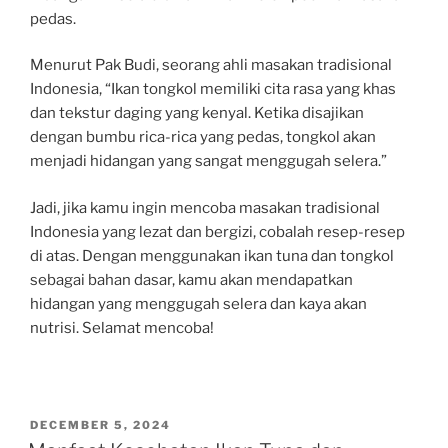
pedas.
Menurut Pak Budi, seorang ahli masakan tradisional
Indonesia, “Ikan tongkol memiliki cita rasa yang khas
dan tekstur daging yang kenyal. Ketika disajikan
dengan bumbu rica-rica yang pedas, tongkol akan
menjadi hidangan yang sangat menggugah selera.”
Jadi, jika kamu ingin mencoba masakan tradisional
Indonesia yang lezat dan bergizi, cobalah resep-resep
di atas. Dengan menggunakan ikan tuna dan tongkol
sebagai bahan dasar, kamu akan mendapatkan
hidangan yang menggugah selera dan kaya akan
nutrisi. Selamat mencoba!
POSTED
DECEMBER 5, 2024
ON